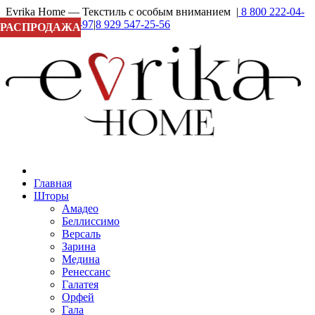
Evrika Home — Текстиль с особым вниманием |
8 800 222-04-
27
|
8 929 937-16-97
|
8 929 547-25-56
РАСПРОДАЖА
Главная
Шторы
Амадео
Беллиссимо
Версаль
Зарина
Медина
Ренессанс
Галатея
Орфей
Гала