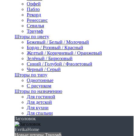
Орфей
Пабло
Рекорд
Ренессанс
Севилья
Триумф
Шторы по цвету
Бежевый / Белый / Молочный
Бордо / Розовый / Красный
Желтый / Коричневый / Оранжевый
Зелёный / Бирюзовый
Синий / Голубой / Фиолетовый
Черный / Серый
Шторы по типу
Однотонные
С рисунком
Шторы по назначению
Для гостиной
Для детской
Для кухни
Для спальни
Заголовок
EvrikaHome
Новые шторы Триумф