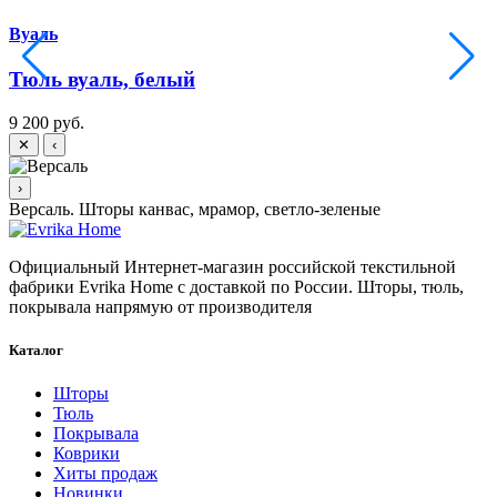
Вуаль
Тюль вуаль, белый
9 200 руб.
9
✕
‹
›
Версаль. Шторы канвас, мрамор, светло-зеленые
Официальный Интернет-магазин российской текстильной
фабрики Evrika Home c доставкой по России. Шторы, тюль,
покрывала напрямую от производителя
Каталог
Шторы
Тюль
Покрывала
Коврики
Хиты продаж
Новинки