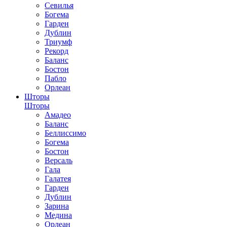
Севилья
Богема
Гарден
Дублин
Триумф
Рекорд
Баланс
Бостон
Пабло
Орлеан
Шторы
Шторы
Амадео
Баланс
Беллиссимо
Богема
Бостон
Версаль
Гала
Галатея
Гарден
Дублин
Зарина
Медина
Орлеан