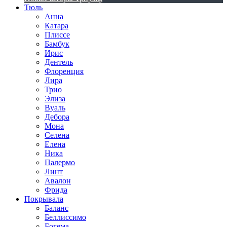
Тюль
Анна
Катара
Плиссе
Бамбук
Ирис
Дентель
Флоренция
Лира
Трио
Элиза
Вуаль
Дебора
Мона
Селена
Елена
Ника
Палермо
Линт
Авалон
Фрида
Покрывала
Баланс
Беллиссимо
Богема