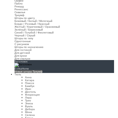
Орфей
Пабло
Рекорд
Ренессанс
Севилья
Триумф
Шторы по цвету
Бежевый / Белый / Молочный
Бордо / Розовый / Красный
Желтый / Коричневый / Оранжевый
Зелёный / Бирюзовый
Синий / Голубой / Фиолетовый
Черный / Серый
Шторы по типу
Однотонные
С рисунком
Шторы по назначению
Для гостиной
Для детской
Для кухни
Для спальни
Заголовок
EvrikaHome
Новые шторы Триумф
Тюль
Анна
Катара
Плиссе
Бамбук
Ирис
Дентель
Флоренция
Лира
Трио
Элиза
Вуаль
Дебора
Мона
Селена
Елена