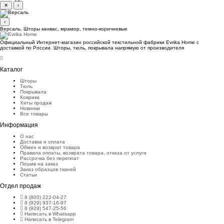
✕
‹
›
Версаль. Шторы канвас, мрамор, темно-коричневые
Официальный Интернет-магазин российской текстильной фабрики Evrika Home c
доставкой по России. Шторы, тюль, покрывала напрямую от производителя
Каталог
Шторы
Тюль
Покрывала
Коврики
Хиты продаж
Новинки
Все товары
Информация
О нас
Доставка и оплата
Обмен и возврат товара
Правила оплаты, возврата товара, отказа от услуги
Рассрочка без переплат
Пошив на заказ
Заказ образцов тканей
Статьи
Отдел продаж
8 (800) 222-04-27
8 (929) 937-16-97
8 (929) 547-25-56
Написать в Whatsapp
Написать в Telegram