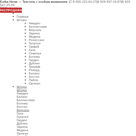
Evrika Home — Текстиль с особым вниманием |
8 800 222-04-27
|
8 929 937-16-97
|
8 929
547-25-56
РАСПРОДАЖА
Главная
Шторы
Амадео
Беллиссимо
Версаль
Зарина
Медина
Ренессанс
Галатея
Орфей
Гала
Севилья
Богема
Гарден
Дублин
Триумф
Рекорд
Баланс
Бостон
Пабло
Орлеан
Шторы
Шторы
Амадео
Баланс
Беллиссимо
Богема
Бостон
Версаль
Гала
Галатея
Гарден
Дублин
Зарина
Медина
Орлеан