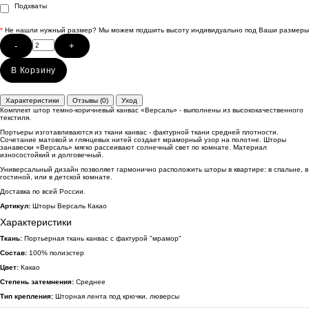
Подхваты
*
Не нашли нужный размер? Мы можем подшить высоту индивидуально под Ваши размеры
-
+
В Корзину
Характеристики
Отзывы (0)
Уход
Комплект штор темно-коричневый канвас «Версаль» - выполнены из высококачественного
текстиля.
Портьеры изготавливаются из ткани канвас - фактурной ткани средней плотности.
Сочетание матовой и глянцевых нитей создает мраморный узор на полотне. Шторы
занавески «Версаль» мягко рассеивают солнечный свет по комнате. Материал
износостойкий и долговечный.
Универсальный дизайн позволяет гармонично расположить шторы в квартире: в спальне, в
гостиной, или в детской комнате.
Доставка по всей России.
Артикул:
Шторы Версаль Какао
Характеристики
Ткань:
Портьерная ткань канвас с фактурой "мрамор"
Состав:
100% полиэстер
Цвет:
Какао
Степень затемнения:
Среднее
Тип крепления:
Шторная лента под крючки, люверсы