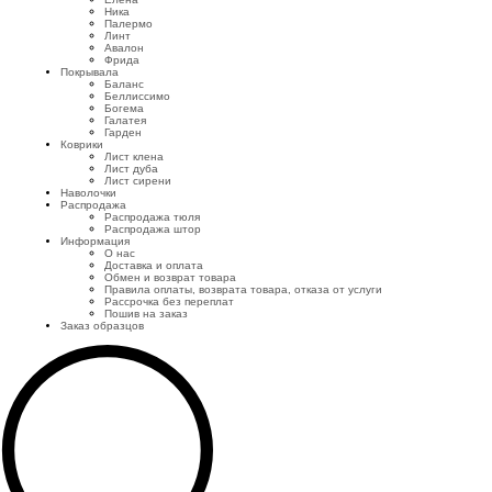
Ника
Палермо
Линт
Авалон
Фрида
Покрывала
Баланс
Беллиссимо
Богема
Галатея
Гарден
Коврики
Лист клена
Лист дуба
Лист сирени
Наволочки
Распродажа
Распродажа тюля
Распродажа штор
Информация
О нас
Доставка и оплата
Обмен и возврат товара
Правила оплаты, возврата товара, отказа от услуги
Рассрочка без переплат
Пошив на заказ
Заказ образцов