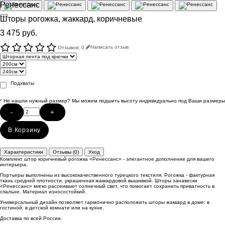
Ренессанс
Шторы рогожка, жаккард, коричневые
3 475 руб.
Отзывов: 0
Написать отзыв
Подхваты
*
Не нашли нужный размер? Мы можем подшить высоту индивидуально под Ваши размеры
-
+
В Корзину
Характеристики
Отзывы (0)
Уход
Комплект штор коричневый рогожка «Ренессанс» - элегантное дополнение для вашего
интерьера.
Портьеры выполнены из высококачественного турецкого текстиля. Рогожка - фактурная
ткань средней плотности, украшенная жаккардовой вышивкой. Шторы занавески
«Ренессанс» мягко рассеивают солнечный свет, что помогает сохранить приватность в
спальне. Материал износостойкий.
Универсальный дизайн позволяет гармонично расположить шторы жаккард в доме: в
гостиной, в детской комнате или на кухне.
Доставка по всей России.