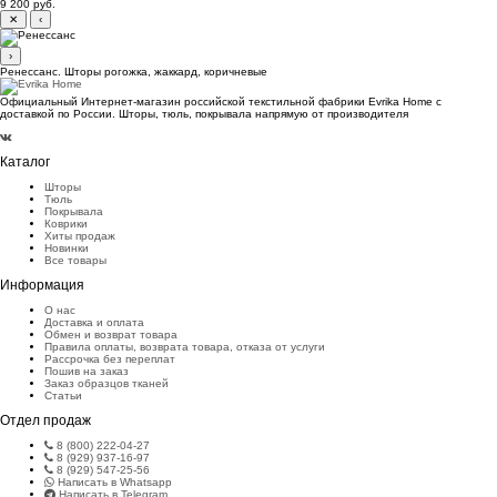
9 200 руб.
✕
‹
›
Ренессанс. Шторы рогожка, жаккард, коричневые
Официальный Интернет-магазин российской текстильной фабрики Evrika Home c
доставкой по России. Шторы, тюль, покрывала напрямую от производителя
Каталог
Шторы
Тюль
Покрывала
Коврики
Хиты продаж
Новинки
Все товары
Информация
О нас
Доставка и оплата
Обмен и возврат товара
Правила оплаты, возврата товара, отказа от услуги
Рассрочка без переплат
Пошив на заказ
Заказ образцов тканей
Статьи
Отдел продаж
8 (800) 222-04-27
8 (929) 937-16-97
8 (929) 547-25-56
Написать в Whatsapp
Написать в Telegram