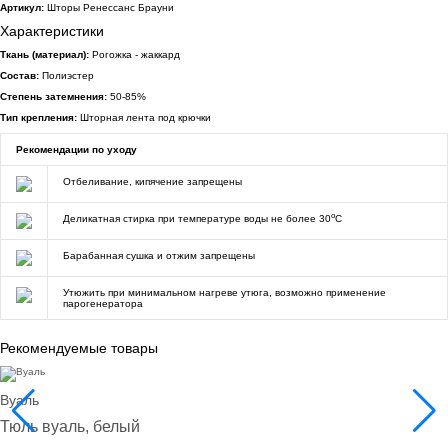
Артикул:
Шторы Ренессанс Брауни
Характеристики
Ткань (материал):
Рогожка - жаккард
Состав:
Полиэстер
Степень затемнения:
50-85%
Тип крепления:
Шторная лента под крючки
Рекомендации по уходу
Отбеливание, кипячение запрещены
o
Деликатная стирка при температуре воды не более 30
C
Барабанная сушка и отжим запрещены
Утюжить при минимальном нагреве утюга, возможно применение
парогенератора
Рекомендуемые товары
Вуаль
Тюль вуаль, белый