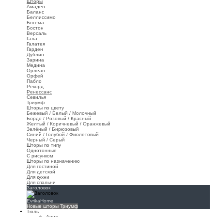
Шторы
Амадео
Баланс
Беллиссимо
Богема
Бостон
Версаль
Гала
Галатея
Гарден
Дублин
Зарина
Медина
Орлеан
Орфей
Пабло
Рекорд
Ренессанс
Севилья
Триумф
Шторы по цвету
Бежевый / Белый / Молочный
Бордо / Розовый / Красный
Желтый / Коричневый / Оранжевый
Зелёный / Бирюзовый
Синий / Голубой / Фиолетовый
Черный / Серый
Шторы по типу
Однотонные
С рисунком
Шторы по назначению
Для гостиной
Для детской
Для кухни
Для спальни
Заголовок
EvrikaHome
Новые шторы Триумф
Тюль
Анна