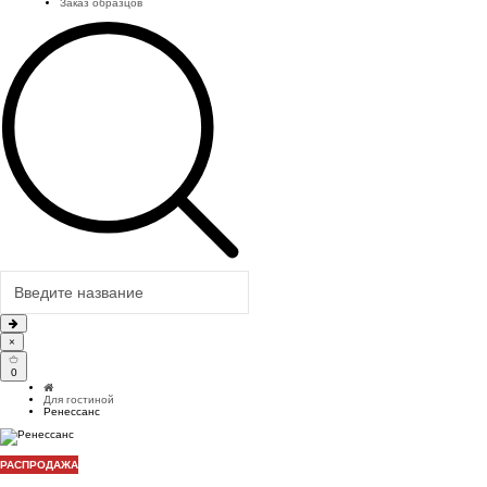
Заказ образцов
×
0
Для гостиной
Ренессанс
РАСПРОДАЖА