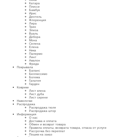
Катара
Плиссе
Бамбук
Ирис
Дентель
Флоренция
Лира
Трио
Элиза
Вуаль
Дебора
Мона
Селена
Елена
Ника
Палермо
Линт
Авалон
Фрида
Покрывала
Баланс
Беллиссимо
Богема
Галатея
Гарден
Коврики
Лист клена
Лист дуба
Лист сирени
Наволочки
Распродажа
Распродажа тюля
Распродажа штор
Информация
О нас
Доставка и оплата
Обмен и возврат товара
Правила оплаты, возврата товара, отказа от услуги
Рассрочка без переплат
Пошив на заказ