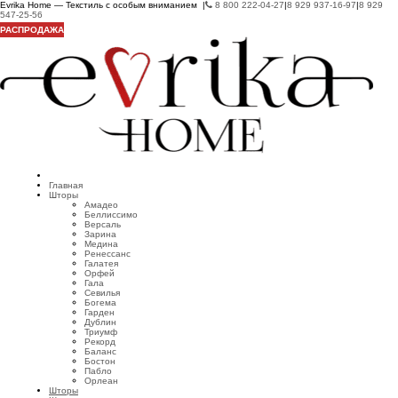
Evrika Home — Текстиль с особым вниманием |
8 800 222-04-27
|
8 929 937-16-97
|
8 929
547-25-56
РАСПРОДАЖА
Главная
Шторы
Амадео
Беллиссимо
Версаль
Зарина
Медина
Ренессанс
Галатея
Орфей
Гала
Севилья
Богема
Гарден
Дублин
Триумф
Рекорд
Баланс
Бостон
Пабло
Орлеан
Шторы