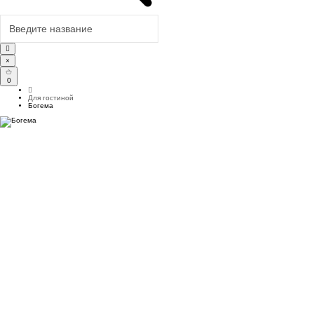
×
0
Для гостиной
Богема