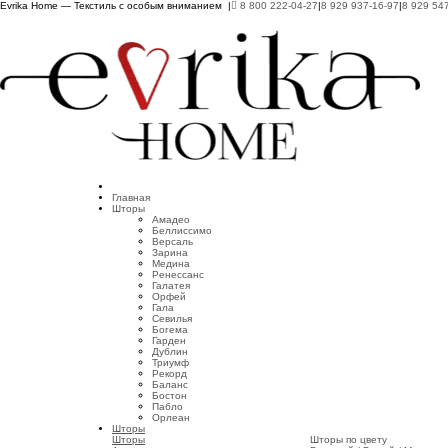
Evrika Home — Текстиль с особым вниманием |
8 800 222-04-27
|
8 929 937-16-97
|
8 929 54
Главная
Шторы
Амадео
Беллиссимо
Версаль
Зарина
Медина
Ренессанс
Галатея
Орфей
Гала
Севилья
Богема
Гарден
Дублин
Триумф
Рекорд
Баланс
Бостон
Пабло
Орлеан
Шторы
Шторы
Шторы по цвету