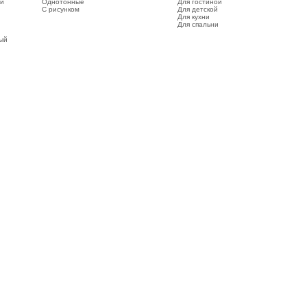
ый
Однотонные
Для гостиной
С рисунком
Для детской
Для кухни
Для спальни
вый