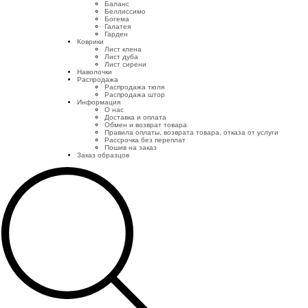
Баланс
Беллиссимо
Богема
Галатея
Гарден
Коврики
Лист клена
Лист дуба
Лист сирени
Наволочки
Распродажа
Распродажа тюля
Распродажа штор
Информация
О нас
Доставка и оплата
Обмен и возврат товара
Правила оплаты, возврата товара, отказа от услуги
Рассрочка без переплат
Пошив на заказ
Заказ образцов