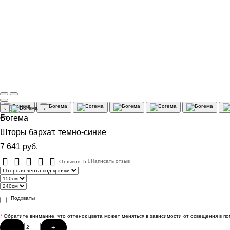
‹
›
Богема
Шторы бархат, темно-синие
7 641 руб.
Отзывов: 5
Написать отзыв
Подхваты
*
Обратите внимание, что оттенок цвета может меняться в зависимости от освещения в п
-
+