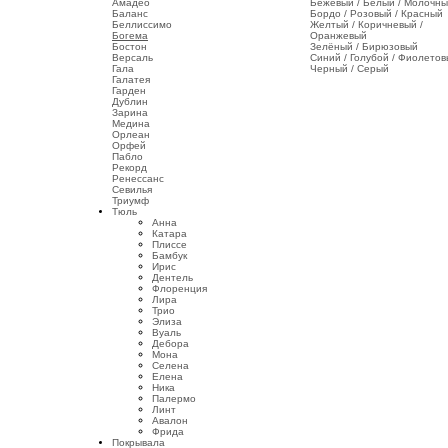
Амадео
Бежевый / Белый / Молочн
Баланс
Бордо / Розовый / Красный
Беллиссимо
Желтый / Коричневый /
Богема
Оранжевый
Бостон
Зелёный / Бирюзовый
Версаль
Синий / Голубой / Фиолето
Гала
Черный / Серый
Галатея
Гарден
Дублин
Зарина
Медина
Орлеан
Орфей
Пабло
Рекорд
Ренессанс
Севилья
Триумф
Тюль
Анна
Катара
Плиссе
Бамбук
Ирис
Дентель
Флоренция
Лира
Трио
Элиза
Вуаль
Дебора
Мона
Селена
Елена
Ника
Палермо
Линт
Авалон
Фрида
Покрывала