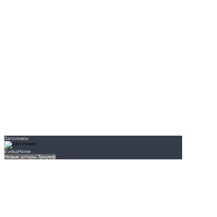
Заголовок
EvrikaHome
Новые шторы Триумф