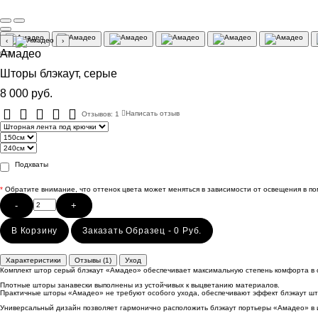
‹
›
Амадео
Шторы блэкаут, серые
8 000 руб.
Отзывов: 1
Написать отзыв
Подхваты
*
Обратите внимание, что оттенок цвета может меняться в зависимости от освещения в п
-
+
В Корзину
Заказать Образец - 0 Руб.
Характеристики
Отзывы (1)
Уход
Комплект штор серый блэкаут «Амадео» обеспечивает максимальную степень комфорта в с
Плотные шторы занавески выполнены из устойчивых к выцветанию материалов.
Практичные шторы «Амадео» не требуют особого ухода, обеспечивают эффект блэкаут што
Универсальный дизайн позволяет гармонично расположить блэкаут портьеры «Амадео» в ин