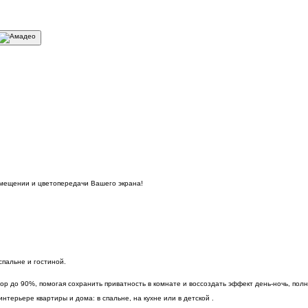
омещении и цветопередачи Вашего экрана!
пальне и гостиной.
р до 90%, помогая сохранить приватность в комнате и воссоздать эффект день-ночь, пол
терьере квартиры и дома: в спальне, на кухне или в детской .