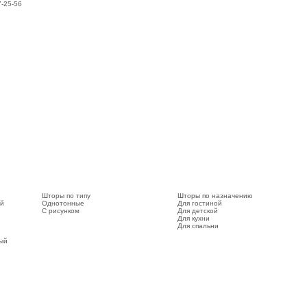
7-25-56
Шторы по типу
Шторы по назначению
ый
Однотонные
Для гостиной
С рисунком
Для детской
Для кухни
Для спальни
вый