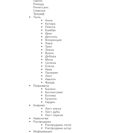
Пабло
Рекорд
Ренессанс
Севилья
Триумф
Тюль
Анна
Катара
Плиссе
Бамбук
Ирис
Дентель
Флоренция
Лира
Трио
Элиза
Вуаль
Дебора
Мона
Селена
Елена
Ника
Палермо
Линт
Авалон
Фрида
Покрывала
Баланс
Беллиссимо
Богема
Галатея
Гарден
Коврики
Лист клена
Лист дуба
Лист сирени
Наволочки
Распродажа
Распродажа тюля
Распродажа штор
Информация