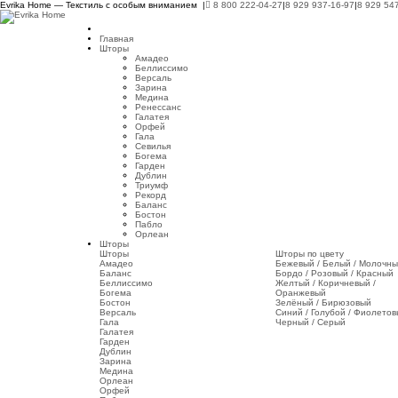
Evrika Home — Текстиль с особым вниманием |
8 800 222-04-27
|
8 929 937-16-97
|
8 929 54
Главная
Шторы
Амадео
Беллиссимо
Версаль
Зарина
Медина
Ренессанс
Галатея
Орфей
Гала
Севилья
Богема
Гарден
Дублин
Триумф
Рекорд
Баланс
Бостон
Пабло
Орлеан
Шторы
Шторы
Шторы по цвету
Амадео
Бежевый / Белый / Молочн
Баланс
Бордо / Розовый / Красный
Беллиссимо
Желтый / Коричневый /
Богема
Оранжевый
Бостон
Зелёный / Бирюзовый
Версаль
Синий / Голубой / Фиолето
Гала
Черный / Серый
Галатея
Гарден
Дублин
Зарина
Медина
Орлеан
Орфей