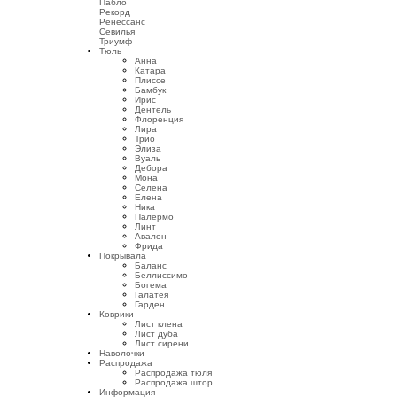
Пабло
Рекорд
Ренессанс
Севилья
Триумф
Тюль
Анна
Катара
Плиссе
Бамбук
Ирис
Дентель
Флоренция
Лира
Трио
Элиза
Вуаль
Дебора
Мона
Селена
Елена
Ника
Палермо
Линт
Авалон
Фрида
Покрывала
Баланс
Беллиссимо
Богема
Галатея
Гарден
Коврики
Лист клена
Лист дуба
Лист сирени
Наволочки
Распродажа
Распродажа тюля
Распродажа штор
Информация