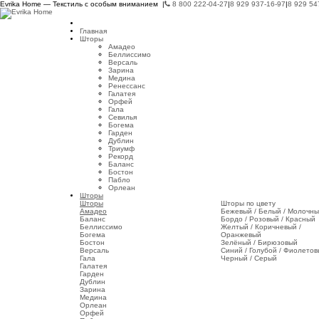
Evrika Home — Текстиль с особым вниманием |
8 800 222-04-27
|
8 929 937-16-97
|
8 929 54
Главная
Шторы
Амадео
Беллиссимо
Версаль
Зарина
Медина
Ренессанс
Галатея
Орфей
Гала
Севилья
Богема
Гарден
Дублин
Триумф
Рекорд
Баланс
Бостон
Пабло
Орлеан
Шторы
Шторы
Шторы по цвету
Амадео
Бежевый / Белый / Молочн
Баланс
Бордо / Розовый / Красный
Беллиссимо
Желтый / Коричневый /
Богема
Оранжевый
Бостон
Зелёный / Бирюзовый
Версаль
Синий / Голубой / Фиолето
Гала
Черный / Серый
Галатея
Гарден
Дублин
Зарина
Медина
Орлеан
Орфей