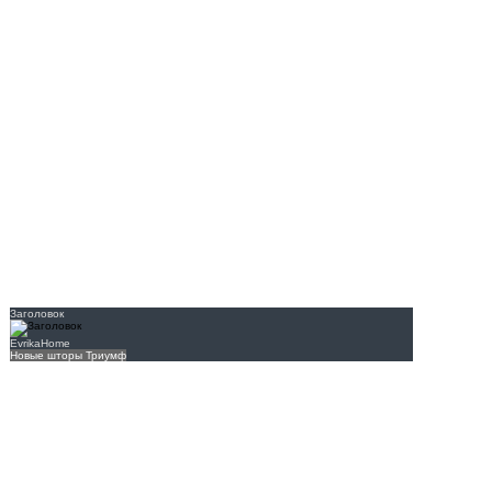
Заголовок
EvrikaHome
Новые шторы Триумф