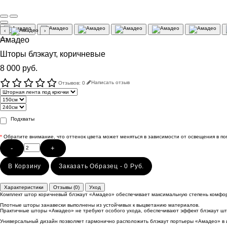
‹
›
Амадео
Шторы блэкаут, коричневые
8 000 руб.
Отзывов: 0
Написать отзыв
Подхваты
*
Обратите внимание, что оттенок цвета может меняться в зависимости от освещения в п
-
+
В Корзину
Заказать Образец - 0 Руб.
Характеристики
Отзывы (0)
Уход
Комплект штор коричневый блэкаут «Амадео» обеспечивает максимальную степень комфорт
Плотные шторы занавески выполнены из устойчивых к выцветанию материалов.
Практичные шторы «Амадео» не требуют особого ухода, обеспечивают эффект блэкаут што
Универсальный дизайн позволяет гармонично расположить блэкаут портьеры «Амадео» в ин