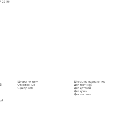
7-25-56
Шторы по типу
Шторы по назначению
ый
Однотонные
Для гостиной
С рисунком
Для детской
Для кухни
Для спальни
вый