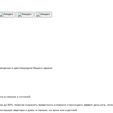
омещении и цветопередачи Вашего экрана!
а в спальне и гостиной.
р до 90%, помогая сохранить приватность в комнате и воссоздать эффект день-ночь, пол
терьере квартиры и дома: в спальне, на кухне или в детской .