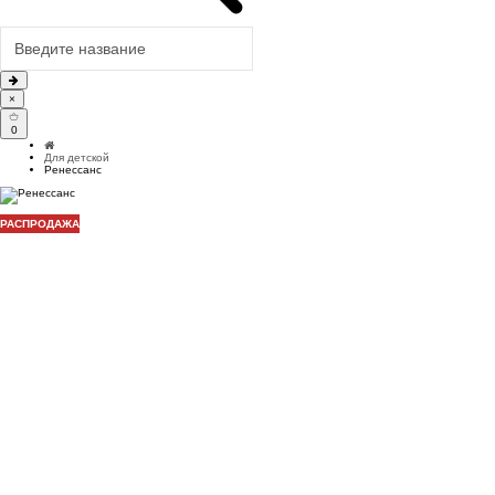
×
0
Для детской
Ренессанс
РАСПРОДАЖА