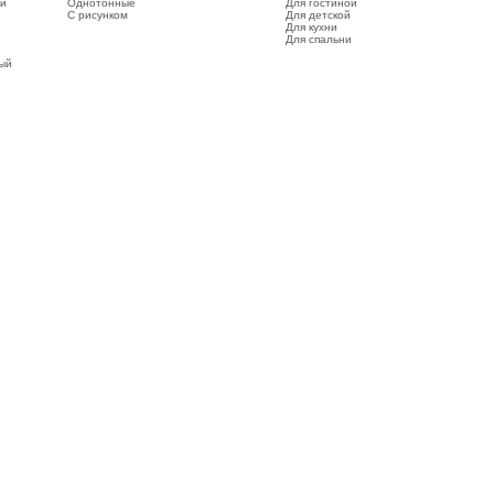
ый
Однотонные
Для гостиной
С рисунком
Для детской
Для кухни
Для спальни
вый