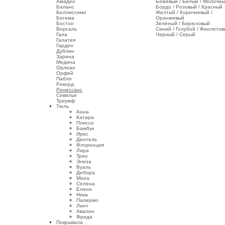
Амадео
Бежевый / Белый / Молочн
Баланс
Бордо / Розовый / Красный
Беллиссимо
Желтый / Коричневый /
Богема
Оранжевый
Бостон
Зелёный / Бирюзовый
Версаль
Синий / Голубой / Фиолето
Гала
Черный / Серый
Галатея
Гарден
Дублин
Зарина
Медина
Орлеан
Орфей
Пабло
Рекорд
Ренессанс
Севилья
Триумф
Тюль
Анна
Катара
Плиссе
Бамбук
Ирис
Дентель
Флоренция
Лира
Трио
Элиза
Вуаль
Дебора
Мона
Селена
Елена
Ника
Палермо
Линт
Авалон
Фрида
Покрывала