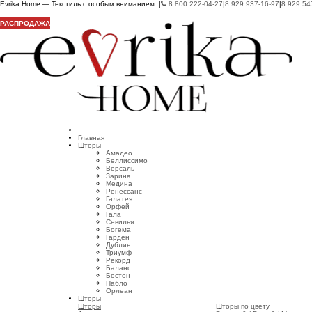
Evrika Home — Текстиль с особым вниманием |
8 800 222-04-27
|
8 929 937-16-97
|
8 929 54
РАСПРОДАЖА
Главная
Шторы
Амадео
Беллиссимо
Версаль
Зарина
Медина
Ренессанс
Галатея
Орфей
Гала
Севилья
Богема
Гарден
Дублин
Триумф
Рекорд
Баланс
Бостон
Пабло
Орлеан
Шторы
Шторы
Шторы по цвету