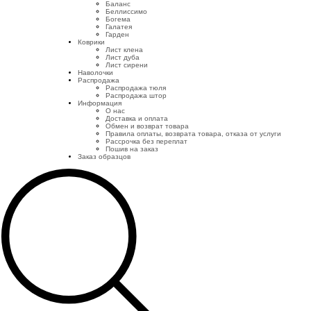
Баланс
Беллиссимо
Богема
Галатея
Гарден
Коврики
Лист клена
Лист дуба
Лист сирени
Наволочки
Распродажа
Распродажа тюля
Распродажа штор
Информация
О нас
Доставка и оплата
Обмен и возврат товара
Правила оплаты, возврата товара, отказа от услуги
Рассрочка без переплат
Пошив на заказ
Заказ образцов