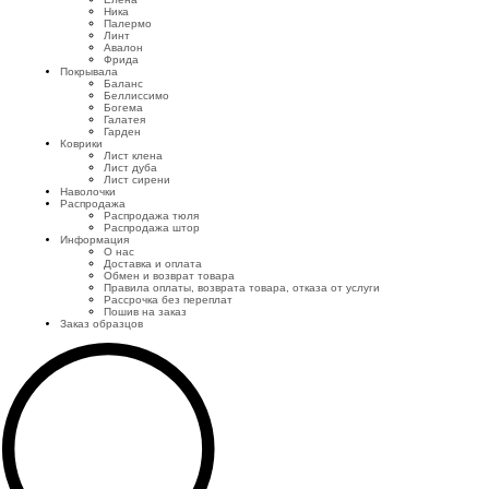
Ника
Палермо
Линт
Авалон
Фрида
Покрывала
Баланс
Беллиссимо
Богема
Галатея
Гарден
Коврики
Лист клена
Лист дуба
Лист сирени
Наволочки
Распродажа
Распродажа тюля
Распродажа штор
Информация
О нас
Доставка и оплата
Обмен и возврат товара
Правила оплаты, возврата товара, отказа от услуги
Рассрочка без переплат
Пошив на заказ
Заказ образцов