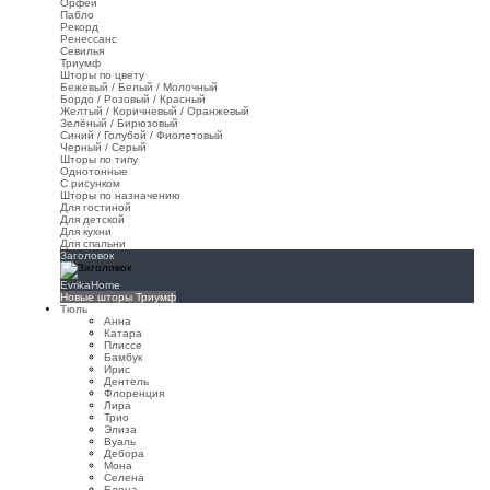
Орфей
Пабло
Рекорд
Ренессанс
Севилья
Триумф
Шторы по цвету
Бежевый / Белый / Молочный
Бордо / Розовый / Красный
Желтый / Коричневый / Оранжевый
Зелёный / Бирюзовый
Синий / Голубой / Фиолетовый
Черный / Серый
Шторы по типу
Однотонные
С рисунком
Шторы по назначению
Для гостиной
Для детской
Для кухни
Для спальни
Заголовок
EvrikaHome
Новые шторы Триумф
Тюль
Анна
Катара
Плиссе
Бамбук
Ирис
Дентель
Флоренция
Лира
Трио
Элиза
Вуаль
Дебора
Мона
Селена
Елена