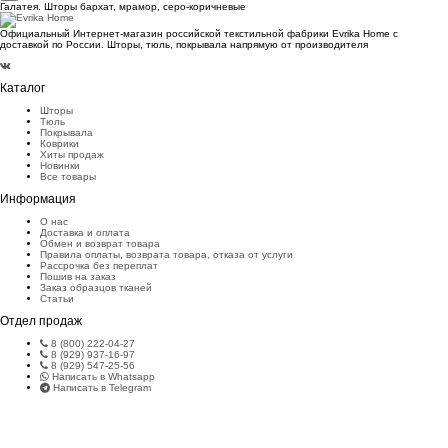
Галатея. Шторы бархат, мрамор, серо-коричневые
Официальный Интернет-магазин российской текстильной фабрики Evrika Home c
доставкой по России. Шторы, тюль, покрывала напрямую от производителя
Каталог
Шторы
Тюль
Покрывала
Коврики
Хиты продаж
Новинки
Все товары
Информация
О нас
Доставка и оплата
Обмен и возврат товара
Правила оплаты, возврата товара, отказа от услуги
Рассрочка без переплат
Пошив на заказ
Заказ образцов тканей
Статьи
Отдел продаж
8 (800) 222-04-27
8 (929) 937-16-97
8 (929) 547-25-56
Написать в Whatsapp
Написать в Telegram