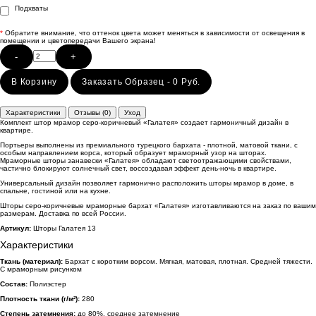
Подхваты
*
Обратите внимание, что оттенок цвета может меняться в зависимости от освещения в
помещении и цветопередачи Вашего экрана!
-
+
В Корзину
Заказать Образец - 0 Руб.
Характеристики
Отзывы (0)
Уход
Комплект штор мрамор серо-коричневый «Галатея» создает гармоничный дизайн в
квартире.
Портьеры выполнены из премиального турецкого бархата - плотной, матовой ткани, с
особым направлением ворса, который образует мраморный узор на шторах.
Мраморные шторы занавески «Галатея» обладают светоотражающими свойствами,
частично блокируют солнечный свет, воссоздавая эффект день-ночь в квартире.
Универсальный дизайн позволяет гармонично расположить шторы мрамор в доме, в
спальне, гостиной или на кухне.
Шторы серо-коричневые мраморные бархат «Галатея» изготавливаются на заказ по вашим
размерам. Доставка по всей России.
Артикул:
Шторы Галатея 13
Характеристики
Ткань (материал):
Бархат с коротким ворсом. Мягкая, матовая, плотная. Средней тяжести.
С мраморным рисунком
Состав:
Полиэстер
Плотность ткани (г/м²):
280
Степень затемнения:
до 80%, среднее затемнение