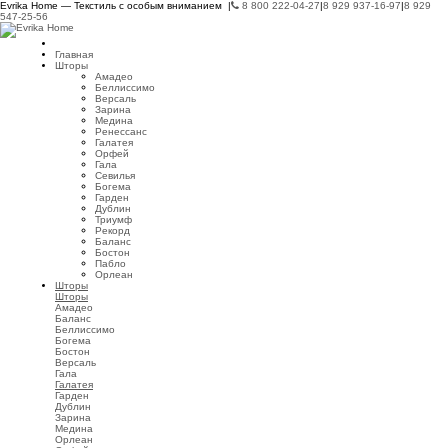
Evrika Home — Текстиль с особым вниманием |
8 800 222-04-27
|
8 929 937-16-97
|
8 929
547-25-56
Главная
Шторы
Амадео
Беллиссимо
Версаль
Зарина
Медина
Ренессанс
Галатея
Орфей
Гала
Севилья
Богема
Гарден
Дублин
Триумф
Рекорд
Баланс
Бостон
Пабло
Орлеан
Шторы
Шторы
Амадео
Баланс
Беллиссимо
Богема
Бостон
Версаль
Гала
Галатея
Гарден
Дублин
Зарина
Медина
Орлеан