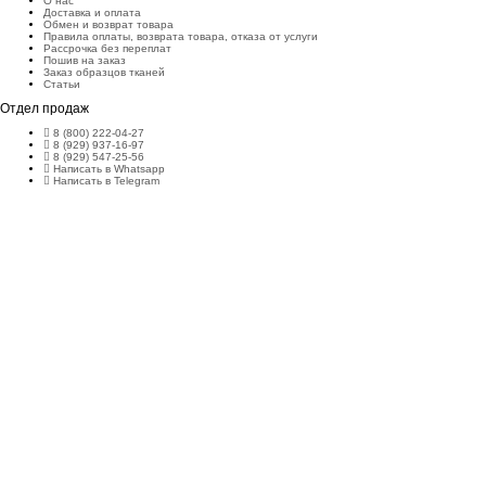
О нас
Доставка и оплата
Обмен и возврат товара
Правила оплаты, возврата товара, отказа от услуги
Рассрочка без переплат
Пошив на заказ
Заказ образцов тканей
Статьи
Отдел продаж
8 (800) 222-04-27
8 (929) 937-16-97
8 (929) 547-25-56
Написать в Whatsapp
Написать в Telegram