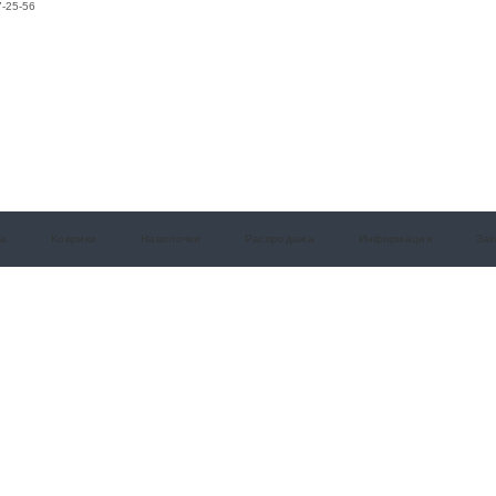
7-25-56
а
Коврики
Наволочки
Распродажа
Информация
Зак