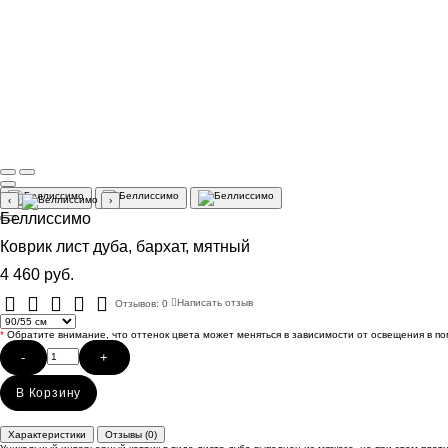
‹
›
Беллиссимо
Коврик лист дуба, бархат, мятный
4 460 руб.
Отзывов: 0
Написать отзыв
*
Обратите внимание, что оттенок цвета может меняться в зависимости от освещения в п
-
+
В Корзину
Характеристики
Отзывы (0)