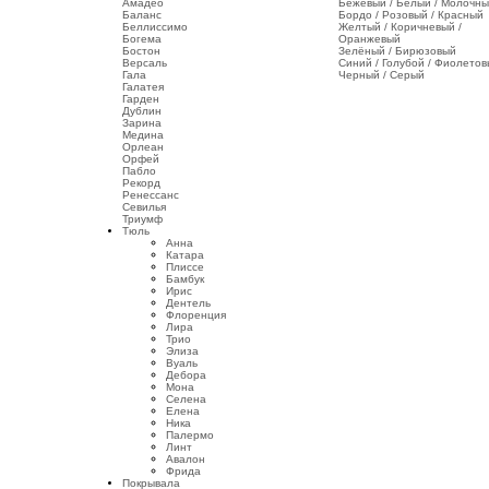
Амадео
Бежевый / Белый / Молочн
Баланс
Бордо / Розовый / Красный
Беллиссимо
Желтый / Коричневый /
Богема
Оранжевый
Бостон
Зелёный / Бирюзовый
Версаль
Синий / Голубой / Фиолето
Гала
Черный / Серый
Галатея
Гарден
Дублин
Зарина
Медина
Орлеан
Орфей
Пабло
Рекорд
Ренессанс
Севилья
Триумф
Тюль
Анна
Катара
Плиссе
Бамбук
Ирис
Дентель
Флоренция
Лира
Трио
Элиза
Вуаль
Дебора
Мона
Селена
Елена
Ника
Палермо
Линт
Авалон
Фрида
Покрывала