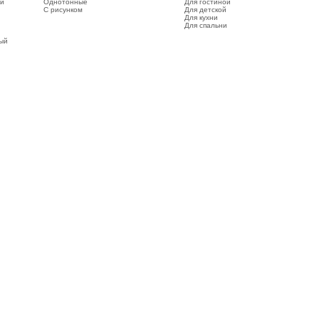
ый
Однотонные
Для гостиной
С рисунком
Для детской
Для кухни
Для спальни
вый