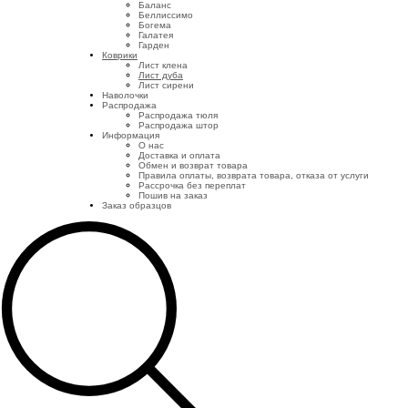
Баланс
Беллиссимо
Богема
Галатея
Гарден
Коврики
Лист клена
Лист дуба
Лист сирени
Наволочки
Распродажа
Распродажа тюля
Распродажа штор
Информация
О нас
Доставка и оплата
Обмен и возврат товара
Правила оплаты, возврата товара, отказа от услуги
Рассрочка без переплат
Пошив на заказ
Заказ образцов