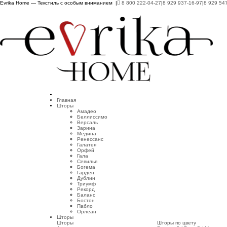
Evrika Home — Текстиль с особым вниманием |
8 800 222-04-27
|
8 929 937-16-97
|
8 929 54
Главная
Шторы
Амадео
Беллиссимо
Версаль
Зарина
Медина
Ренессанс
Галатея
Орфей
Гала
Севилья
Богема
Гарден
Дублин
Триумф
Рекорд
Баланс
Бостон
Пабло
Орлеан
Шторы
Шторы
Шторы по цвету