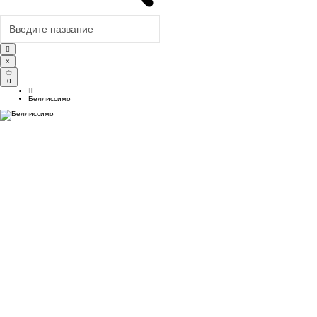
×
0
Беллиссимо