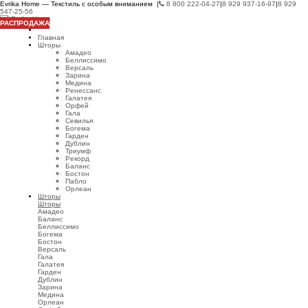
Evrika Home — Текстиль с особым вниманием |
8 800 222-04-27
|
8 929 937-16-97
|
8 929
547-25-56
РАСПРОДАЖА
Главная
Шторы
Амадео
Беллиссимо
Версаль
Зарина
Медина
Ренессанс
Галатея
Орфей
Гала
Севилья
Богема
Гарден
Дублин
Триумф
Рекорд
Баланс
Бостон
Пабло
Орлеан
Шторы
Шторы
Амадео
Баланс
Беллиссимо
Богема
Бостон
Версаль
Гала
Галатея
Гарден
Дублин
Зарина
Медина
Орлеан