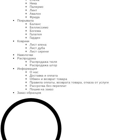
Ника
Палермо
Линт
Авалон
Фрида
Покрывала
Баланс
Беллиссимо
Богема
Галатея
Гарден
Коврики
Лист клена
Лист дуба
Лист сирени
Наволочки
Распродажа
Распродажа тюля
Распродажа штор
Информация
О нас
Доставка и оплата
Обмен и возврат товара
Правила оплаты, возврата товара, отказа от услуги
Рассрочка без переплат
Пошив на заказ
Заказ образцов