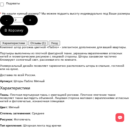
Подхваты
*
Не нашли нужный размер? Мы можем подшить высоту индивидуально под Ваши размеры
-
+
В Корзину
Характеристики
Отзывы (1)
Уход
Комплект штор рогожка цветной «Пабло» - элегантное дополнение для вашей квартиры.
Портьеры выполнены из плотной фактурной ткани, украшены вкраплениями атласных
нитей и геометрическим рисунком с лицевой стороны. Шторы занавески частично
блокируют солнечный свет, рассеивая его по комнате.
Универсальный дизайн позволяет гармонично расположить шторы в спальне, гостиной
или на кухне.
Доставка по всей России.
Артикул:
Шторы Пабло Мятный
Характеристики
Ткань:
Плотная портьерная ткань с имитацией рогожки. Плотное плетение ткани
позволяет ткани выглядеть объемной. Лицевая сторона матовая с вкраплениями атласных
нитей и фотопечатью, изнаночная глянцевая
Цвет:
Мятный
Степень затемнения:
Среднее
Рисунок:
Фотопечать
Тип крепления:
Шторная лента под крючки