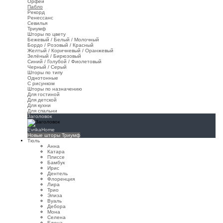
Орфей
Пабло
Рекорд
Ренессанс
Севилья
Триумф
Шторы по цвету
Бежевый / Белый / Молочный
Бордо / Розовый / Красный
Желтый / Коричневый / Оранжевый
Зелёный / Бирюзовый
Синий / Голубой / Фиолетовый
Черный / Серый
Шторы по типу
Однотонные
С рисунком
Шторы по назначению
Для гостиной
Для детской
Для кухни
Для спальни
Заголовок
EvrikaHome
Новые шторы Триумф
Тюль
Анна
Катара
Плиссе
Бамбук
Ирис
Дентель
Флоренция
Лира
Трио
Элиза
Вуаль
Дебора
Мона
Селена
Елена