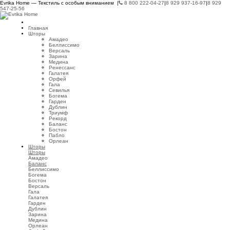
Evrika Home — Текстиль с особым вниманием |
8 800 222-04-27
|
8 929 937-16-97
|
8 929
547-25-56
Главная
Шторы
Амадео
Беллиссимо
Версаль
Зарина
Медина
Ренессанс
Галатея
Орфей
Гала
Севилья
Богема
Гарден
Дублин
Триумф
Рекорд
Баланс
Бостон
Пабло
Орлеан
Шторы
Шторы
Амадео
Баланс
Беллиссимо
Богема
Бостон
Версаль
Гала
Галатея
Гарден
Дублин
Зарина
Медина
Орлеан