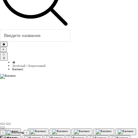
×
0
Зелёный / Бирюзовый
Баланс
‹
›