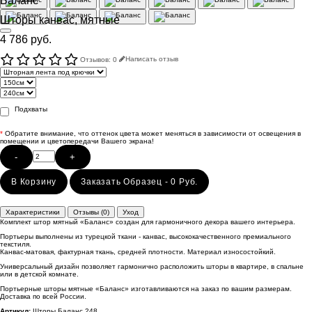
Баланс
Шторы канвас, мятные
4 786 руб.
Отзывов: 0
Написать отзыв
Подхваты
*
Обратите внимание, что оттенок цвета может меняться в зависимости от освещения в
помещении и цветопередачи Вашего экрана!
-
+
В Корзину
Заказать Образец - 0 Руб.
Характеристики
Отзывы (0)
Уход
Комплект штор мятный «Баланс» создан для гармоничного декора вашего интерьера.
Портьеры выполнены из турецкой ткани - канвас, высококачественного премиального
текстиля.
Канвас-матовая, фактурная ткань, средней плотности. Материал износостойкий.
Универсальный дизайн позволяет гармонично расположить шторы в квартире, в спальне
или в детской комнате.
Портьерные шторы мятные «Баланс» изготавливаются на заказ по вашим размерам.
Доставка по всей России.
Артикул:
Шторы Баланс 248