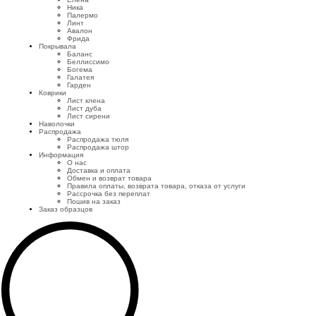
Ника
Палермо
Линт
Авалон
Фрида
Покрывала
Баланс
Беллиссимо
Богема
Галатея
Гарден
Коврики
Лист клена
Лист дуба
Лист сирени
Наволочки
Распродажа
Распродажа тюля
Распродажа штор
Информация
О нас
Доставка и оплата
Обмен и возврат товара
Правила оплаты, возврата товара, отказа от услуги
Рассрочка без переплат
Пошив на заказ
Заказ образцов