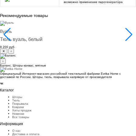
возможно применение парогенератора
Рекомендуемые товары
Вуаль
Тюль вуаль, белый
9 200 руб.
✕
‹
›
Баланс. Шторы канвас, мятные
Официальный Интернет-магазин российской текстильной фабрики Evrika Home c
доставкой по России. Шторы, тюль, покрывала напрямую от производителя
Каталог
Шторы
Тюль
Покрывала
Коврики
Хиты продаж
Новинки
Все товары
Информация
О нас
Доставка и оплата