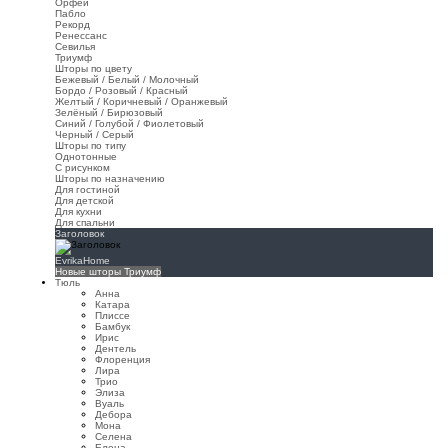
Орфей
Пабло
Рекорд
Ренессанс
Севилья
Триумф
Шторы по цвету
Бежевый / Белый / Молочный
Бордо / Розовый / Красный
Желтый / Коричневый / Оранжевый
Зелёный / Бирюзовый
Синий / Голубой / Фиолетовый
Черный / Серый
Шторы по типу
Однотонные
С рисунком
Шторы по назначению
Для гостиной
Для детской
Для кухни
Для спальни
Заголовок
EvrikaHome
Новые шторы Триумф
Тюль
Анна
Катара
Плиссе
Бамбук
Ирис
Дентель
Флоренция
Лира
Трио
Элиза
Вуаль
Дебора
Мона
Селена
Елена