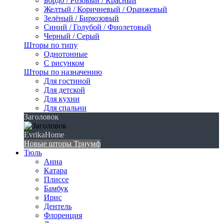
Бордо / Розовый / Красный
Желтый / Коричневый / Оранжевый
Зелёный / Бирюзовый
Синий / Голубой / Фиолетовый
Черный / Серый
Шторы по типу
Однотонные
С рисунком
Шторы по назначению
Для гостиной
Для детской
Для кухни
Для спальни
Заголовок
EvrikaHome
Новые шторы Триумф
Тюль
Анна
Катара
Плиссе
Бамбук
Ирис
Дентель
Флоренция