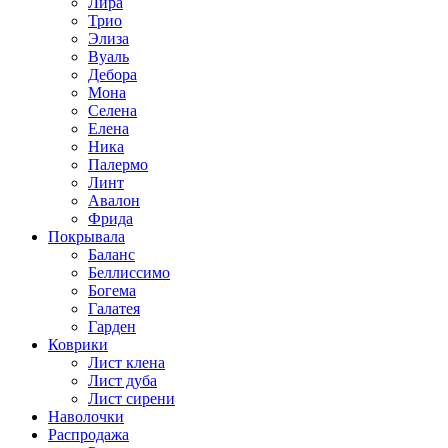
Лира
Трио
Элиза
Вуаль
Дебора
Мона
Селена
Елена
Ника
Палермо
Линт
Авалон
Фрида
Покрывала
Баланс
Беллиссимо
Богема
Галатея
Гарден
Коврики
Лист клена
Лист дуба
Лист сирени
Наволочки
Распродажа