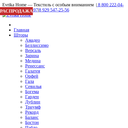
Evrika Home — Текстиль с особым вниманием |
8 800 222-04-
27
|
8 929 937-16-97
|
8 929 547-25-56
РАСПРОДАЖА
Главная
Шторы
Амадео
Беллиссимо
Версаль
Зарина
Медина
Ренессанс
Галатея
Орфей
Гала
Севилья
Богема
Гарден
Дублин
Триумф
Рекорд
Баланс
Бостон
Пабло