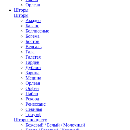
Орлеан
Шторы
Шторы
Амадео
Баланс
Беллиссимо
Богема
Бостон
Версаль
Гала
Галатея
Гарден
Дублин
Зарина
Медина
Орлеан
Орфей
Пабло
Рекорд
Ренессанс
Севилья
Триумф
Шторы по цвету
Бежевый / Белый / Молочный