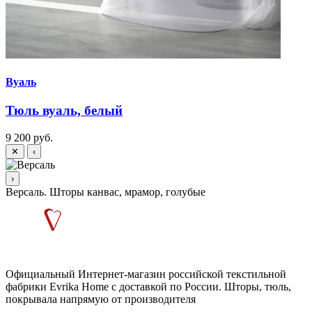
Вуаль
Тюль вуаль, белый
9 200 руб.
9
✕
‹
›
Версаль. Шторы канвас, мрамор, голубые
Официальный Интернет-магазин российской текстильной
фабрики Evrika Home c доставкой по России. Шторы, тюль,
покрывала напрямую от производителя