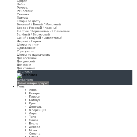
Орфей
Пабло
Рекорд
Ренессанс
Севилья
Триумф
Шторы по цвету
Бежевый / Белый / Молочный
Бордо / Розовый / Красный
Желтый / Коричневый / Оранжевый
Зелёный / Бирюзовый
Синий / Голубой / Фиолетовый
Черный / Серый
Шторы по типу
Однотонные
С рисунком
Шторы по назначению
Для гостиной
Для детской
Для кухни
Для спальни
Заголовок
EvrikaHome
Новые шторы Триумф
Тюль
Анна
Катара
Плиссе
Бамбук
Ирис
Дентель
Флоренция
Лира
Трио
Элиза
Вуаль
Дебора
Мона
Селена
Елена