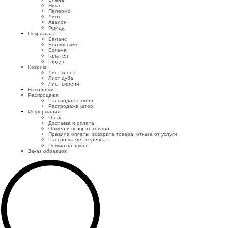
Ника
Палермо
Линт
Авалон
Фрида
Покрывала
Баланс
Беллиссимо
Богема
Галатея
Гарден
Коврики
Лист клена
Лист дуба
Лист сирени
Наволочки
Распродажа
Распродажа тюля
Распродажа штор
Информация
О нас
Доставка и оплата
Обмен и возврат товара
Правила оплаты, возврата товара, отказа от услуги
Рассрочка без переплат
Пошив на заказ
Заказ образцов