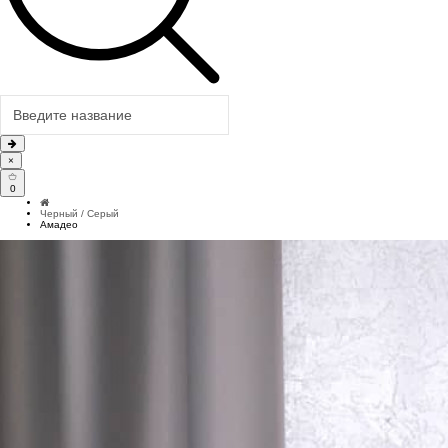
×
0
Черный / Серый
Амадео