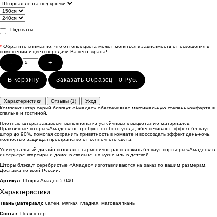
Подхваты
*
Обратите внимание, что оттенок цвета может меняться в зависимости от освещения в
помещении и цветопередачи Вашего экрана!
-
+
В Корзину
Заказать Образец - 0 Руб.
Характеристики
Отзывы (1)
Уход
Комплект штор серый блэкаут «Амадео» обеспечивает максимальную степень комфорта в
спальне и гостиной.
Плотные шторы занавески выполнены из устойчивых к выцветанию материалов.
Практичные шторы «Амадео» не требуют особого ухода, обеспечивают эффект блэкаут
штор до 90%, помогая сохранить приватность в комнате и воссоздать эффект день-ночь,
полностью защищая пространство от солнечного света.
Универсальный дизайн позволяет гармонично расположить блэкаут портьеры «Амадео» в
интерьере квартиры и дома: в спальне, на кухне или в детской .
Шторы блэкаут серебристые «Амадео» изготавливаются на заказ по вашим размерам.
Доставка по всей России.
Артикул:
Шторы Амадео 2-040
Характеристики
Ткань (материал):
Сатен. Мягкая, гладкая, матовая ткань
Состав:
Полиэстер