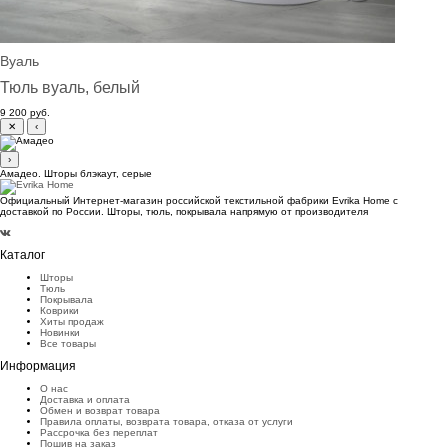
Вуаль
Тюль вуаль, белый
9 200 руб.
✕
‹
›
Амадео. Шторы блэкаут, серые
Официальный Интернет-магазин российской текстильной фабрики Evrika Home c
доставкой по России. Шторы, тюль, покрывала напрямую от производителя
Каталог
Шторы
Тюль
Покрывала
Коврики
Хиты продаж
Новинки
Все товары
Информация
О нас
Доставка и оплата
Обмен и возврат товара
Правила оплаты, возврата товара, отказа от услуги
Рассрочка без переплат
Пошив на заказ