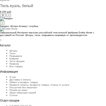
Тюль вуаль, белый
9 200 руб.
✕
‹
›
Амадео. Шторы блэкаут, голубые
Официальный Интернет-магазин российской текстильной фабрики Evrika Home c
доставкой по России. Шторы, тюль, покрывала напрямую от производителя
Каталог
Шторы
Тюль
Покрывала
Коврики
Хиты продаж
Новинки
Все товары
Информация
О нас
Доставка и оплата
Обмен и возврат товара
Правила оплаты, возврата товара, отказа от услуги
Рассрочка без переплат
Пошив на заказ
Заказ образцов тканей
Статьи
Отдел продаж
8 (800) 222-04-27