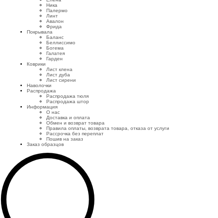
Ника
Палермо
Линт
Авалон
Фрида
Покрывала
Баланс
Беллиссимо
Богема
Галатея
Гарден
Коврики
Лист клена
Лист дуба
Лист сирени
Наволочки
Распродажа
Распродажа тюля
Распродажа штор
Информация
О нас
Доставка и оплата
Обмен и возврат товара
Правила оплаты, возврата товара, отказа от услуги
Рассрочка без переплат
Пошив на заказ
Заказ образцов