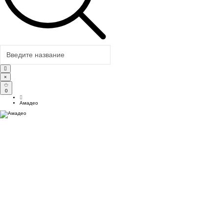
×
0
Амадео