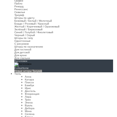
Орфей
Пабло
Рекорд
Ренессанс
Севилья
Триумф
Шторы по цвету
Бежевый / Белый / Молочный
Бордо / Розовый / Красный
Желтый / Коричневый / Оранжевый
Зелёный / Бирюзовый
Синий / Голубой / Фиолетовый
Черный / Серый
Шторы по типу
Однотонные
С рисунком
Шторы по назначению
Для гостиной
Для детской
Для кухни
Для спальни
Заголовок
EvrikaHome
Новые шторы Триумф
Тюль
Анна
Катара
Плиссе
Бамбук
Ирис
Дентель
Флоренция
Лира
Трио
Элиза
Вуаль
Дебора
Мона
Селена
Елена