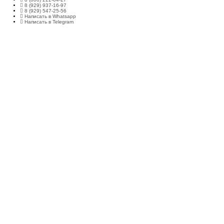
8 (929) 937-16-97
8 (929) 547-25-56
Написать в Whatsapp
Написать в Telegram