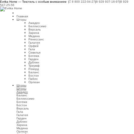
Evrika Home — Текстиль с особым вниманием |
8 800 222-04-27
|
8 929 937-16-97
|
8 929
547-25-56
Главная
Шторы
Амадео
Беллиссимо
Версаль
Зарина
Медина
Ренессанс
Галатея
Орфей
Гала
Севилья
Богема
Гарден
Дублин
Триумф
Рекорд
Баланс
Бостон
Пабло
Орлеан
Шторы
Шторы
Амадео
Баланс
Беллиссимо
Богема
Бостон
Версаль
Гала
Галатея
Гарден
Дублин
Зарина
Медина
Орлеан