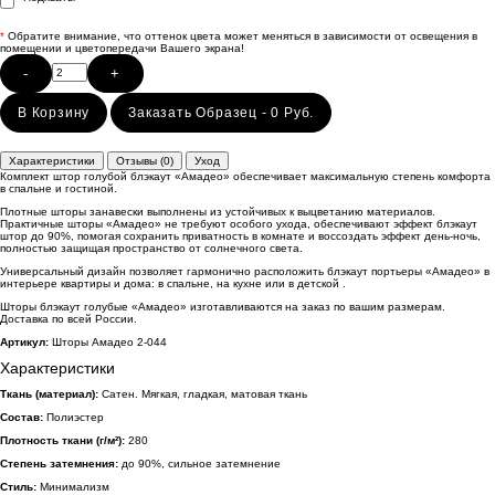
*
Обратите внимание, что оттенок цвета может меняться в зависимости от освещения в
помещении и цветопередачи Вашего экрана!
-
+
В Корзину
Заказать Образец - 0 Руб.
Характеристики
Отзывы (0)
Уход
Комплект штор голубой блэкаут «Амадео» обеспечивает максимальную степень комфорта
в спальне и гостиной.
Плотные шторы занавески выполнены из устойчивых к выцветанию материалов.
Практичные шторы «Амадео» не требуют особого ухода, обеспечивают эффект блэкаут
штор до 90%, помогая сохранить приватность в комнате и воссоздать эффект день-ночь,
полностью защищая пространство от солнечного света.
Универсальный дизайн позволяет гармонично расположить блэкаут портьеры «Амадео» в
интерьере квартиры и дома: в спальне, на кухне или в детской .
Шторы блэкаут голубые «Амадео» изготавливаются на заказ по вашим размерам.
Доставка по всей России.
Артикул:
Шторы Амадео 2-044
Характеристики
Ткань (материал):
Сатен. Мягкая, гладкая, матовая ткань
Состав:
Полиэстер
Плотность ткани (г/м²):
280
Степень затемнения:
до 90%, сильное затемнение
Стиль:
Минимализм