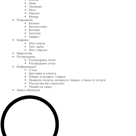
Ника
Палермо
Линт
Авалон
Фрида
Покрывала
Баланс
Беллиссимо
Богема
Галатея
Гарден
Коврики
Лист клена
Лист дуба
Лист сирени
Наволочки
Распродажа
Распродажа тюля
Распродажа штор
Информация
О нас
Доставка и оплата
Обмен и возврат товара
Правила оплаты, возврата товара, отказа от услуги
Рассрочка без переплат
Пошив на заказ
Заказ образцов