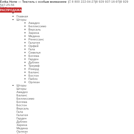
Evrika Home — Текстиль с особым вниманием |
8 800 222-04-27
|
8 929 937-16-97
|
8 929
547-25-56
РАСПРОДАЖА
Главная
Шторы
Амадео
Беллиссимо
Версаль
Зарина
Медина
Ренессанс
Галатея
Орфей
Гала
Севилья
Богема
Гарден
Дублин
Триумф
Рекорд
Баланс
Бостон
Пабло
Орлеан
Шторы
Шторы
Амадео
Баланс
Беллиссимо
Богема
Бостон
Версаль
Гала
Галатея
Гарден
Дублин
Зарина
Медина
Орлеан