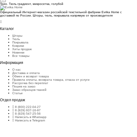
Трио. Тюль градиент, микросетка, голубой
Официальный Интернет-магазин российской текстильной фабрики Evrika Home c
доставкой по России. Шторы, тюль, покрывала напрямую от производителя
Каталог
Шторы
Тюль
Покрывала
Коврики
Хиты продаж
Новинки
Все товары
Информация
О нас
Доставка и оплата
Обмен и возврат товара
Правила оплаты, возврата товара, отказа от услуги
Рассрочка без переплат
Пошив на заказ
Заказ образцов тканей
Статьи
Отдел продаж
8 (800) 222-04-27
8 (929) 937-16-97
8 (929) 547-25-56
Написать в Whatsapp
Написать в Telegram