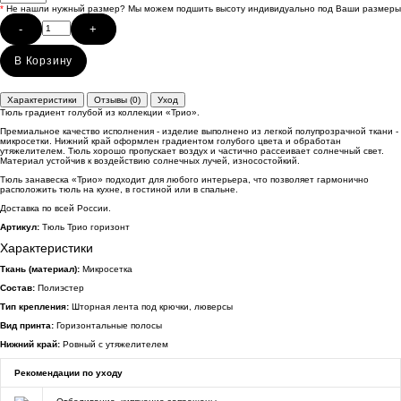
*
Не нашли нужный размер? Мы можем подшить высоту индивидуально под Ваши размеры
-
+
В Корзину
Характеристики
Отзывы (0)
Уход
Тюль градиент голубой из коллекции «Трио».
Премиальное качество исполнения - изделие выполнено из легкой полупрозрачной ткани -
микросетки. Нижний край оформлен градиентом голубого цвета и обработан
утяжелителем. Тюль хорошо пропускает воздух и частично рассеивает солнечный свет.
Материал устойчив к воздействию солнечных лучей, износостойкий.
Тюль занавеска «Трио» подходит для любого интерьера, что позволяет гармонично
расположить тюль на кухне, в гостиной или в спальне.
Доставка по всей России.
Артикул:
Тюль Трио горизонт
Характеристики
Ткань (материал):
Микросетка
Состав:
Полиэстер
Тип крепления:
Шторная лента под крючки, люверсы
Вид принта:
Горизонтальные полосы
Нижний край:
Ровный с утяжелителем
Рекомендации по уходу