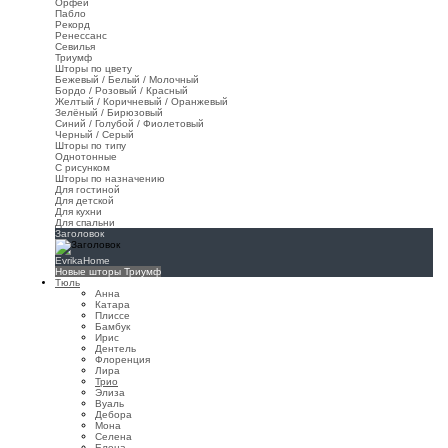
Орфей
Пабло
Рекорд
Ренессанс
Севилья
Триумф
Шторы по цвету
Бежевый / Белый / Молочный
Бордо / Розовый / Красный
Желтый / Коричневый / Оранжевый
Зелёный / Бирюзовый
Синий / Голубой / Фиолетовый
Черный / Серый
Шторы по типу
Однотонные
С рисунком
Шторы по назначению
Для гостиной
Для детской
Для кухни
Для спальни
Заголовок
EvrikaHome
Новые шторы Триумф
Тюль
Анна
Катара
Плиссе
Бамбук
Ирис
Дентель
Флоренция
Лира
Трио
Элиза
Вуаль
Дебора
Мона
Селена
Елена