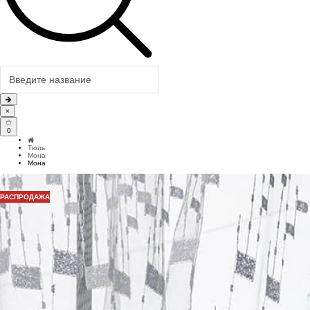
×
0
Тюль
Мона
Мона
РАСПРОДАЖА