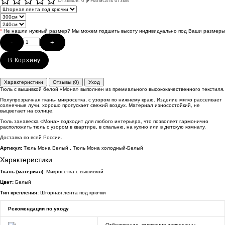
Отзывов: 0
Написать отзыв
*
Не нашли нужный размер? Мы можем подшить высоту индивидуально под Ваши размеры
-
+
В Корзину
Характеристики
Отзывы (0)
Уход
Тюль с вышивкой белой «Мона» выполнен из премиального высококачественного текстиля.
Полупрозрачная ткань- микросетка, с узором по нижнему краю. Изделие мягко рассеивает
солнечные лучи, хорошо пропускает свежий воздух. Материал износостойкий, не
выцветает на солнце.
Тюль занавеска «Мона» подходит для любого интерьера, что позволяет гармонично
расположить тюль с узором в квартире, в спальню, на кухню или в детскую комнату.
Доставка по всей России.
Артикул:
Тюль Мона Белый , Тюль Мона холодный-Белый
Характеристики
Ткань (материал):
Микросетка с вышивкой
Цвет:
Белый
Тип крепления:
Шторная лента под крючки
Рекомендации по уходу
Отбеливание, кипячение запрещены