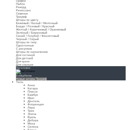
Орфей
Пабло
Рекорд
Ренессанс
Севилья
Триумф
Шторы по цвету
Бежевый / Белый / Молочный
Бордо / Розовый / Красный
Желтый / Коричневый / Оранжевый
Зелёный / Бирюзовый
Синий / Голубой / Фиолетовый
Черный / Серый
Шторы по типу
Однотонные
С рисунком
Шторы по назначению
Для гостиной
Для детской
Для кухни
Для спальни
Заголовок
EvrikaHome
Новые шторы Триумф
Тюль
Анна
Катара
Плиссе
Бамбук
Ирис
Дентель
Флоренция
Лира
Трио
Элиза
Вуаль
Дебора
Мона
Селена
Елена