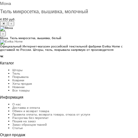
Мона
Тюль микросетка, вышивка, молочный
4 850 руб.
✕
‹
›
Мона. Тюль микросетка, вышивка, белый
Официальный Интернет-магазин российской текстильной фабрики Evrika Home c
доставкой по России. Шторы, тюль, покрывала напрямую от производителя
Каталог
Шторы
Тюль
Покрывала
Коврики
Хиты продаж
Новинки
Все товары
Информация
О нас
Доставка и оплата
Обмен и возврат товара
Правила оплаты, возврата товара, отказа от услуги
Рассрочка без переплат
Пошив на заказ
Заказ образцов тканей
Статьи
Отдел продаж