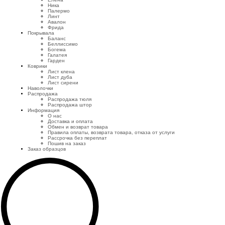
Ника
Палермо
Линт
Авалон
Фрида
Покрывала
Баланс
Беллиссимо
Богема
Галатея
Гарден
Коврики
Лист клена
Лист дуба
Лист сирени
Наволочки
Распродажа
Распродажа тюля
Распродажа штор
Информация
О нас
Доставка и оплата
Обмен и возврат товара
Правила оплаты, возврата товара, отказа от услуги
Рассрочка без переплат
Пошив на заказ
Заказ образцов