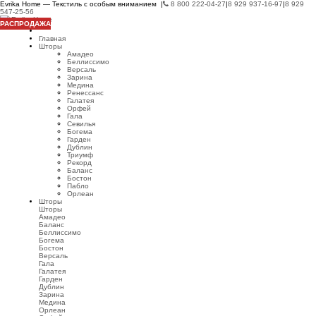
Evrika Home — Текстиль с особым вниманием |
8 800 222-04-27
|
8 929 937-16-97
|
8 929
547-25-56
РАСПРОДАЖА
Главная
Шторы
Амадео
Беллиссимо
Версаль
Зарина
Медина
Ренессанс
Галатея
Орфей
Гала
Севилья
Богема
Гарден
Дублин
Триумф
Рекорд
Баланс
Бостон
Пабло
Орлеан
Шторы
Шторы
Амадео
Баланс
Беллиссимо
Богема
Бостон
Версаль
Гала
Галатея
Гарден
Дублин
Зарина
Медина
Орлеан