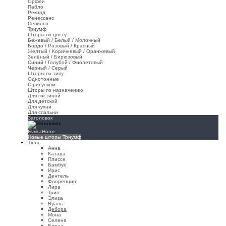
Орфей
Пабло
Рекорд
Ренессанс
Севилья
Триумф
Шторы по цвету
Бежевый / Белый / Молочный
Бордо / Розовый / Красный
Желтый / Коричневый / Оранжевый
Зелёный / Бирюзовый
Синий / Голубой / Фиолетовый
Черный / Серый
Шторы по типу
Однотонные
С рисунком
Шторы по назначению
Для гостиной
Для детской
Для кухни
Для спальни
Заголовок
EvrikaHome
Новые шторы Триумф
Тюль
Анна
Катара
Плиссе
Бамбук
Ирис
Дентель
Флоренция
Лира
Трио
Элиза
Вуаль
Дебора
Мона
Селена
Елена