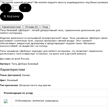
*
Не нашли нужный размер? Мы можем подшить высоту индивидуально под Ваши размеры
-
+
В Корзину
Характеристики
Отзывы (1)
Уход
Тюль бежевый «Дебора» - легкий декоративный тюль, гармоничное дополнение для
любого интерьера.
Изделие выполнено из рельефной полупрозрачной ткани. Тюль занавеска «Дебора» мягко
рассеивает солнечные лучи, хорошо пропускает свежий воздух. Этот элемент
обеспечивает аккуратную драпировку и предотвращает подъем ткани. Материал
износостойкий, не выцветает на солнце.
Тюль занавеска «Дебора» подходит для любого интерьера, что позволяет гармонично
расположить тюль в квартире: в спальне, на кухне или в детской комнате.
Доставка по всей России.
Артикул:
Тюль Дебора Бежевый
Характеристики
Ткань (материал):
Канвас
Цвет:
Бежевый
Тип крепления:
Шторная лента под крючки
Рекомендации по уходу
Отбеливание, кипячение запрещены