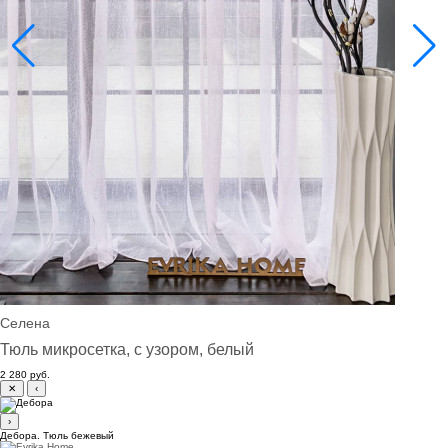
Селена
Тюль микросетка, с узором, белый
2 280 руб.
✕
‹
›
Дебора. Тюль бежевый