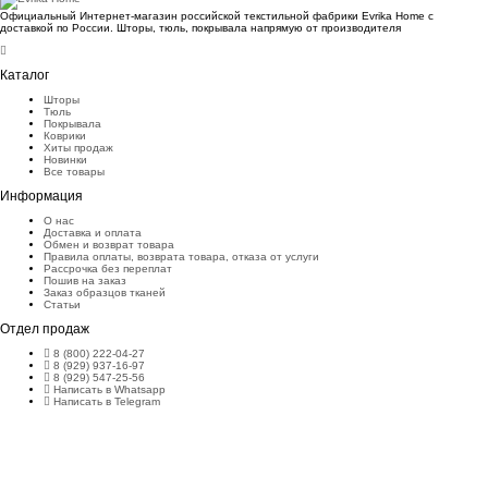
Официальный Интернет-магазин российской текстильной фабрики Evrika Home c
доставкой по России. Шторы, тюль, покрывала напрямую от производителя
Каталог
Шторы
Тюль
Покрывала
Коврики
Хиты продаж
Новинки
Все товары
Информация
О нас
Доставка и оплата
Обмен и возврат товара
Правила оплаты, возврата товара, отказа от услуги
Рассрочка без переплат
Пошив на заказ
Заказ образцов тканей
Статьи
Отдел продаж
8 (800) 222-04-27
8 (929) 937-16-97
8 (929) 547-25-56
Написать в Whatsapp
Написать в Telegram