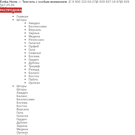
Evrika Home — Текстиль с особым вниманием |
8 800 222-04-27
|
8 929 937-16-97
|
8 929
547-25-56
РАСПРОДАЖА
Главная
Шторы
Амадео
Беллиссимо
Версаль
Зарина
Медина
Ренессанс
Галатея
Орфей
Гала
Севилья
Богема
Гарден
Дублин
Триумф
Рекорд
Баланс
Бостон
Пабло
Орлеан
Шторы
Шторы
Амадео
Баланс
Беллиссимо
Богема
Бостон
Версаль
Гала
Галатея
Гарден
Дублин
Зарина
Медина
Орлеан