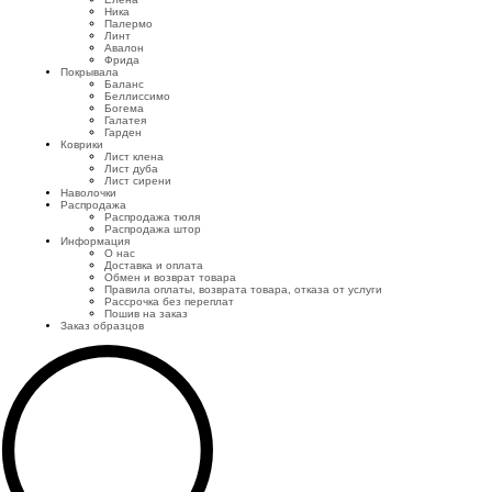
Ника
Палермо
Линт
Авалон
Фрида
Покрывала
Баланс
Беллиссимо
Богема
Галатея
Гарден
Коврики
Лист клена
Лист дуба
Лист сирени
Наволочки
Распродажа
Распродажа тюля
Распродажа штор
Информация
О нас
Доставка и оплата
Обмен и возврат товара
Правила оплаты, возврата товара, отказа от услуги
Рассрочка без переплат
Пошив на заказ
Заказ образцов