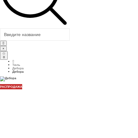
×
0
Тюль
Дебора
Дебора
РАСПРОДАЖА