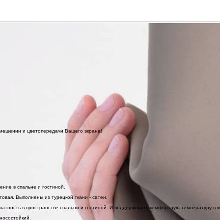
омещении и цветопередачи Вашего экрана!
ние в спальне и гостиной.
овая. Выполнены из турецкой ткани - сатен.
атность в пространстве спальни и гостиной. И поддерживать комфортную температуру в к
носостойкий.