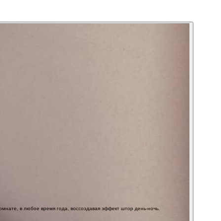
омнате, в любое время года, воссоздавая эффект штор день-ночь.