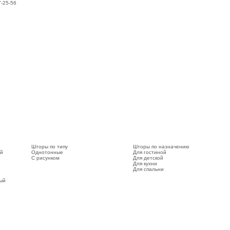
7-25-56
Шторы по типу
Шторы по назначению
ый
Однотонные
Для гостиной
С рисунком
Для детской
Для кухни
Для спальни
вый