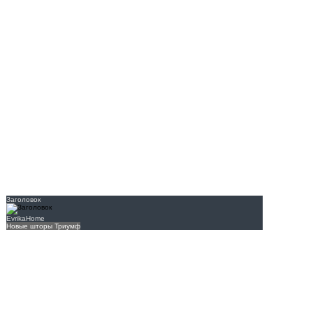
Заголовок
EvrikaHome
Новые шторы Триумф