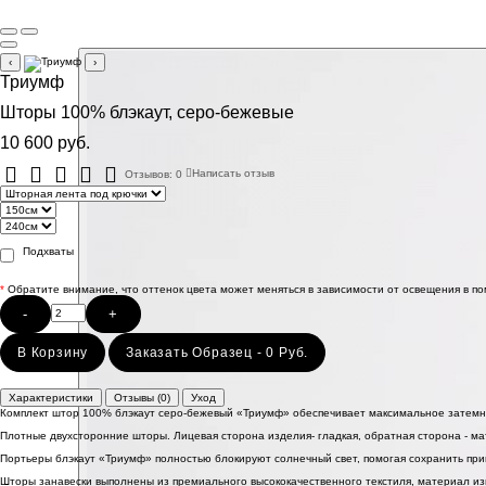
‹
›
Триумф
Шторы 100% блэкаут, серо-бежевые
10 600 руб.
Отзывов: 0
Написать отзыв
Подхваты
*
Обратите внимание, что оттенок цвета может меняться в зависимости от освещения в п
-
+
В Корзину
Заказать Образец - 0 Руб.
Характеристики
Отзывы (0)
Уход
Комплект штор 100% блэкаут серо-бежевый «Триумф» обеспечивает максимальное затемне
Плотные двухсторонние шторы. Лицевая сторона изделия- гладкая, обратная сторона - мат
Портьеры блэкаут «Триумф» полностью блокируют солнечный свет, помогая сохранить прив
Шторы занавески выполнены из премиального высококачественного текстиля, материал из