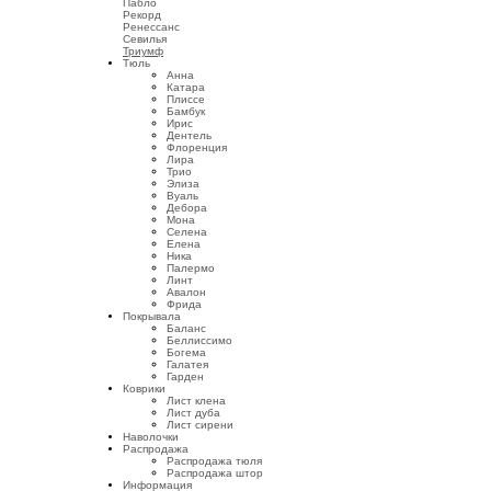
Пабло
Рекорд
Ренессанс
Севилья
Триумф
Тюль
Анна
Катара
Плиссе
Бамбук
Ирис
Дентель
Флоренция
Лира
Трио
Элиза
Вуаль
Дебора
Мона
Селена
Елена
Ника
Палермо
Линт
Авалон
Фрида
Покрывала
Баланс
Беллиссимо
Богема
Галатея
Гарден
Коврики
Лист клена
Лист дуба
Лист сирени
Наволочки
Распродажа
Распродажа тюля
Распродажа штор
Информация