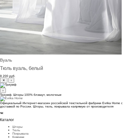
Вуаль
Тюль вуаль, белый
9 200 руб.
✕
‹
›
Триумф. Шторы 100% блэкаут, молочные
Официальный Интернет-магазин российской текстильной фабрики Evrika Home c
доставкой по России. Шторы, тюль, покрывала напрямую от производителя
Каталог
Шторы
Тюль
Покрывала
Коврики