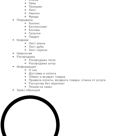
Ника
Палермо
Линт
Авалон
Фрида
Покрывала
Баланс
Беллиссимо
Богема
Галатея
Гарден
Коврики
Лист клена
Лист дуба
Лист сирени
Наволочки
Распродажа
Распродажа тюля
Распродажа штор
Информация
О нас
Доставка и оплата
Обмен и возврат товара
Правила оплаты, возврата товара, отказа от услуги
Рассрочка без переплат
Пошив на заказ
Заказ образцов