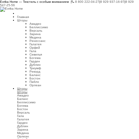
Evrika Home — Текстиль с особым вниманием |
8 800 222-04-27
|
8 929 937-16-97
|
8 929
547-25-56
Главная
Шторы
Амадео
Беллиссимо
Версаль
Зарина
Медина
Ренессанс
Галатея
Орфей
Гала
Севилья
Богема
Гарден
Дублин
Триумф
Рекорд
Баланс
Бостон
Пабло
Орлеан
Шторы
Шторы
Амадео
Баланс
Беллиссимо
Богема
Бостон
Версаль
Гала
Галатея
Гарден
Дублин
Зарина
Медина
Орлеан