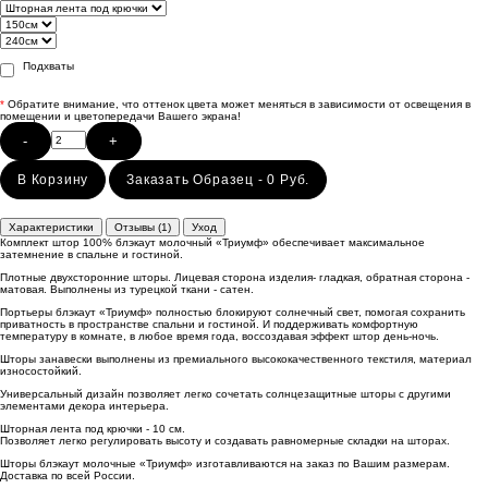
Подхваты
*
Обратите внимание, что оттенок цвета может меняться в зависимости от освещения в
помещении и цветопередачи Вашего экрана!
-
+
В Корзину
Заказать Образец - 0 Руб.
Характеристики
Отзывы (1)
Уход
Комплект штор 100% блэкаут молочный «Триумф» обеспечивает максимальное
затемнение в спальне и гостиной.
Плотные двухсторонние шторы. Лицевая сторона изделия- гладкая, обратная сторона -
матовая. Выполнены из турецкой ткани - сатен.
Портьеры блэкаут «Триумф» полностью блокируют солнечный свет, помогая сохранить
приватность в пространстве спальни и гостиной. И поддерживать комфортную
температуру в комнате, в любое время года, воссоздавая эффект штор день-ночь.
Шторы занавески выполнены из премиального высококачественного текстиля, материал
износостойкий.
Универсальный дизайн позволяет легко сочетать солнцезащитные шторы с другими
элементами декора интерьера.
Шторная лента под крючки - 10 см.
Позволяет легко регулировать высоту и создавать равномерные складки на шторах.
Шторы блэкаут молочные «Триумф» изготавливаются на заказ по Вашим размерам.
Доставка по всей России.