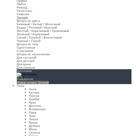
Орфей
Пабло
Рекорд
Ренессанс
Севилья
Триумф
Шторы по цвету
Бежевый / Белый / Молочный
Бордо / Розовый / Красный
Желтый / Коричневый / Оранжевый
Зелёный / Бирюзовый
Синий / Голубой / Фиолетовый
Черный / Серый
Шторы по типу
Однотонные
С рисунком
Шторы по назначению
Для гостиной
Для детской
Для кухни
Для спальни
Заголовок
EvrikaHome
Новые шторы Триумф
Тюль
Анна
Катара
Плиссе
Бамбук
Ирис
Дентель
Флоренция
Лира
Трио
Элиза
Вуаль
Дебора
Мона
Селена
Елена