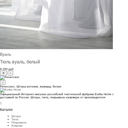
Вуаль
Тюль вуаль, белый
9 200 руб.
✕
‹
›
Ренессанс. Шторы рогожка, жаккард, белые
Официальный Интернет-магазин российской текстильной фабрики Evrika Home c
доставкой по России. Шторы, тюль, покрывала напрямую от производителя
Каталог
Шторы
Тюль
Покрывала
Коврики