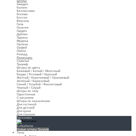
Шторы
Амадео
Баланс
Беллиссимо
Богема
Бостон
Версаль
Гала
Галатея
Гарден
Дублин
Зарина
Медина
Орлеан
Орфей
Пабло
Рекорд
Ренессанс
Севилья
Триумф
Шторы по цвету
Бежевый / Белый / Молочный
Бордо / Розовый / Красный
Желтый / Коричневый / Оранжевый
Зелёный / Бирюзовый
Синий / Голубой / Фиолетовый
Черный / Серый
Шторы по типу
Однотонные
С рисунком
Шторы по назначению
Для гостиной
Для детской
Для кухни
Для спальни
Заголовок
EvrikaHome
Новые шторы Триумф
Тюль
Анна