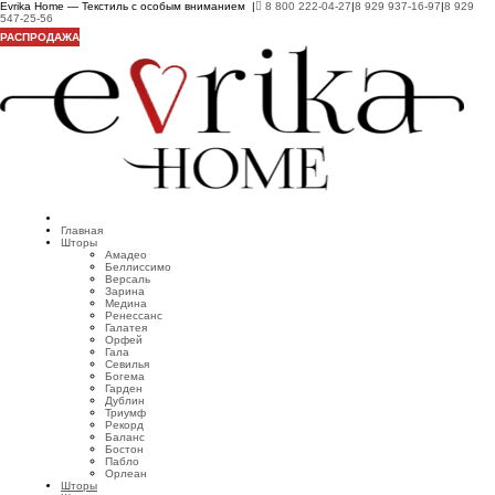
Evrika Home — Текстиль с особым вниманием |
8 800 222-04-27
|
8 929 937-16-97
|
8 929
547-25-56
РАСПРОДАЖА
Главная
Шторы
Амадео
Беллиссимо
Версаль
Зарина
Медина
Ренессанс
Галатея
Орфей
Гала
Севилья
Богема
Гарден
Дублин
Триумф
Рекорд
Баланс
Бостон
Пабло
Орлеан
Шторы