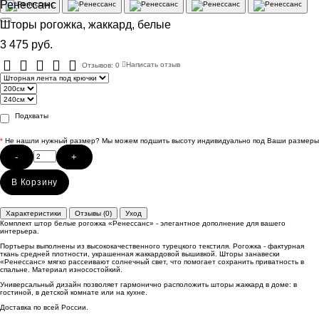
Ренессанс
Шторы рогожка, жаккард, белые
3 475 руб.
Отзывов: 0
Написать отзыв
Подхваты
*
Не нашли нужный размер? Мы можем подшить высоту индивидуально под Ваши размеры
-
+
В Корзину
Характеристики
Отзывы (0)
Уход
Комплект штор белые рогожка «Ренессанс» - элегантное дополнение для вашего
интерьера.
Портьеры выполнены из высококачественного турецкого текстиля. Рогожка - фактурная
ткань средней плотности, украшенная жаккардовой вышивкой. Шторы занавески
«Ренессанс» мягко рассеивают солнечный свет, что помогает сохранить приватность в
спальне. Материал износостойкий.
Универсальный дизайн позволяет гармонично расположить шторы жаккард в доме: в
гостиной, в детской комнате или на кухне.
Доставка по всей России.