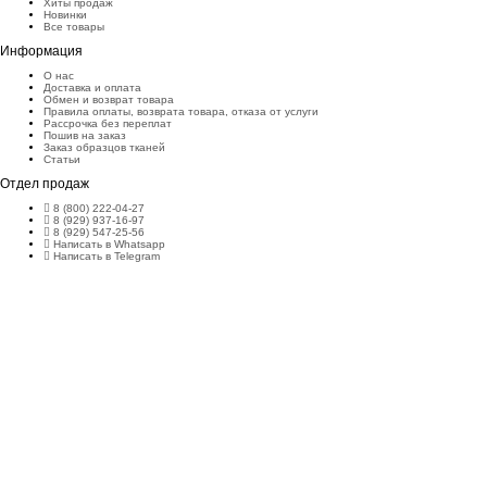
Хиты продаж
Новинки
Все товары
Информация
О нас
Доставка и оплата
Обмен и возврат товара
Правила оплаты, возврата товара, отказа от услуги
Рассрочка без переплат
Пошив на заказ
Заказ образцов тканей
Статьи
Отдел продаж
8 (800) 222-04-27
8 (929) 937-16-97
8 (929) 547-25-56
Написать в Whatsapp
Написать в Telegram