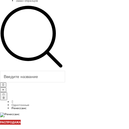
Заказ образцов
×
0
Однотонные
Ренессанс
РАСПРОДАЖА