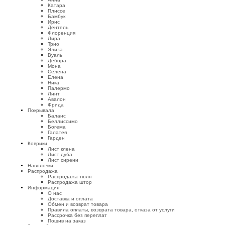
Катара
Плиссе
Бамбук
Ирис
Дентель
Флоренция
Лира
Трио
Элиза
Вуаль
Дебора
Мона
Селена
Елена
Ника
Палермо
Линт
Авалон
Фрида
Покрывала
Баланс
Беллиссимо
Богема
Галатея
Гарден
Коврики
Лист клена
Лист дуба
Лист сирени
Наволочки
Распродажа
Распродажа тюля
Распродажа штор
Информация
О нас
Доставка и оплата
Обмен и возврат товара
Правила оплаты, возврата товара, отказа от услуги
Рассрочка без переплат
Пошив на заказ