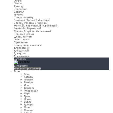
Орфей
Пабло
Рекорд
Ренессанс
Севилья
Триумф
Шторы по цвету
Бежевый / Белый / Молочный
Бордо / Розовый / Красный
Желтый / Коричневый / Оранжевый
Зелёный / Бирюзовый
Синий / Голубой / Фиолетовый
Черный / Серый
Шторы по типу
Однотонные
С рисунком
Шторы по назначению
Для гостиной
Для детской
Для кухни
Для спальни
Заголовок
EvrikaHome
Новые шторы Триумф
Тюль
Анна
Катара
Плиссе
Бамбук
Ирис
Дентель
Флоренция
Лира
Трио
Элиза
Вуаль
Дебора
Мона
Селена
Елена