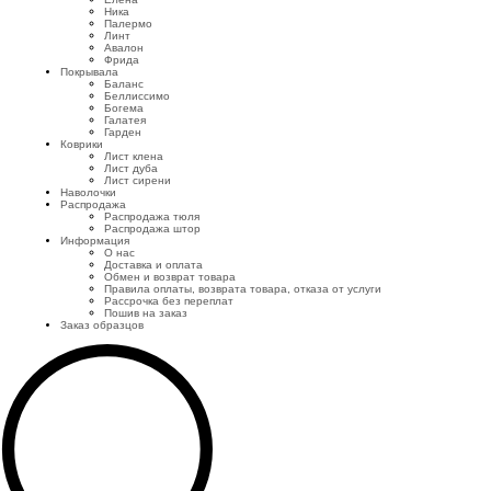
Ника
Палермо
Линт
Авалон
Фрида
Покрывала
Баланс
Беллиссимо
Богема
Галатея
Гарден
Коврики
Лист клена
Лист дуба
Лист сирени
Наволочки
Распродажа
Распродажа тюля
Распродажа штор
Информация
О нас
Доставка и оплата
Обмен и возврат товара
Правила оплаты, возврата товара, отказа от услуги
Рассрочка без переплат
Пошив на заказ
Заказ образцов