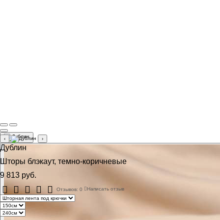
‹
›
Дублин
Шторы блэкаут, темно-коричневые
9 813 руб.
Отзывов: 0
Написать отзыв