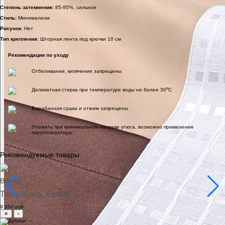
Степень затемнения:
85-95%, сильное
Стиль:
Минимализм
Рисунок:
Нет
Тип крепления:
Шторная лента под крючки 10 см
Рекомендации по уходу
Отбеливание, кипячение запрещены
o
Деликатная стирка при температуре воды не более 30
C
Барабанная сушка и отжим запрещены
Утюжить при минимальном нагреве утюга, возможно применение
парогенератора
Рекомендуемые товары
Вуаль
Тюль вуаль, белый
9 200 руб.
✕
‹