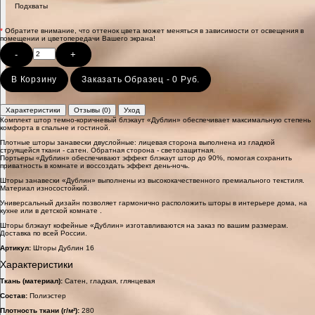
Подхваты
*
Обратите внимание, что оттенок цвета может меняться в зависимости от освещения в
помещении и цветопередачи Вашего экрана!
-
+
В Корзину
Заказать Образец - 0 Руб.
Характеристики
Отзывы (0)
Уход
Комплект штор темно-коричневый блэкаут «Дублин» обеспечивает максимальную степень
комфорта в спальне и гостиной.
Плотные шторы занавески двуслойные: лицевая сторона выполнена из гладкой
струящейся ткани - сатен. Обратная сторона - светозащитная.
Портьеры «Дублин» обеспечивают эффект блэкаут штор до 90%, помогая сохранить
приватность в комнате и воссоздать эффект день-ночь.
Шторы занавески «Дублин» выполнены из высококачественного премиального текстиля.
Материал износостойкий.
Универсальный дизайн позволяет гармонично расположить шторы в интерьере дома, на
кухне или в детской комнате .
Шторы блэкаут кофейные «Дублин» изготавливаются на заказ по вашим размерам.
Доставка по всей России.
Артикул:
Шторы Дублин 16
Характеристики
Ткань (материал):
Сатен, гладкая, глянцевая
Состав:
Полиэстер
Плотность ткани (г/м²):
280