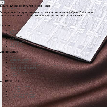
›
Дублин. Шторы блэкаут, темно-коричневые
Официальный Интернет-магазин российской текстильной фабрики Evrika Home c
доставкой по России. Шторы, тюль, покрывала напрямую от производителя
Каталог
Шторы
Тюль
Покрывала
Коврики
Хиты продаж
Новинки
Все товары
Информация
О нас
Доставка и оплата
Обмен и возврат товара
Правила оплаты, возврата товара, отказа от услуги
Рассрочка без переплат
Пошив на заказ
Заказ образцов тканей
Статьи
Отдел продаж
8 (800) 222-04-27
8 (929) 937-16-97
8 (929) 547-25-56
Написать в Whatsapp
Написать в Telegram