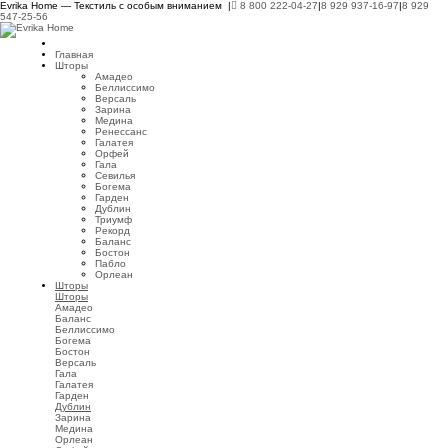
Evrika Home — Текстиль с особым вниманием |
8 800 222-04-27
|
8 929 937-16-97
|
8 929
547-25-56
Главная
Шторы
Амадео
Беллиссимо
Версаль
Зарина
Медина
Ренессанс
Галатея
Орфей
Гала
Севилья
Богема
Гарден
Дублин
Триумф
Рекорд
Баланс
Бостон
Пабло
Орлеан
Шторы
Шторы
Амадео
Баланс
Беллиссимо
Богема
Бостон
Версаль
Гала
Галатея
Гарден
Дублин
Зарина
Медина
Орлеан