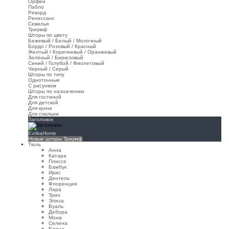
Орфей
Пабло
Рекорд
Ренессанс
Севилья
Триумф
Шторы по цвету
Бежевый / Белый / Молочный
Бордо / Розовый / Красный
Желтый / Коричневый / Оранжевый
Зелёный / Бирюзовый
Синий / Голубой / Фиолетовый
Черный / Серый
Шторы по типу
Однотонные
С рисунком
Шторы по назначению
Для гостиной
Для детской
Для кухни
Для спальни
Заголовок
EvrikaHome
Новые шторы Триумф
Тюль
Анна
Катара
Плиссе
Бамбук
Ирис
Дентель
Флоренция
Лира
Трио
Элиза
Вуаль
Дебора
Мона
Селена
Елена