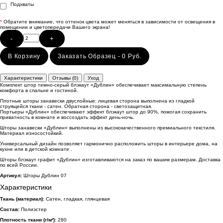
Подхваты
*
Обратите внимание, что оттенок цвета может меняться в зависимости от освещения в
помещении и цветопередачи Вашего экрана!
-
+
В Корзину
Заказать Образец - 0 Руб.
Характеристики
Отзывы (0)
Уход
Комплект штор темно-серый блэкаут «Дублин» обеспечивает максимальную степень
комфорта в спальне и гостиной.
Плотные шторы занавески двуслойные: лицевая сторона выполнена из гладкой
струящейся ткани - сатен. Обратная сторона - светозащитная.
Портьеры «Дублин» обеспечивают эффект блэкаут штор до 90%, помогая сохранить
приватность в комнате и воссоздать эффект день-ночь.
Шторы занавески «Дублин» выполнены из высококачественного премиального текстиля.
Материал износостойкий.
Универсальный дизайн позволяет гармонично расположить шторы в интерьере дома, на
кухне или в детской комнате .
Шторы блэкаут графит «Дублин» изготавливаются на заказ по вашим размерам. Доставка
по всей России.
Артикул:
Шторы Дублин 07
Характеристики
Ткань (материал):
Сатен, гладкая, глянцевая
Состав:
Полиэстер
Плотность ткани (г/м²):
280