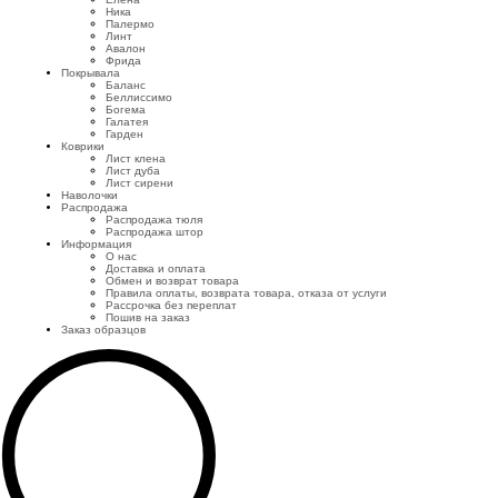
Ника
Палермо
Линт
Авалон
Фрида
Покрывала
Баланс
Беллиссимо
Богема
Галатея
Гарден
Коврики
Лист клена
Лист дуба
Лист сирени
Наволочки
Распродажа
Распродажа тюля
Распродажа штор
Информация
О нас
Доставка и оплата
Обмен и возврат товара
Правила оплаты, возврата товара, отказа от услуги
Рассрочка без переплат
Пошив на заказ
Заказ образцов