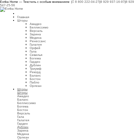
Evrika Home — Текстиль с особым вниманием |
8 800 222-04-27
|
8 929 937-16-97
|
8 929
547-25-56
Главная
Шторы
Амадео
Беллиссимо
Версаль
Зарина
Медина
Ренессанс
Галатея
Орфей
Гала
Севилья
Богема
Гарден
Дублин
Триумф
Рекорд
Баланс
Бостон
Пабло
Орлеан
Шторы
Шторы
Амадео
Баланс
Беллиссимо
Богема
Бостон
Версаль
Гала
Галатея
Гарден
Дублин
Зарина
Медина
Орлеан