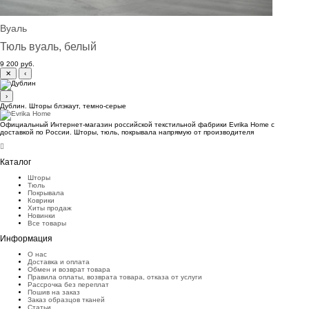
Вуаль
Тюль вуаль, белый
9 200 руб.
✕
‹
›
Дублин. Шторы блэкаут, темно-серые
Официальный Интернет-магазин российской текстильной фабрики Evrika Home c
доставкой по России. Шторы, тюль, покрывала напрямую от производителя
Каталог
Шторы
Тюль
Покрывала
Коврики
Хиты продаж
Новинки
Все товары
Информация
О нас
Доставка и оплата
Обмен и возврат товара
Правила оплаты, возврата товара, отказа от услуги
Рассрочка без переплат
Пошив на заказ
Заказ образцов тканей
Статьи