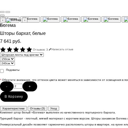
‹
›
Богема
Шторы бархат, белые
7 641 руб.
Отзывов: 3
Написать отзыв
Подхваты
*
Обратите внимание, что оттенок цвета может меняться в зависимости от освещения в п
-
+
В Корзину
Характеристики
Отзывы (3)
Уход
Комплект штор белый «Богема» выполнен из качественного портьерного бархата.
Турецкий бархат - плотный, мягкий материал с коротким ворсом. Шторы занавески Богема
Универсальный дизайн позволяет гармонично расположить шторы в квартире, на кухне или