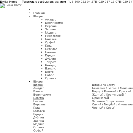
Evrika Home — Текстиль с особым вниманием |
8 800 222-04-27
|
8 929 937-16-97
|
8 929 54
Главная
Шторы
Амадео
Беллиссимо
Версаль
Зарина
Медина
Ренессанс
Галатея
Орфей
Гала
Севилья
Богема
Гарден
Дублин
Триумф
Рекорд
Баланс
Бостон
Пабло
Орлеан
Шторы
Шторы
Шторы по цвету
Амадео
Бежевый / Белый / Молочн
Баланс
Бордо / Розовый / Красный
Беллиссимо
Желтый / Коричневый /
Богема
Оранжевый
Бостон
Зелёный / Бирюзовый
Версаль
Синий / Голубой / Фиолето
Гала
Черный / Серый
Галатея
Гарден
Дублин
Зарина
Медина
Орлеан
Орфей