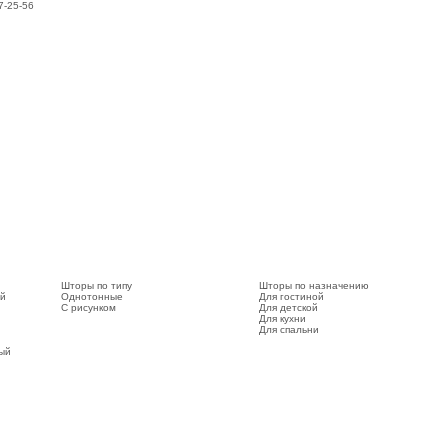
7-25-56
Шторы по типу
Шторы по назначению
ый
Однотонные
Для гостиной
С рисунком
Для детской
Для кухни
Для спальни
вый