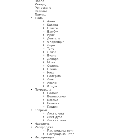
Пабло
Рекорд
Ренессанс
Севилья
Триумф
Тюль
Анна
Катара
Плиссе
Бамбук
Ирис
Дентель
Флоренция
Лира
Трио
Элиза
Вуаль
Дебора
Мона
Селена
Елена
Ника
Палермо
Линт
Авалон
Фрида
Покрывала
Баланс
Беллиссимо
Богема
Галатея
Гарден
Коврики
Лист клена
Лист дуба
Лист сирени
Наволочки
Распродажа
Распродажа тюля
Распродажа штор
Информация