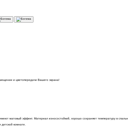
омещении и цветопередачи Вашего экрана!
 имеют матовый эффект. Материал износостойкий, хорошо сохраняет температуру в спальн
 детской комнате.