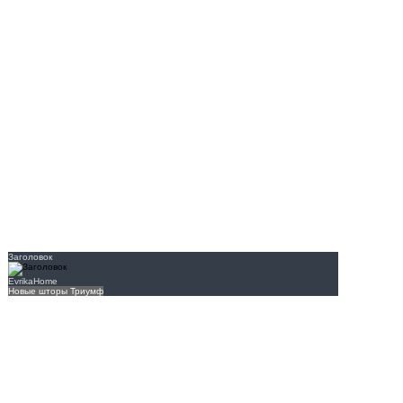
Заголовок
EvrikaHome
Новые шторы Триумф