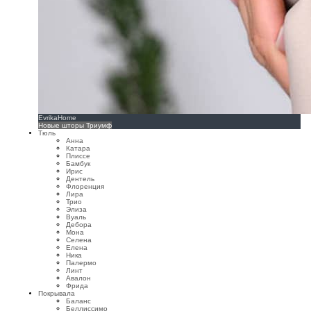
EvrikaHome
Новые шторы Триумф
Тюль
Анна
Катара
Плиссе
Бамбук
Ирис
Дентель
Флоренция
Лира
Трио
Элиза
Вуаль
Дебора
Мона
Селена
Елена
Ника
Палермо
Линт
Авалон
Фрида
Покрывала
Баланс
Беллиссимо