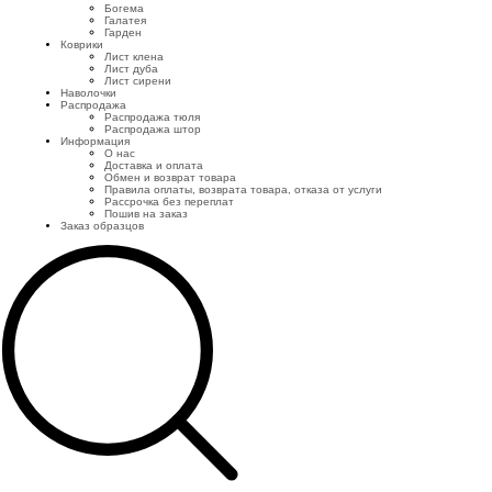
Богема
Галатея
Гарден
Коврики
Лист клена
Лист дуба
Лист сирени
Наволочки
Распродажа
Распродажа тюля
Распродажа штор
Информация
О нас
Доставка и оплата
Обмен и возврат товара
Правила оплаты, возврата товара, отказа от услуги
Рассрочка без переплат
Пошив на заказ
Заказ образцов