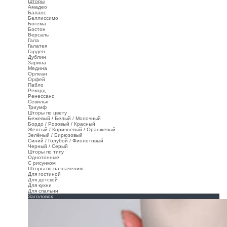
Шторы
Амадео
Баланс
Беллиссимо
Богема
Бостон
Версаль
Гала
Галатея
Гарден
Дублин
Зарина
Медина
Орлеан
Орфей
Пабло
Рекорд
Ренессанс
Севилья
Триумф
Шторы по цвету
Бежевый / Белый / Молочный
Бордо / Розовый / Красный
Желтый / Коричневый / Оранжевый
Зелёный / Бирюзовый
Синий / Голубой / Фиолетовый
Черный / Серый
Шторы по типу
Однотонные
С рисунком
Шторы по назначению
Для гостиной
Для детской
Для кухни
Для спальни
Заголовок