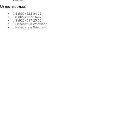
Отдел продаж
8 (800) 222-04-27
8 (929) 937-16-97
8 (929) 547-25-56
Написать в Whatsapp
Написать в Telegram