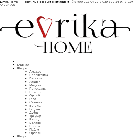
Evrika Home — Текстиль с особым вниманием |
8 800 222-04-27
|
8 929 937-16-97
|
8 929
547-25-56
Главная
Шторы
Амадео
Беллиссимо
Версаль
Зарина
Медина
Ренессанс
Галатея
Орфей
Гала
Севилья
Богема
Гарден
Дублин
Триумф
Рекорд
Баланс
Бостон
Пабло
Орлеан
Шторы