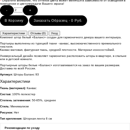
*
Обратите внимание, что оттенок цвета может меняться в зависимости от освещения в
помещении и цветопередачи Вашего экрана!
-
+
В Корзину
Заказать Образец - 0 Руб.
Характеристики
Отзывы (0)
Уход
Комплект штор белый «Баланс» создан для гармоничного декора вашего интерьера.
Портьеры выполнены из турецкой ткани - канвас, высококачественного премиального
текстиля.
Канвас-матовая, фактурная ткань, средней плотности. Материал износостойкий.
Универсальный дизайн позволяет гармонично расположить шторы в квартире, в спальне
или в детской комнате.
Портьерные шторы белые «Баланс» изготавливаются на заказ по вашим размерам.
Доставка по всей России.
Артикул:
Шторы Баланс 93
Характеристики
Ткань (материал):
Канвас
Состав:
100% полиэстер
Степень затемнения:
50-65%, среднее
Стиль:
Минимализм
Рисунок:
Нет
Тип крепления:
Шторная лента 6 см
Рекомендации по уходу