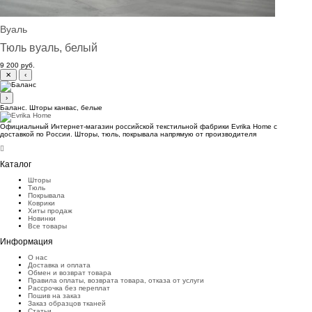
Вуаль
Тюль вуаль, белый
9 200 руб.
✕
‹
›
Баланс. Шторы канвас, белые
Официальный Интернет-магазин российской текстильной фабрики Evrika Home c
доставкой по России. Шторы, тюль, покрывала напрямую от производителя
Каталог
Шторы
Тюль
Покрывала
Коврики
Хиты продаж
Новинки
Все товары
Информация
О нас
Доставка и оплата
Обмен и возврат товара
Правила оплаты, возврата товара, отказа от услуги
Рассрочка без переплат
Пошив на заказ
Заказ образцов тканей
Статьи