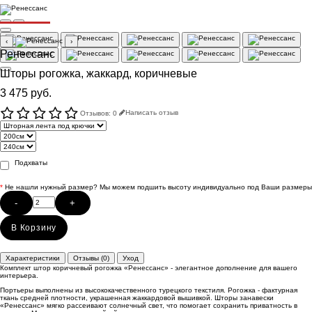
РАСПРОДАЖА
‹
›
Ренессанс
Шторы рогожка, жаккард, коричневые
3 475 руб.
Отзывов: 0
Написать отзыв
Подхваты
*
Не нашли нужный размер? Мы можем подшить высоту индивидуально под Ваши размеры
-
+
В Корзину
Характеристики
Отзывы (0)
Уход
Комплект штор коричневый рогожка «Ренессанс» - элегантное дополнение для вашего
интерьера.
Портьеры выполнены из высококачественного турецкого текстиля. Рогожка - фактурная
ткань средней плотности, украшенная жаккардовой вышивкой. Шторы занавески
«Ренессанс» мягко рассеивают солнечный свет, что помогает сохранить приватность в