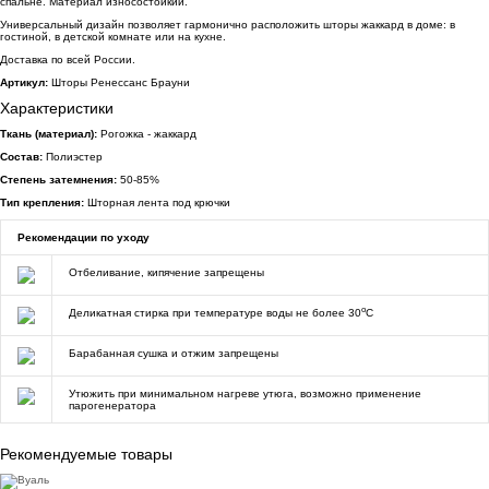
спальне. Материал износостойкий.
Универсальный дизайн позволяет гармонично расположить шторы жаккард в доме: в
гостиной, в детской комнате или на кухне.
Доставка по всей России.
Артикул:
Шторы Ренессанс Брауни
Характеристики
Ткань (материал):
Рогожка - жаккард
Состав:
Полиэстер
Степень затемнения:
50-85%
Тип крепления:
Шторная лента под крючки
Рекомендации по уходу
Отбеливание, кипячение запрещены
o
Деликатная стирка при температуре воды не более 30
C
Барабанная сушка и отжим запрещены
Утюжить при минимальном нагреве утюга, возможно применение
парогенератора
Рекомендуемые товары