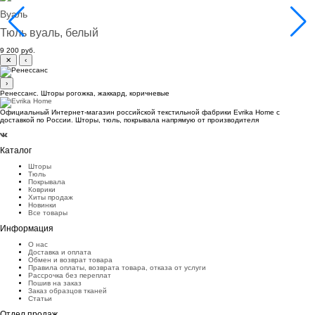
Вуаль
Тюль вуаль, белый
9 200 руб.
✕
‹
›
Ренессанс. Шторы рогожка, жаккард, коричневые
Официальный Интернет-магазин российской текстильной фабрики Evrika Home c
доставкой по России. Шторы, тюль, покрывала напрямую от производителя
Каталог
Шторы
Тюль
Покрывала
Коврики
Хиты продаж
Новинки
Все товары
Информация
О нас
Доставка и оплата
Обмен и возврат товара
Правила оплаты, возврата товара, отказа от услуги
Рассрочка без переплат
Пошив на заказ
Заказ образцов тканей
Статьи
Отдел продаж