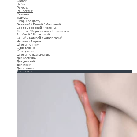
Орфей
Пабло
Рекорд
Ренессанс
Севилья
Триумф
Шторы по цвету
Бежевый / Белый / Молочный
Бордо / Розовый / Красный
Желтый / Коричневый / Оранжевый
Зелёный / Бирюзовый
Синий / Голубой / Фиолетовый
Черный / Серый
Шторы по типу
Однотонные
С рисунком
Шторы по назначению
Для гостиной
Для детской
Для кухни
Для спальни
Заголовок