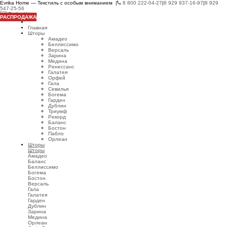
Evrika Home — Текстиль с особым вниманием |
8 800 222-04-27
|
8 929 937-16-97
|
8 929
547-25-56
РАСПРОДАЖА
Главная
Шторы
Амадео
Беллиссимо
Версаль
Зарина
Медина
Ренессанс
Галатея
Орфей
Гала
Севилья
Богема
Гарден
Дублин
Триумф
Рекорд
Баланс
Бостон
Пабло
Орлеан
Шторы
Шторы
Амадео
Баланс
Беллиссимо
Богема
Бостон
Версаль
Гала
Галатея
Гарден
Дублин
Зарина
Медина
Орлеан