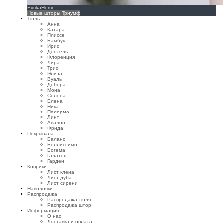
EvrikaHome
Новые шторы Триумф
Тюль
Анна
Катара
Плиссе
Бамбук
Ирис
Дентель
Флоренция
Лира
Трио
Элиза
Вуаль
Дебора
Мона
Селена
Елена
Ника
Палермо
Линт
Авалон
Фрида
Покрывала
Баланс
Беллиссимо
Богема
Галатея
Гарден
Коврики
Лист клена
Лист дуба
Лист сирени
Наволочки
Распродажа
Распродажа тюля
Распродажа штор
Информация
О нас
Доставка и оплата