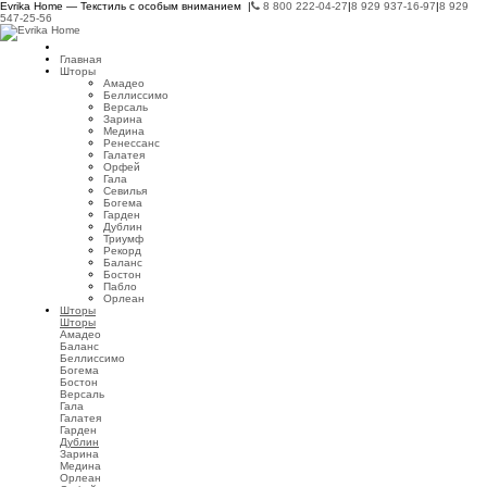
Evrika Home — Текстиль с особым вниманием |
8 800 222-04-27
|
8 929 937-16-97
|
8 929
547-25-56
Главная
Шторы
Амадео
Беллиссимо
Версаль
Зарина
Медина
Ренессанс
Галатея
Орфей
Гала
Севилья
Богема
Гарден
Дублин
Триумф
Рекорд
Баланс
Бостон
Пабло
Орлеан
Шторы
Шторы
Амадео
Баланс
Беллиссимо
Богема
Бостон
Версаль
Гала
Галатея
Гарден
Дублин
Зарина
Медина
Орлеан