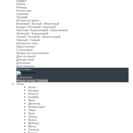
Орфей
Пабло
Рекорд
Ренессанс
Севилья
Триумф
Шторы по цвету
Бежевый / Белый / Молочный
Бордо / Розовый / Красный
Желтый / Коричневый / Оранжевый
Зелёный / Бирюзовый
Синий / Голубой / Фиолетовый
Черный / Серый
Шторы по типу
Однотонные
С рисунком
Шторы по назначению
Для гостиной
Для детской
Для кухни
Для спальни
Заголовок
EvrikaHome
Новые шторы Триумф
Тюль
Анна
Катара
Плиссе
Бамбук
Ирис
Дентель
Флоренция
Лира
Трио
Элиза
Вуаль
Дебора
Мона
Селена
Елена