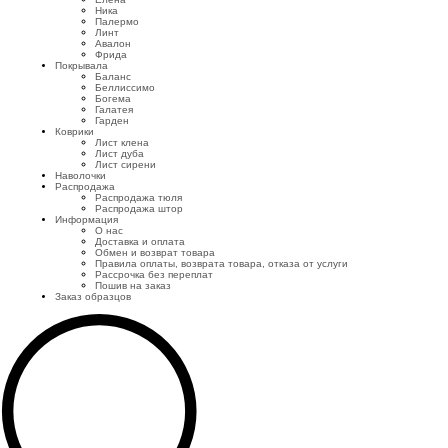
Ника
Палермо
Линт
Авалон
Фрида
Покрывала
Баланс
Беллиссимо
Богема
Галатея
Гарден
Коврики
Лист клена
Лист дуба
Лист сирени
Наволочки
Распродажа
Распродажа тюля
Распродажа штор
Информация
О нас
Доставка и оплата
Обмен и возврат товара
Правила оплаты, возврата товара, отказа от услуги
Рассрочка без переплат
Пошив на заказ
Заказ образцов