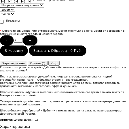
Отзывов: 0
Написать отзыв
Подхваты
*
Обратите внимание, что оттенок цвета может меняться в зависимости от освещения в
помещении и цветопередачи Вашего экрана!
-
+
В Корзину
Заказать Образец - 0 Руб.
Характеристики
Отзывы (0)
Уход
Комплект штор светло-серый «Дублин» обеспечивает максимальную степень комфорта в
спальне и гостиной.
Плотные шторы занавески двуслойные: лицевая сторона выполнена из гладкой
струящейся ткани - сатен. Обратная сторона - светозащитная.
Портьеры «Дублин» обеспечивают эффект блэкаут штор до 90%, помогая сохранить
приватность в комнате и воссоздать эффект день-ночь.
Шторы занавески «Дублин» выполнены из высококачественного премиального текстиля.
Материал износостойкий.
Универсальный дизайн позволяет гармонично расположить шторы в интерьере дома, на
кухне или в детской комнате .
Шторы блэкаут серебристый «Дублин» изготавливаются на заказ по вашим размерам.
Доставка по всей России.
Артикул:
Шторы Дублин 18
Характеристики