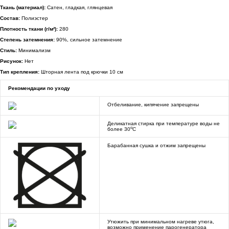
Ткань (материал):
Сатен, гладкая, глянцевая
Состав:
Полиэстер
Плотность ткани (г/м²):
280
Степень затемнения:
90%, сильное затемнение
Стиль:
Минимализм
Рисунок:
Нет
Тип крепления:
Шторная лента под крючки 10 см
Рекомендации по уходу
Отбеливание, кипячение запрещены
Деликатная стирка при температуре воды не
o
более 30
C
Барабанная сушка и отжим запрещены
Утюжить при минимальном нагреве утюга,
возможно применение парогенератора