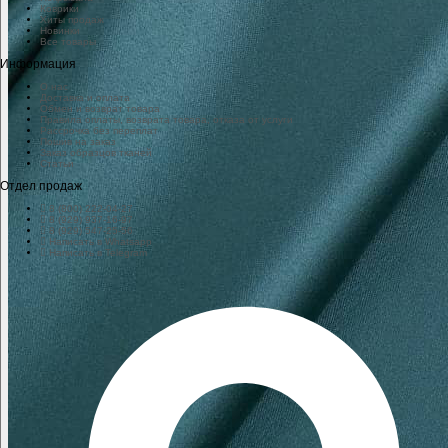
Коврики
Хиты продаж
Новинки
Все товары
Информация
О нас
Доставка и оплата
Обмен и возврат товара
Правила оплаты, возврата товара, отказа от услуги
Рассрочка без переплат
Пошив на заказ
Заказ образцов тканей
Статьи
Отдел продаж
8 (800) 222-04-27
8 (929) 937-16-97
8 (929) 547-25-56
Написать в Whatsapp
Написать в Telegram