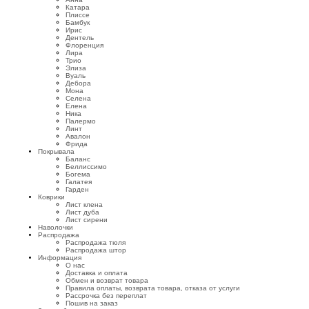
Катара
Плиссе
Бамбук
Ирис
Дентель
Флоренция
Лира
Трио
Элиза
Вуаль
Дебора
Мона
Селена
Елена
Ника
Палермо
Линт
Авалон
Фрида
Покрывала
Баланс
Беллиссимо
Богема
Галатея
Гарден
Коврики
Лист клена
Лист дуба
Лист сирени
Наволочки
Распродажа
Распродажа тюля
Распродажа штор
Информация
О нас
Доставка и оплата
Обмен и возврат товара
Правила оплаты, возврата товара, отказа от услуги
Рассрочка без переплат
Пошив на заказ