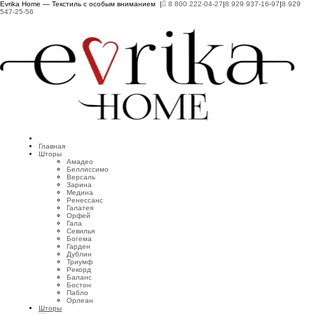
Evrika Home — Текстиль с особым вниманием |
8 800 222-04-27
|
8 929 937-16-97
|
8 929
547-25-56
Главная
Шторы
Амадео
Беллиссимо
Версаль
Зарина
Медина
Ренессанс
Галатея
Орфей
Гала
Севилья
Богема
Гарден
Дублин
Триумф
Рекорд
Баланс
Бостон
Пабло
Орлеан
Шторы