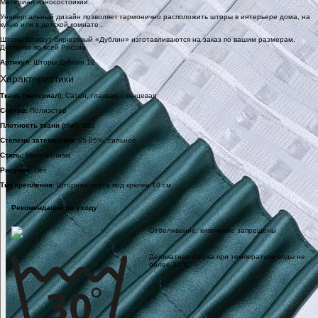
Материал износостойкий.
Универсальный дизайн позволяет гармонично расположить шторы в интерьере дома, на
кухне или в детской комнате .
Шторы блэкаут бирюзовый «Дублин» изготавливаются на заказ по вашим размерам.
Доставка по всей России.
Артикул:
Шторы Дублин 12
Характеристики
Ткань (материал):
Сатен, гладкая, глянцевая
Состав:
Полиэстер
Плотность ткани (г/м²):
280
Степень затемнения:
85-95%, сильное
Стиль:
Минимализм
Рисунок:
Нет
Тип крепления:
Шторная лента под крючки 10 см
Рекомендации по уходу
Отбеливание, кипячение запрещены
Деликатная стирка при температуре воды не
o
более 30
C