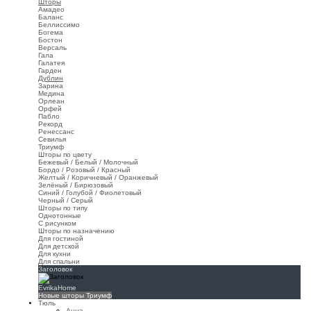
Шторы
Амадео
Баланс
Беллиссимо
Богема
Бостон
Версаль
Гала
Галатея
Гарден
Дублин
Зарина
Медина
Орлеан
Орфей
Пабло
Рекорд
Ренессанс
Севилья
Триумф
Шторы по цвету
Бежевый / Белый / Молочный
Бордо / Розовый / Красный
Желтый / Коричневый / Оранжевый
Зелёный / Бирюзовый
Синий / Голубой / Фиолетовый
Черный / Серый
Шторы по типу
Однотонные
С рисунком
Шторы по назначению
Для гостиной
Для детской
Для кухни
Для спальни
Заголовок
EvrikaHome
Новые шторы Триумф
Тюль
Анна