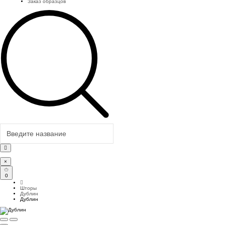
Заказ образцов
×
0
Шторы
Дублин
Дублин