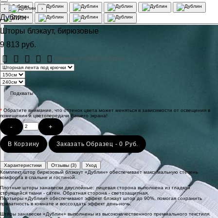
‹
›
Дублин
Шторы блэкаут, бирюзовые
9 813 руб.
Отзывов: 3
Написать отзыв
Подхваты
*
Обратите внимание, что оттенок цвета может меняться в зависимости от освещения в
помещении и цветопередачи Вашего экрана!
-
+
В Корзину
Заказать Образец - 0 Руб.
Характеристики
Отзывы (3)
Уход
Комплект штор бирюзовый блэкаут «Дублин» обеспечивает максимальную степень
комфорта в спальне и гостиной.
Плотные шторы занавески двуслойные: лицевая сторона выполнена из гладкой
струящейся ткани - сатен. Обратная сторона - светозащитная.
Портьеры «Дублин» обеспечивают эффект блэкаут штор до 90%, помогая сохранить
приватность в комнате и воссоздать эффект день-ночь.
Шторы занавески «Дублин» выполнены из высококачественного премиального текстиля.