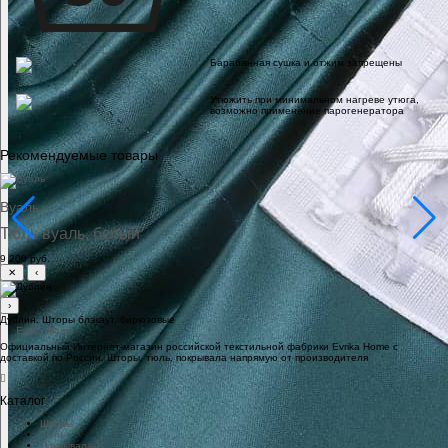
Барабанная сушка и отжим запрещены
Утюжить при минимальном нагреве утюга,
возможно применение парогенератора
Рекомендуемые товары
Вуаль
Тюль вуаль, белый
9 200 руб.
✕
‹
›
Дублин. Шторы блэкаут, бирюзовые
Официальный Интернет-магазин российской текстильной фабрики Evrika Home c
доставкой по России. Шторы, тюль, покрывала напрямую от производителя
Каталог
Шторы
Тюль
Покрывала