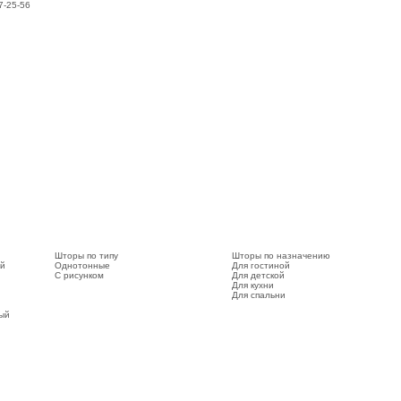
7-25-56
Шторы по типу
Шторы по назначению
ый
Однотонные
Для гостиной
С рисунком
Для детской
Для кухни
Для спальни
вый