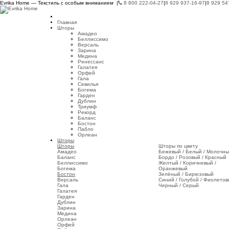
Evrika Home — Текстиль с особым вниманием |
8 800 222-04-27
|
8 929 937-16-97
|
8 929 54
Главная
Шторы
Амадео
Беллиссимо
Версаль
Зарина
Медина
Ренессанс
Галатея
Орфей
Гала
Севилья
Богема
Гарден
Дублин
Триумф
Рекорд
Баланс
Бостон
Пабло
Орлеан
Шторы
Шторы
Шторы по цвету
Амадео
Бежевый / Белый / Молочн
Баланс
Бордо / Розовый / Красный
Беллиссимо
Желтый / Коричневый /
Богема
Оранжевый
Бостон
Зелёный / Бирюзовый
Версаль
Синий / Голубой / Фиолето
Гала
Черный / Серый
Галатея
Гарден
Дублин
Зарина
Медина
Орлеан
Орфей