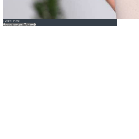
EvrikaHome
Новые шторы Триумф