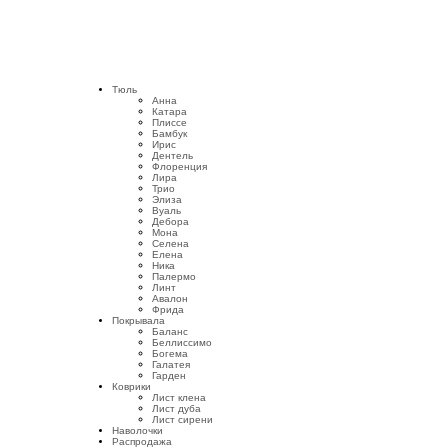
Тюль
Анна
Катара
Плиссе
Бамбук
Ирис
Дентель
Флоренция
Лира
Трио
Элиза
Вуаль
Дебора
Мона
Селена
Елена
Ника
Палермо
Линт
Авалон
Фрида
Покрывала
Баланс
Беллиссимо
Богема
Галатея
Гарден
Коврики
Лист клена
Лист дуба
Лист сирени
Наволочки
Распродажа