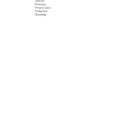
Пабло
Рекорд
Ренессанс
Севилья
Триумф