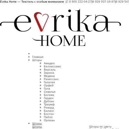
Evrika Home — Текстиль с особым вниманием |
8 800 222-04-27
|
8 929 937-16-97
|
8 929 54
Главная
Шторы
Амадео
Беллиссимо
Версаль
Зарина
Медина
Ренессанс
Галатея
Орфей
Гала
Севилья
Богема
Гарден
Дублин
Триумф
Рекорд
Баланс
Бостон
Пабло
Орлеан
Шторы
Шторы
Шторы по цвету