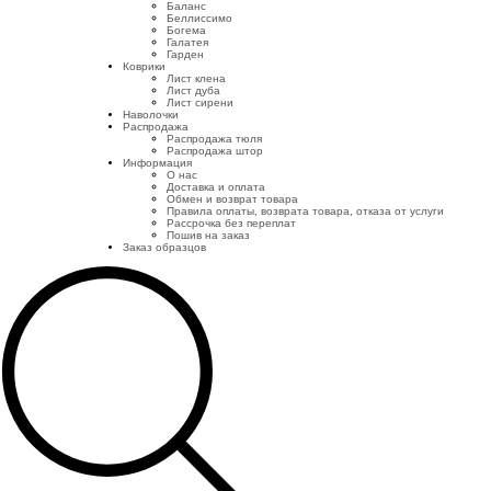
Баланс
Беллиссимо
Богема
Галатея
Гарден
Коврики
Лист клена
Лист дуба
Лист сирени
Наволочки
Распродажа
Распродажа тюля
Распродажа штор
Информация
О нас
Доставка и оплата
Обмен и возврат товара
Правила оплаты, возврата товара, отказа от услуги
Рассрочка без переплат
Пошив на заказ
Заказ образцов