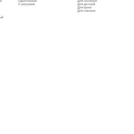
ый
Однотонные
Для гостиной
С рисунком
Для детской
Для кухни
Для спальни
вый