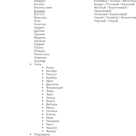
Амадео
Бежевый / Белый / Молочн
Баланс
Бордо / Розовый / Красный
Беллиссимо
Желтый / Коричневый /
Богема
Оранжевый
Бостон
Зелёный / Бирюзовый
Версаль
Синий / Голубой / Фиолето
Гала
Черный / Серый
Галатея
Гарден
Дублин
Зарина
Медина
Орлеан
Орфей
Пабло
Рекорд
Ренессанс
Севилья
Триумф
Тюль
Анна
Катара
Плиссе
Бамбук
Ирис
Дентель
Флоренция
Лира
Трио
Элиза
Вуаль
Дебора
Мона
Селена
Елена
Ника
Палермо
Линт
Авалон
Фрида
Покрывала