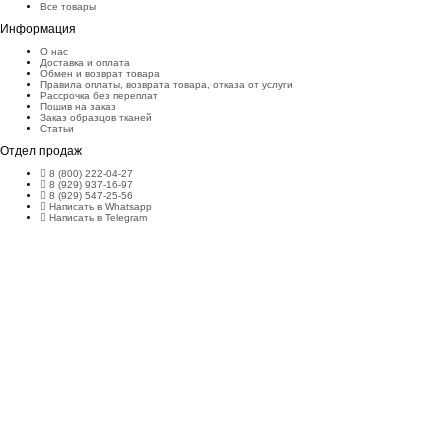
Все товары
Информация
О нас
Доставка и оплата
Обмен и возврат товара
Правила оплаты, возврата товара, отказа от услуги
Рассрочка без переплат
Пошив на заказ
Заказ образцов тканей
Статьи
Отдел продаж
8 (800) 222-04-27
8 (929) 937-16-97
8 (929) 547-25-56
Написать в Whatsapp
Написать в Telegram