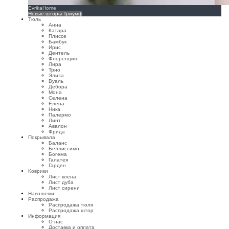
EvrikaHome
Новые шторы Триумф
Тюль
Анна
Катара
Плиссе
Бамбук
Ирис
Дентель
Флоренция
Лира
Трио
Элиза
Вуаль
Дебора
Мона
Селена
Елена
Ника
Палермо
Линт
Авалон
Фрида
Покрывала
Баланс
Беллиссимо
Богема
Галатея
Гарден
Коврики
Лист клена
Лист дуба
Лист сирени
Наволочки
Распродажа
Распродажа тюля
Распродажа штор
Информация
О нас
Доставка и оплата