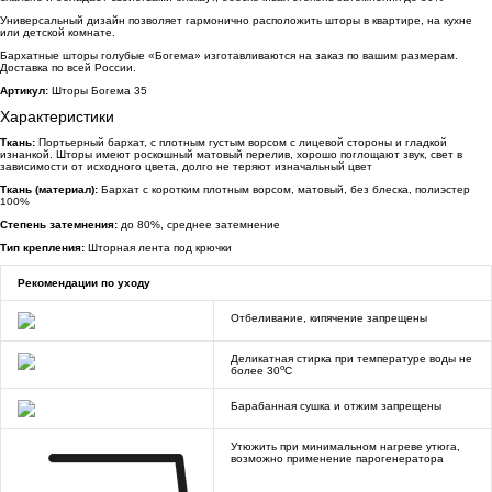
Универсальный дизайн позволяет гармонично расположить шторы в квартире, на кухне
или детской комнате.
Бархатные шторы голубые «Богема» изготавливаются на заказ по вашим размерам.
Доставка по всей России.
Артикул:
Шторы Богема 35
Характеристики
Ткань:
Портьерный бархат, с плотным густым ворсом с лицевой стороны и гладкой
изнанкой. Шторы имеют роскошный матовый перелив, хорошо поглощают звук, свет в
зависимости от исходного цвета, долго не теряют изначальный цвет
Ткань (материал):
Бархат с коротким плотным ворсом, матовый, без блеска, полиэстер
100%
Степень затемнения:
до 80%, среднее затемнение
Тип крепления:
Шторная лента под крючки
Рекомендации по уходу
Отбеливание, кипячение запрещены
Деликатная стирка при температуре воды не
o
более 30
C
Барабанная сушка и отжим запрещены
Утюжить при минимальном нагреве утюга,
возможно применение парогенератора