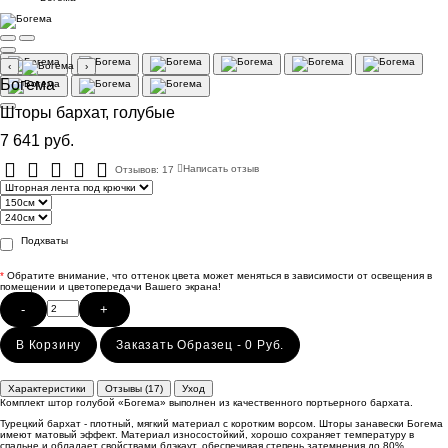
‹
›
Богема
Шторы бархат, голубые
7 641 руб.
Отзывов: 17
Написать отзыв
Подхваты
*
Обратите внимание, что оттенок цвета может меняться в зависимости от освещения в
помещении и цветопередачи Вашего экрана!
-
+
В Корзину
Заказать Образец - 0 Руб.
Характеристики
Отзывы (17)
Уход
Комплект штор голубой «Богема» выполнен из качественного портьерного бархата.
Турецкий бархат - плотный, мягкий материал с коротким ворсом. Шторы занавески Богема
имеют матовый эффект. Материал износостойкий, хорошо сохраняет температуру в
спальне и обладает свойствами блэкаут, обеспечивая степень затемнения до 80%