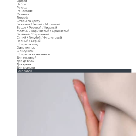
Орфей
Пабло
Рекорд
Ренессанс
Севилья
Триумф
Шторы по цвету
Бежевый / Белый / Молочный
Бордо / Розовый / Красный
Желтый / Коричневый / Оранжевый
Зелёный / Бирюзовый
Синий / Голубой / Фиолетовый
Черный / Серый
Шторы по типу
Однотонные
С рисунком
Шторы по назначению
Для гостиной
Для детской
Для кухни
Для спальни
Заголовок