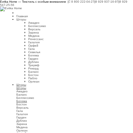
Evrika Home — Текстиль с особым вниманием |
8 800 222-04-27
|
8 929 937-16-97
|
8 929
547-25-56
Главная
Шторы
Амадео
Беллиссимо
Версаль
Зарина
Медина
Ренессанс
Галатея
Орфей
Гала
Севилья
Богема
Гарден
Дублин
Триумф
Рекорд
Баланс
Бостон
Пабло
Орлеан
Шторы
Шторы
Амадео
Баланс
Беллиссимо
Богема
Бостон
Версаль
Гала
Галатея
Гарден
Дублин
Зарина
Медина
Орлеан