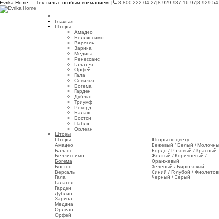
Evrika Home — Текстиль с особым вниманием |
8 800 222-04-27
|
8 929 937-16-97
|
8 929 54
Главная
Шторы
Амадео
Беллиссимо
Версаль
Зарина
Медина
Ренессанс
Галатея
Орфей
Гала
Севилья
Богема
Гарден
Дублин
Триумф
Рекорд
Баланс
Бостон
Пабло
Орлеан
Шторы
Шторы
Шторы по цвету
Амадео
Бежевый / Белый / Молочн
Баланс
Бордо / Розовый / Красный
Беллиссимо
Желтый / Коричневый /
Богема
Оранжевый
Бостон
Зелёный / Бирюзовый
Версаль
Синий / Голубой / Фиолето
Гала
Черный / Серый
Галатея
Гарден
Дублин
Зарина
Медина
Орлеан
Орфей