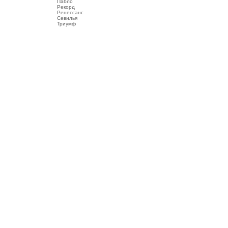
Пабло
Рекорд
Ренессанс
Севилья
Триумф