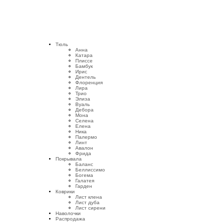
Тюль
Анна
Катара
Плиссе
Бамбук
Ирис
Дентель
Флоренция
Лира
Трио
Элиза
Вуаль
Дебора
Мона
Селена
Елена
Ника
Палермо
Линт
Авалон
Фрида
Покрывала
Баланс
Беллиссимо
Богема
Галатея
Гарден
Коврики
Лист клена
Лист дуба
Лист сирени
Наволочки
Распродажа