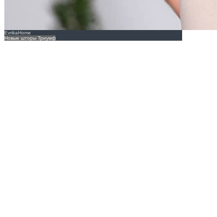
EvrikaHome
Новые шторы Триумф