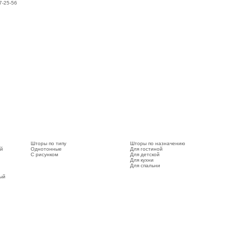
7-25-56
Шторы по типу
Шторы по назначению
ый
Однотонные
Для гостиной
С рисунком
Для детской
Для кухни
Для спальни
вый