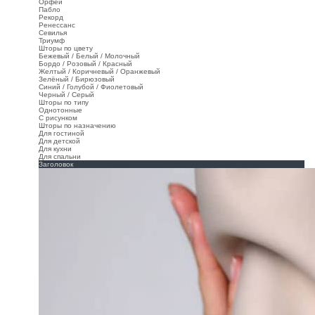
Орфей
Пабло
Рекорд
Ренессанс
Севилья
Триумф
Шторы по цвету
Бежевый / Белый / Молочный
Бордо / Розовый / Красный
Желтый / Коричневый / Оранжевый
Зелёный / Бирюзовый
Синий / Голубой / Фиолетовый
Черный / Серый
Шторы по типу
Однотонные
С рисунком
Шторы по назначению
Для гостиной
Для детской
Для кухни
Для спальни
Заголовок