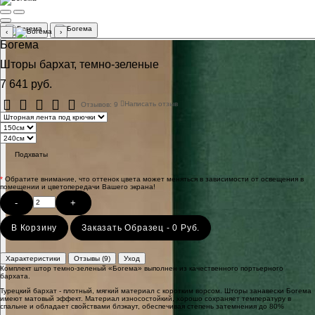
‹
›
Богема
Шторы бархат, темно-зеленые
7 641 руб.
Отзывов: 9
Написать отзыв
Подхваты
*
Обратите внимание, что оттенок цвета может меняться в зависимости от освещения в
помещении и цветопередачи Вашего экрана!
-
+
В Корзину
Заказать Образец - 0 Руб.
Характеристики
Отзывы (9)
Уход
Комплект штор темно-зеленый «Богема» выполнен из качественного портьерного
бархата.
Турецкий бархат - плотный, мягкий материал с коротким ворсом. Шторы занавески Богема
имеют матовый эффект. Материал износостойкий, хорошо сохраняет температуру в
спальне и обладает свойствами блэкаут, обеспечивая степень затемнения до 80%