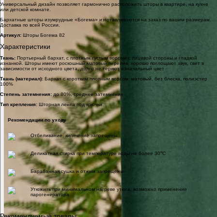
Универсальный дизайн позволяет гармонично расположить шторы в квартире, на кухне
или детской комнате.
Бархатные шторы изумрудные «Богема» изготавливаются на заказ по вашим размерам.
Доставка по всей России.
Артикул:
Шторы Богема 82
Характеристики
Ткань:
Портьерный бархат, с плотным густым ворсом с лицевой стороны и гладкой
изнанкой. Шторы имеют роскошный матовый перелив, хорошо поглощают звук, свет в
зависимости от исходного цвета, долго не теряют изначальный цвет
Ткань (материал):
Бархат с коротким плотным ворсом, матовый, без блеска, полиэстер
100%
Степень затемнения:
до 80%, среднее затемнение
Тип крепления:
Шторная лента под крючки
Рекомендации по уходу
Отбеливание, кипячение запрещены
o
Деликатная стирка при температуре воды не более 30
C
Барабанная сушка и отжим запрещены
Утюжить при минимальном нагреве утюга, возможно применение
парогенератора
Рекомендуемые товары