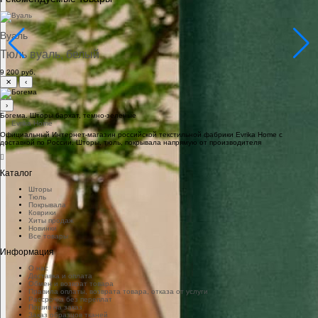
Вуаль
Тюль вуаль, белый
9 200 руб.
✕
‹
›
Богема. Шторы бархат, темно-зеленые
Официальный Интернет-магазин российской текстильной фабрики Evrika Home c
доставкой по России. Шторы, тюль, покрывала напрямую от производителя
Каталог
Шторы
Тюль
Покрывала
Коврики
Хиты продаж
Новинки
Все товары
Информация
О нас
Доставка и оплата
Обмен и возврат товара
Правила оплаты, возврата товара, отказа от услуги
Рассрочка без переплат
Пошив на заказ
Заказ образцов тканей