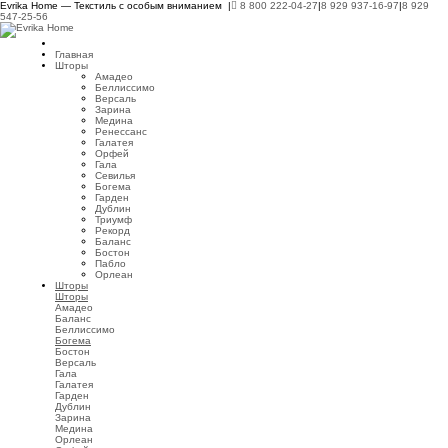
Evrika Home — Текстиль с особым вниманием |
8 800 222-04-27
|
8 929 937-16-97
|
8 929
547-25-56
Главная
Шторы
Амадео
Беллиссимо
Версаль
Зарина
Медина
Ренессанс
Галатея
Орфей
Гала
Севилья
Богема
Гарден
Дублин
Триумф
Рекорд
Баланс
Бостон
Пабло
Орлеан
Шторы
Шторы
Амадео
Баланс
Беллиссимо
Богема
Бостон
Версаль
Гала
Галатея
Гарден
Дублин
Зарина
Медина
Орлеан