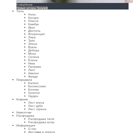
EvrikaHome
Новые шторы Триумф
Тюль
Анна
Катара
Плиссе
Бамбук
Ирис
Дентель
Флоренция
Лира
Трио
Элиза
Вуаль
Дебора
Мона
Селена
Елена
Ника
Палермо
Линт
Авалон
Фрида
Покрывала
Баланс
Беллиссимо
Богема
Галатея
Гарден
Коврики
Лист клена
Лист дуба
Лист сирени
Наволочки
Распродажа
Распродажа тюля
Распродажа штор
Информация
О нас
Доставка и оплата