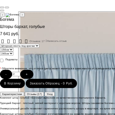
‹
›
Богема
Шторы бархат, голубые
7 641 руб.
Отзывов: 17
Написать отзыв
Подхваты
*
Обратите внимание, что оттенок цвета может меняться в зависимости от освещения в п
-
+
В Корзину
Заказать Образец - 0 Руб.
Характеристики
Отзывы (17)
Уход
Комплект штор голубой «Богема» выполнен из качественного портьерного бархата.
Турецкий бархат - плотный, мягкий материал с коротким ворсом. Шторы занавески Богема
Универсальный дизайн позволяет гармонично расположить шторы в квартире, на кухне или
Бархатные шторы голубые «Богема» изготавливаются на заказ по вашим размерам. Достав