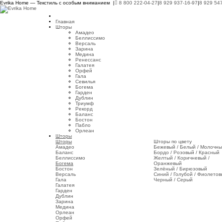
Evrika Home — Текстиль с особым вниманием |
8 800 222-04-27
|
8 929 937-16-97
|
8 929 54
Главная
Шторы
Амадео
Беллиссимо
Версаль
Зарина
Медина
Ренессанс
Галатея
Орфей
Гала
Севилья
Богема
Гарден
Дублин
Триумф
Рекорд
Баланс
Бостон
Пабло
Орлеан
Шторы
Шторы
Шторы по цвету
Амадео
Бежевый / Белый / Молочн
Баланс
Бордо / Розовый / Красный
Беллиссимо
Желтый / Коричневый /
Богема
Оранжевый
Бостон
Зелёный / Бирюзовый
Версаль
Синий / Голубой / Фиолето
Гала
Черный / Серый
Галатея
Гарден
Дублин
Зарина
Медина
Орлеан
Орфей