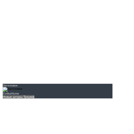
Заголовок
EvrikaHome
Новые шторы Триумф