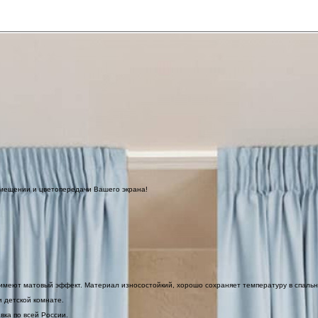
омещении и цветопередачи Вашего экрана!
 имеют матовый эффект. Материал износостойкий, хорошо сохраняет температуру в спальн
 детской комнате.
ка по всей России.