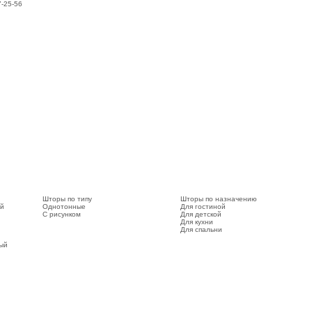
7-25-56
Шторы по типу
Шторы по назначению
ый
Однотонные
Для гостиной
С рисунком
Для детской
Для кухни
Для спальни
вый