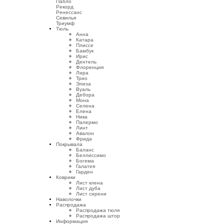
Пабло
Рекорд
Ренессанс
Севилья
Триумф
Тюль
Анна
Катара
Плиссе
Бамбук
Ирис
Дентель
Флоренция
Лира
Трио
Элиза
Вуаль
Дебора
Мона
Селена
Елена
Ника
Палермо
Линт
Авалон
Фрида
Покрывала
Баланс
Беллиссимо
Богема
Галатея
Гарден
Коврики
Лист клена
Лист дуба
Лист сирени
Наволочки
Распродажа
Распродажа тюля
Распродажа штор
Информация