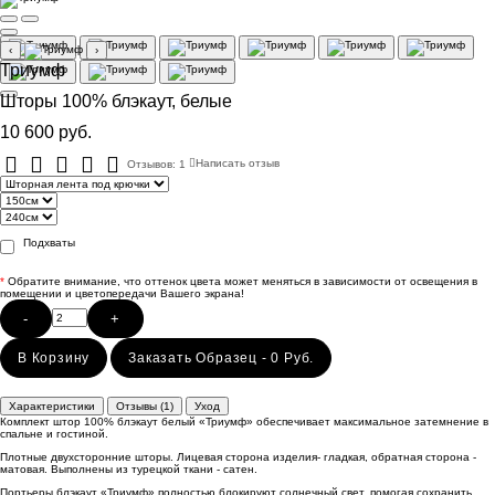
‹
›
Триумф
Шторы 100% блэкаут, белые
10 600 руб.
Отзывов: 1
Написать отзыв
Подхваты
*
Обратите внимание, что оттенок цвета может меняться в зависимости от освещения в
помещении и цветопередачи Вашего экрана!
-
+
В Корзину
Заказать Образец - 0 Руб.
Характеристики
Отзывы (1)
Уход
Комплект штор 100% блэкаут белый «Триумф» обеспечивает максимальное затемнение в
спальне и гостиной.
Плотные двухсторонние шторы. Лицевая сторона изделия- гладкая, обратная сторона -
матовая. Выполнены из турецкой ткани - сатен.
Портьеры блэкаут «Триумф» полностью блокируют солнечный свет, помогая сохранить