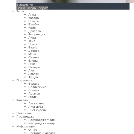
EvrikaHome
Новые шторы Триумф
Тюль
Анна
Катара
Плиссе
Бамбук
Ирис
Дентель
Флоренция
Лира
Трио
Элиза
Вуаль
Дебора
Мона
Селена
Елена
Ника
Палермо
Линт
Авалон
Фрида
Покрывала
Баланс
Беллиссимо
Богема
Галатея
Гарден
Коврики
Лист клена
Лист дуба
Лист сирени
Наволочки
Распродажа
Распродажа тюля
Распродажа штор
Информация
О нас
Доставка и оплата