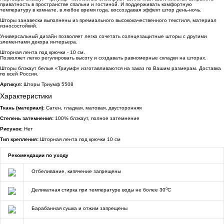
приватность в пространстве спальни и гостиной. И поддерживать комфортную
температуру в комнате, в любое время года, воссоздавая эффект штор день-ночь.
Шторы занавески выполнены из премиального высококачественного текстиля, материал
износостойкий.
Универсальный дизайн позволяет легко сочетать солнцезащитные шторы с другими
элементами декора интерьера.
Шторная лента под крючки - 10 см.
Позволяет легко регулировать высоту и создавать равномерные складки на шторах.
Шторы блэкаут белые «Триумф» изготавливаются на заказ по Вашим размерам. Доставка
по всей России.
Артикул:
Шторы Триумф 5508
Характеристики
Ткань (материал):
Сатен, гладкая, матовая, двусторонняя
Степень затемнения:
100% блэкаут, полное затемнение
Рисунок:
Нет
Тип крепления:
Шторная лента под крючки 10 см
Рекомендации по уходу
Отбеливание, кипячение запрещены
o
Деликатная стирка при температуре воды не более 30
C
Барабанная сушка и отжим запрещены