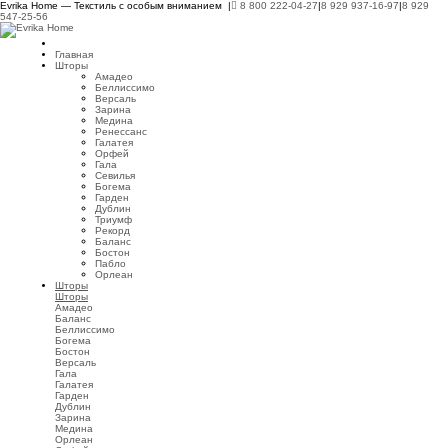
Evrika Home — Текстиль с особым вниманием |
8 800 222-04-27
|
8 929 937-16-97
|
8 929
547-25-56
Главная
Шторы
Амадео
Беллиссимо
Версаль
Зарина
Медина
Ренессанс
Галатея
Орфей
Гала
Севилья
Богема
Гарден
Дублин
Триумф
Рекорд
Баланс
Бостон
Пабло
Орлеан
Шторы
Шторы
Амадео
Баланс
Беллиссимо
Богема
Бостон
Версаль
Гала
Галатея
Гарден
Дублин
Зарина
Медина
Орлеан