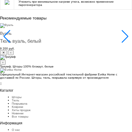
Утюжить при минимальном нагреве утюга, возможно применение
парогенератора
Рекомендуемые товары
Вуаль
Тюль вуаль, белый
9 200 руб.
✕
‹
›
Триумф. Шторы 100% блэкаут, белые
Официальный Интернет-магазин российской текстильной фабрики Evrika Home c
доставкой по России. Шторы, тюль, покрывала напрямую от производителя
Каталог
Шторы
Тюль
Покрывала
Коврики
Хиты продаж
Новинки
Все товары
Информация
О нас