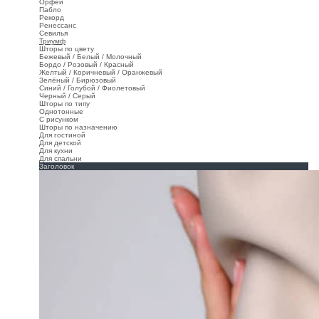
Орфей
Пабло
Рекорд
Ренессанс
Севилья
Триумф
Шторы по цвету
Бежевый / Белый / Молочный
Бордо / Розовый / Красный
Желтый / Коричневый / Оранжевый
Зелёный / Бирюзовый
Синий / Голубой / Фиолетовый
Черный / Серый
Шторы по типу
Однотонные
С рисунком
Шторы по назначению
Для гостиной
Для детской
Для кухни
Для спальни
Заголовок