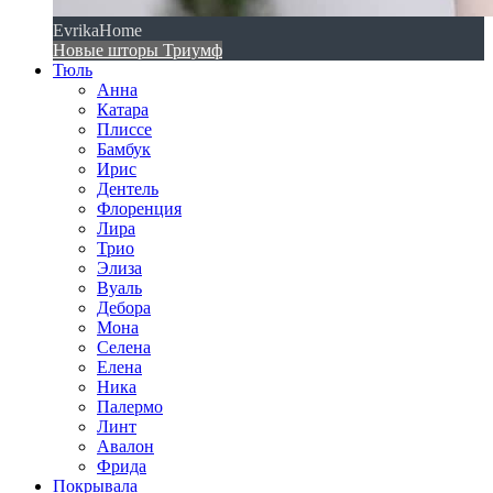
EvrikaHome
Новые шторы Триумф
Тюль
Анна
Катара
Плиссе
Бамбук
Ирис
Дентель
Флоренция
Лира
Трио
Элиза
Вуаль
Дебора
Мона
Селена
Елена
Ника
Палермо
Линт
Авалон
Фрида
Покрывала