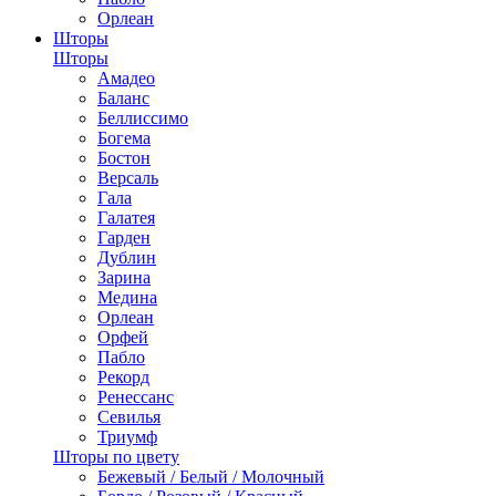
Орлеан
Шторы
Шторы
Амадео
Баланс
Беллиссимо
Богема
Бостон
Версаль
Гала
Галатея
Гарден
Дублин
Зарина
Медина
Орлеан
Орфей
Пабло
Рекорд
Ренессанс
Севилья
Триумф
Шторы по цвету
Бежевый / Белый / Молочный