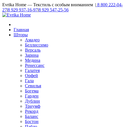
Evrika Home — Текстиль с особым вниманием |
8 800 222-04-
27
|
8 929 937-16-97
|
8 929 547-25-56
Главная
Шторы
Амадео
Беллиссимо
Версаль
Зарина
Медина
Ренессанс
Галатея
Орфей
Гала
Севилья
Богема
Гарден
Дублин
Триумф
Рекорд
Баланс
Бостон
Пабло