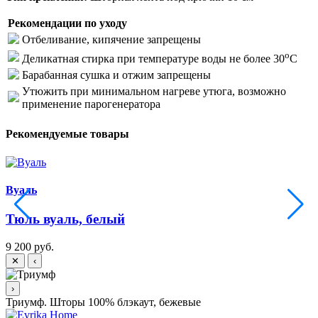
Рекомендации по уходу
Отбеливание, кипячение запрещены
o
Деликатная стирка при температуре воды не более 30
C
Барабанная сушка и отжим запрещены
Утюжить при минимальном нагреве утюга, возможно
применение парогенератора
Рекомендуемые товары
Вуаль
Тюль вуаль, белый
9 200 руб.
9
✕
‹
›
Триумф. Шторы 100% блэкаут, бежевые