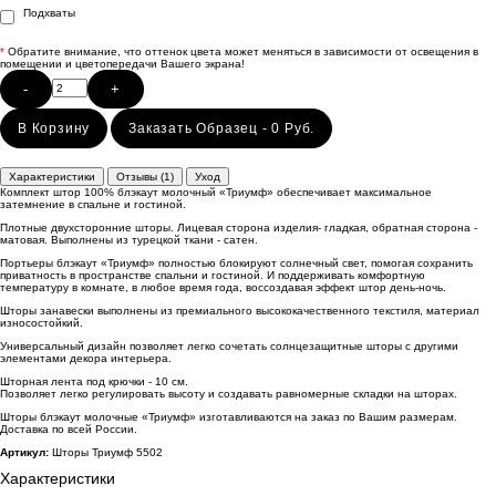
Подхваты
*
Обратите внимание, что оттенок цвета может меняться в зависимости от освещения в
помещении и цветопередачи Вашего экрана!
-
+
В Корзину
Заказать Образец - 0 Руб.
Характеристики
Отзывы (1)
Уход
Комплект штор 100% блэкаут молочный «Триумф» обеспечивает максимальное
затемнение в спальне и гостиной.
Плотные двухсторонние шторы. Лицевая сторона изделия- гладкая, обратная сторона -
матовая. Выполнены из турецкой ткани - сатен.
Портьеры блэкаут «Триумф» полностью блокируют солнечный свет, помогая сохранить
приватность в пространстве спальни и гостиной. И поддерживать комфортную
температуру в комнате, в любое время года, воссоздавая эффект штор день-ночь.
Шторы занавески выполнены из премиального высококачественного текстиля, материал
износостойкий.
Универсальный дизайн позволяет легко сочетать солнцезащитные шторы с другими
элементами декора интерьера.
Шторная лента под крючки - 10 см.
Позволяет легко регулировать высоту и создавать равномерные складки на шторах.
Шторы блэкаут молочные «Триумф» изготавливаются на заказ по Вашим размерам.
Доставка по всей России.
Артикул:
Шторы Триумф 5502
Характеристики