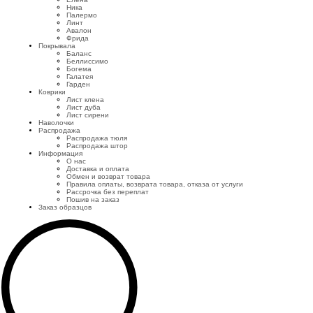
Ника
Палермо
Линт
Авалон
Фрида
Покрывала
Баланс
Беллиссимо
Богема
Галатея
Гарден
Коврики
Лист клена
Лист дуба
Лист сирени
Наволочки
Распродажа
Распродажа тюля
Распродажа штор
Информация
О нас
Доставка и оплата
Обмен и возврат товара
Правила оплаты, возврата товара, отказа от услуги
Рассрочка без переплат
Пошив на заказ
Заказ образцов