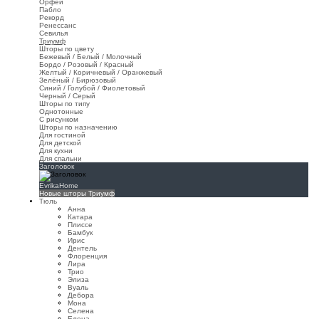
Орфей
Пабло
Рекорд
Ренессанс
Севилья
Триумф
Шторы по цвету
Бежевый / Белый / Молочный
Бордо / Розовый / Красный
Желтый / Коричневый / Оранжевый
Зелёный / Бирюзовый
Синий / Голубой / Фиолетовый
Черный / Серый
Шторы по типу
Однотонные
С рисунком
Шторы по назначению
Для гостиной
Для детской
Для кухни
Для спальни
Заголовок
EvrikaHome
Новые шторы Триумф
Тюль
Анна
Катара
Плиссе
Бамбук
Ирис
Дентель
Флоренция
Лира
Трио
Элиза
Вуаль
Дебора
Мона
Селена
Елена