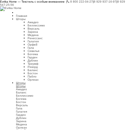
Evrika Home — Текстиль с особым вниманием |
8 800 222-04-27
|
8 929 937-16-97
|
8 929
547-25-56
Главная
Шторы
Амадео
Беллиссимо
Версаль
Зарина
Медина
Ренессанс
Галатея
Орфей
Гала
Севилья
Богема
Гарден
Дублин
Триумф
Рекорд
Баланс
Бостон
Пабло
Орлеан
Шторы
Шторы
Амадео
Баланс
Беллиссимо
Богема
Бостон
Версаль
Гала
Галатея
Гарден
Дублин
Зарина
Медина
Орлеан