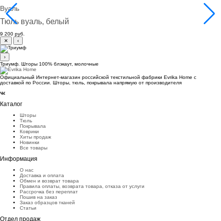
Вуаль
Тюль вуаль, белый
9 200 руб.
✕
‹
›
Триумф. Шторы 100% блэкаут, молочные
Официальный Интернет-магазин российской текстильной фабрики Evrika Home c
доставкой по России. Шторы, тюль, покрывала напрямую от производителя
Каталог
Шторы
Тюль
Покрывала
Коврики
Хиты продаж
Новинки
Все товары
Информация
О нас
Доставка и оплата
Обмен и возврат товара
Правила оплаты, возврата товара, отказа от услуги
Рассрочка без переплат
Пошив на заказ
Заказ образцов тканей
Статьи
Отдел продаж