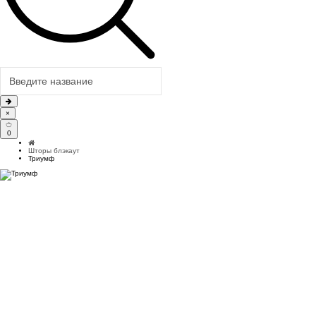
×
0
Шторы блэкаут
Триумф