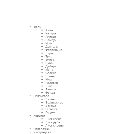
Тюль
Анна
Катара
Плиссе
Бамбук
Ирис
Дентель
Флоренция
Лира
Трио
Элиза
Вуаль
Дебора
Мона
Селена
Елена
Ника
Палермо
Линт
Авалон
Фрида
Покрывала
Баланс
Беллиссимо
Богема
Галатея
Гарден
Коврики
Лист клена
Лист дуба
Лист сирени
Наволочки
Распродажа