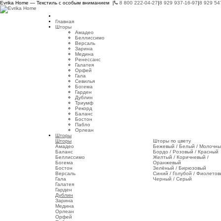
Evrika Home — Текстиль с особым вниманием |
8 800 222-04-27
|
8 929 937-16-97
|
8 929 54
Главная
Шторы
Амадео
Беллиссимо
Версаль
Зарина
Медина
Ренессанс
Галатея
Орфей
Гала
Севилья
Богема
Гарден
Дублин
Триумф
Рекорд
Баланс
Бостон
Пабло
Орлеан
Шторы
Шторы
Шторы по цвету
Амадео
Бежевый / Белый / Молочн
Баланс
Бордо / Розовый / Красный
Беллиссимо
Желтый / Коричневый /
Богема
Оранжевый
Бостон
Зелёный / Бирюзовый
Версаль
Синий / Голубой / Фиолето
Гала
Черный / Серый
Галатея
Гарден
Дублин
Зарина
Медина
Орлеан
Орфей