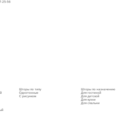
7-25-56
Шторы по типу
Шторы по назначению
ый
Однотонные
Для гостиной
С рисунком
Для детской
Для кухни
Для спальни
вый