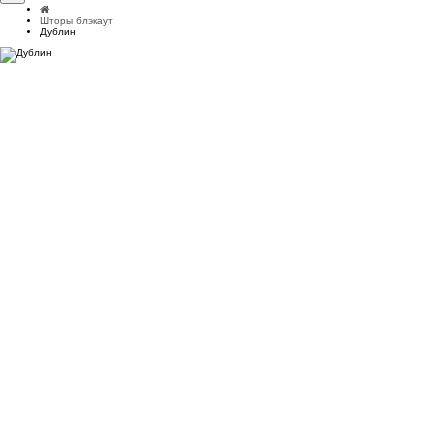
Шторы блэкаут
Дублин