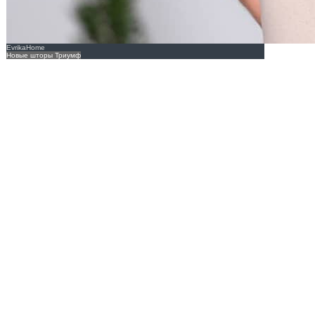
EvrikaHome
Новые шторы Триумф