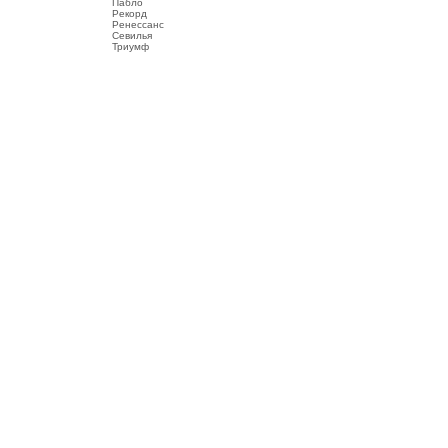
Пабло
Рекорд
Ренессанс
Севилья
Триумф