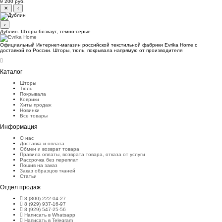
9 200 руб.
✕
‹
›
Дублин. Шторы блэкаут, темно-серые
Официальный Интернет-магазин российской текстильной фабрики Evrika Home c
доставкой по России. Шторы, тюль, покрывала напрямую от производителя
Каталог
Шторы
Тюль
Покрывала
Коврики
Хиты продаж
Новинки
Все товары
Информация
О нас
Доставка и оплата
Обмен и возврат товара
Правила оплаты, возврата товара, отказа от услуги
Рассрочка без переплат
Пошив на заказ
Заказ образцов тканей
Статьи
Отдел продаж
8 (800) 222-04-27
8 (929) 937-16-97
8 (929) 547-25-56
Написать в Whatsapp
Написать в Telegram