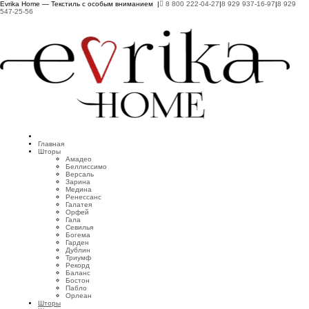
Evrika Home — Текстиль с особым вниманием |
8 800 222-04-27
|
8 929 937-16-97
|
8 929
547-25-56
Главная
Шторы
Амадео
Беллиссимо
Версаль
Зарина
Медина
Ренессанс
Галатея
Орфей
Гала
Севилья
Богема
Гарден
Дублин
Триумф
Рекорд
Баланс
Бостон
Пабло
Орлеан
Шторы