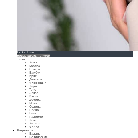
EvrikaHome
Новые шторы Триумф
Тюль
Анна
Катара
Плиссе
Бамбук
Ирис
Дентель
Флоренция
Лира
Трио
Элиза
Вуаль
Дебора
Мона
Селена
Елена
Ника
Палермо
Линт
Авалон
Фрида
Покрывала
Баланс
Беллиссимо