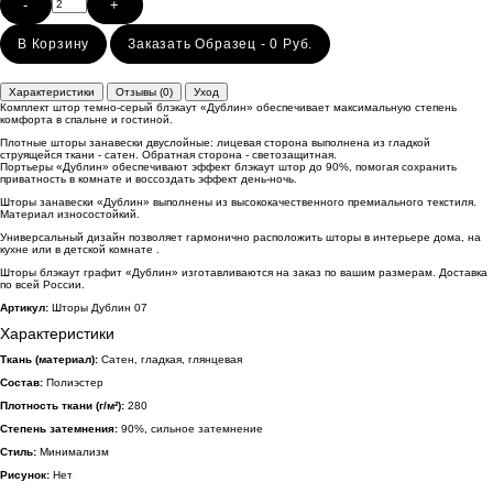
-
+
В Корзину
Заказать Образец - 0 Руб.
Характеристики
Отзывы (0)
Уход
Комплект штор темно-серый блэкаут «Дублин» обеспечивает максимальную степень
комфорта в спальне и гостиной.
Плотные шторы занавески двуслойные: лицевая сторона выполнена из гладкой
струящейся ткани - сатен. Обратная сторона - светозащитная.
Портьеры «Дублин» обеспечивают эффект блэкаут штор до 90%, помогая сохранить
приватность в комнате и воссоздать эффект день-ночь.
Шторы занавески «Дублин» выполнены из высококачественного премиального текстиля.
Материал износостойкий.
Универсальный дизайн позволяет гармонично расположить шторы в интерьере дома, на
кухне или в детской комнате .
Шторы блэкаут графит «Дублин» изготавливаются на заказ по вашим размерам. Доставка
по всей России.
Артикул:
Шторы Дублин 07
Характеристики
Ткань (материал):
Сатен, гладкая, глянцевая
Состав:
Полиэстер
Плотность ткани (г/м²):
280
Степень затемнения:
90%, сильное затемнение
Стиль:
Минимализм
Рисунок:
Нет