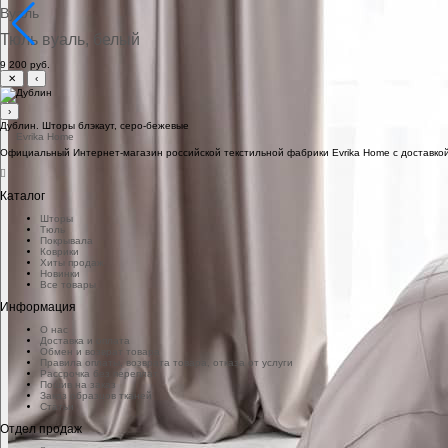
Вуаль
Тюль вуаль, белый
9 200 руб.
✕
‹
›
Дублин. Шторы блэкаут, серо-бежевые
Официальный Интернет-магазин российской текстильной фабрики Evrika Home c доставкой
Каталог
Шторы
Тюль
Покрывала
Коврики
Хиты продаж
Новинки
Все товары
Информация
О нас
Доставка и оплата
Обмен и возврат товара
Правила оплаты, возврата товара, отказа от услуги
Рассрочка без переплат
Пошив на заказ
Заказ образцов тканей
Статьи
Отдел продаж