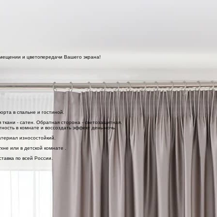
омещении и цветопередачи Вашего экрана!
рта в спальне и гостиной.
ткани - сатен. Обратная сторона - светозащитная.
ость в комнате и воссоздать эффект день-ночь.
атериал износостойкий.
не или в детской комнате .
тавка по всей России.