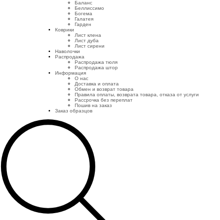
Баланс
Беллиссимо
Богема
Галатея
Гарден
Коврики
Лист клена
Лист дуба
Лист сирени
Наволочки
Распродажа
Распродажа тюля
Распродажа штор
Информация
О нас
Доставка и оплата
Обмен и возврат товара
Правила оплаты, возврата товара, отказа от услуги
Рассрочка без переплат
Пошив на заказ
Заказ образцов