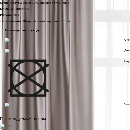
Степень затемнения:
90%, сильное затемнение
Стиль:
Минимализм
Рисунок:
Нет
Тип крепления:
Шторная лента под крючки 10 см
Рекомендации по уходу
Отб
Дел
Бар
Утю
Рекомендуемые товары