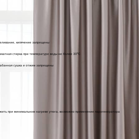
еливание, кипячение запрещены
o
икатная стирка при температуре воды не более 30
C
абанная сушка и отжим запрещены
жить при минимальном нагреве утюга, возможно применение парогенератора