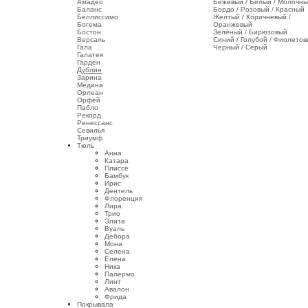
Амадео
Бежевый / Белый / Молочн
Баланс
Бордо / Розовый / Красный
Беллиссимо
Желтый / Коричневый /
Богема
Оранжевый
Бостон
Зелёный / Бирюзовый
Версаль
Синий / Голубой / Фиолето
Гала
Черный / Серый
Галатея
Гарден
Дублин
Зарина
Медина
Орлеан
Орфей
Пабло
Рекорд
Ренессанс
Севилья
Триумф
Тюль
Анна
Катара
Плиссе
Бамбук
Ирис
Дентель
Флоренция
Лира
Трио
Элиза
Вуаль
Дебора
Мона
Селена
Елена
Ника
Палермо
Линт
Авалон
Фрида
Покрывала