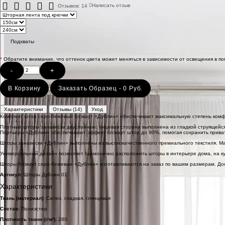
Отзывов: 14
Написать отзыв
Подхваты
*
Обратите внимание, что оттенок цвета может меняться в зависимости от освещения в п
-
+
В Корзину
Заказать Образец - 0 Руб.
Характеристики
Отзывы (14)
Уход
Комплект штор серо-бежевый блэкаут «Дублин» обеспечивает максимальную степень комфо
Плотные шторы занавески двуслойные: лицевая сторона выполнена из гладкой струящейся 
Портьеры «Дублин» обеспечивают эффект блэкаут штор до 90%, помогая сохранить приватн
Шторы занавески «Дублин» выполнены из высококачественного премиального текстиля. М
Универсальный дизайн позволяет гармонично расположить шторы в интерьере дома, на кух
Шторы блэкаут серо-бежевые «Дублин» изготавливаются на заказ по вашим размерам. Дос
Артикул:
Шторы Дублин 01
Характеристики
Ткань (материал):
Сатен, гладкая, глянцевая
Состав:
Полиэстер
Плотность ткани (г/м²):
280