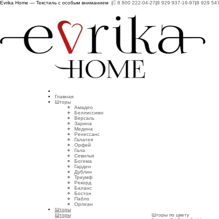
Evrika Home — Текстиль с особым вниманием |
8 800 222-04-27
|
8 929 937-16-97
|
8 929 54
Главная
Шторы
Амадео
Беллиссимо
Версаль
Зарина
Медина
Ренессанс
Галатея
Орфей
Гала
Севилья
Богема
Гарден
Дублин
Триумф
Рекорд
Баланс
Бостон
Пабло
Орлеан
Шторы
Шторы
Шторы по цвету