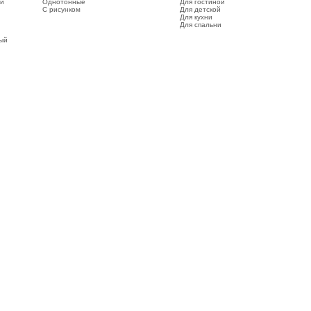
ый
Однотонные
Для гостиной
С рисунком
Для детской
Для кухни
Для спальни
вый