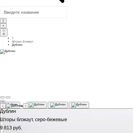
×
0
Шторы блэкаут
Дублин
‹
›
Дублин
Шторы блэкаут, серо-бежевые
9 813 руб.