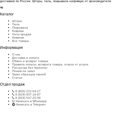
доставкой по России. Шторы, тюль, покрывала напрямую от производителя
Каталог
Шторы
Тюль
Покрывала
Коврики
Хиты продаж
Новинки
Все товары
Информация
О нас
Доставка и оплата
Обмен и возврат товара
Правила оплаты, возврата товара, отказа от услуги
Рассрочка без переплат
Пошив на заказ
Заказ образцов тканей
Статьи
Отдел продаж
8 (800) 222-04-27
8 (929) 937-16-97
8 (929) 547-25-56
Написать в Whatsapp
Написать в Telegram