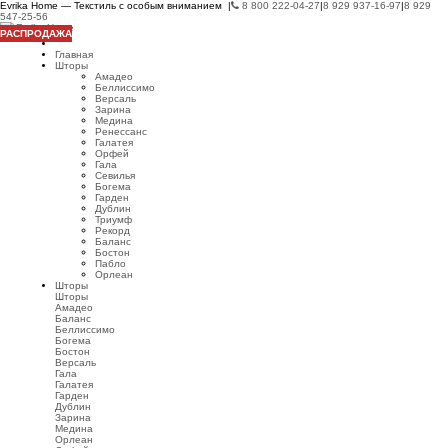
Evrika Home — Текстиль с особым вниманием |
8 800 222-04-27
|
8 929 937-16-97
|
8 929
547-25-56
РАСПРОДАЖА
Главная
Шторы
Амадео
Беллиссимо
Версаль
Зарина
Медина
Ренессанс
Галатея
Орфей
Гала
Севилья
Богема
Гарден
Дублин
Триумф
Рекорд
Баланс
Бостон
Пабло
Орлеан
Шторы
Шторы
Амадео
Баланс
Беллиссимо
Богема
Бостон
Версаль
Гала
Галатея
Гарден
Дублин
Зарина
Медина
Орлеан