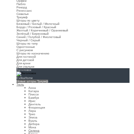
Орфей
Пабло
Рекорд
Ренессанс
Севилья
Триумф
Шторы по цвету
Бежевый / Белый / Молочный
Бордо / Розовый / Красный
Желтый / Коричневый / Оранжевый
Зелёный / Бирюзовый
Синий / Голубой / Фиолетовый
Черный / Серый
Шторы по типу
Однотонные
С рисунком
Шторы по назначению
Для гостиной
Для детской
Для кухни
Для спальни
Заголовок
EvrikaHome
Новые шторы Триумф
Тюль
Анна
Катара
Плиссе
Бамбук
Ирис
Дентель
Флоренция
Лира
Трио
Элиза
Вуаль
Дебора
Мона
Селена
Елена