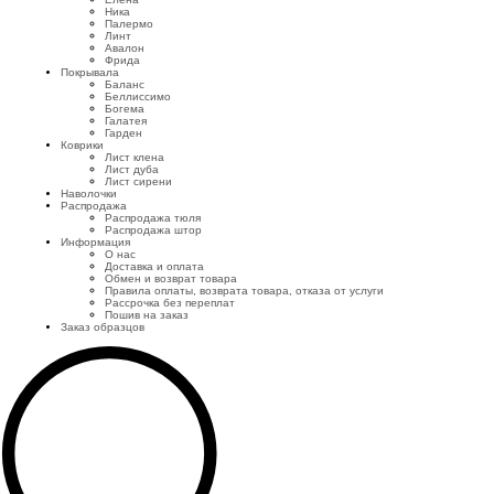
Ника
Палермо
Линт
Авалон
Фрида
Покрывала
Баланс
Беллиссимо
Богема
Галатея
Гарден
Коврики
Лист клена
Лист дуба
Лист сирени
Наволочки
Распродажа
Распродажа тюля
Распродажа штор
Информация
О нас
Доставка и оплата
Обмен и возврат товара
Правила оплаты, возврата товара, отказа от услуги
Рассрочка без переплат
Пошив на заказ
Заказ образцов