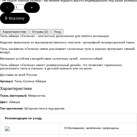
*
Не нашли нужный размер? Мы можем подшить высоту индивидуально под Ваши размеры
-
+
В Корзину
Характеристики
Отзывы (2)
Уход
Тюль айвори «Селена» - элегантное дополнение для любого интерьера.
Изделие выполнено из высококачественного текстиля - рельефной полупрозрачной ткани.
Тюль занавеска «Селена» мягко рассеивает солнечные лучи и хорошо пропускает свежий
воздух.
Материал устойчив к воздействию солнечных лучей , износостойкий.
Тюль айвори «Селена» имеет универсальный дизайн, что позволяет гармонично
расположить тюль в спальне, в детской комнате или на кухне.
Доставка по всей России.
Артикул:
Тюль Селена Айвори
Характеристики
Ткань (материал):
Микросетка
Цвет:
Айвори
Тип крепления:
Шторная лента под крючки
Рекомендации по уходу
Отбеливание, кипячение запрещены