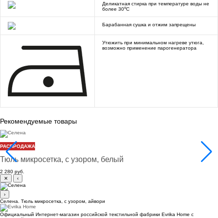
Деликатная стирка при температуре воды не
o
более 30
C
Барабанная сушка и отжим запрещены
Утюжить при минимальном нагреве утюга,
возможно применение парогенератора
Рекомендуемые товары
Селена
РАСПРОДАЖА
Тюль микросетка, с узором, белый
2 280 руб.
✕
‹
›
Селена. Тюль микросетка, с узором, айвори
Официальный Интернет-магазин российской текстильной фабрики Evrika Home c