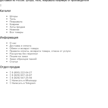
доставкой по России. Шторы, тюль, покрывала напрямую от производителя
Каталог
Шторы
Тюль
Покрывала
Коврики
Хиты продаж
Новинки
Все товары
Информация
О нас
Доставка и оплата
Обмен и возврат товара
Правила оплаты, возврата товара, отказа от услуги
Рассрочка без переплат
Пошив на заказ
Заказ образцов тканей
Статьи
Отдел продаж
8 (800) 222-04-27
8 (929) 937-16-97
8 (929) 547-25-56
Написать в Whatsapp
Написать в Telegram