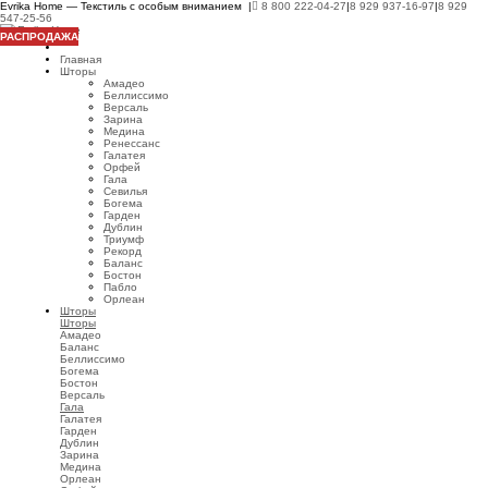
Evrika Home — Текстиль с особым вниманием |
8 800 222-04-27
|
8 929 937-16-97
|
8 929
547-25-56
РАСПРОДАЖА
Главная
Шторы
Амадео
Беллиссимо
Версаль
Зарина
Медина
Ренессанс
Галатея
Орфей
Гала
Севилья
Богема
Гарден
Дублин
Триумф
Рекорд
Баланс
Бостон
Пабло
Орлеан
Шторы
Шторы
Амадео
Баланс
Беллиссимо
Богема
Бостон
Версаль
Гала
Галатея
Гарден
Дублин
Зарина
Медина
Орлеан