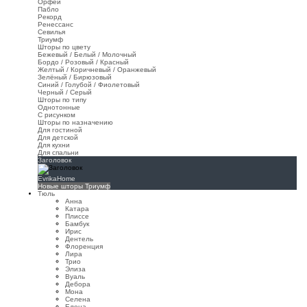
Орфей
Пабло
Рекорд
Ренессанс
Севилья
Триумф
Шторы по цвету
Бежевый / Белый / Молочный
Бордо / Розовый / Красный
Желтый / Коричневый / Оранжевый
Зелёный / Бирюзовый
Синий / Голубой / Фиолетовый
Черный / Серый
Шторы по типу
Однотонные
С рисунком
Шторы по назначению
Для гостиной
Для детской
Для кухни
Для спальни
Заголовок
EvrikaHome
Новые шторы Триумф
Тюль
Анна
Катара
Плиссе
Бамбук
Ирис
Дентель
Флоренция
Лира
Трио
Элиза
Вуаль
Дебора
Мона
Селена
Елена