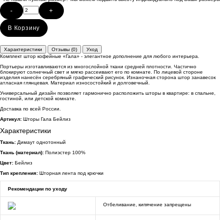
-
+
В Корзину
Характеристики
Отзывы (0)
Уход
Комплект штор кофейные «Гала» - элегантное дополнение для любого интерьера.
Портьеры изготавливаются из многослойной ткани средней плотности. Частично
блокируют солнечный свет и мягко рассеивают его по комнате. По лицевой стороне
изделия нанесён серебряный графический рисунок. Изнаночная сторона штор занавесок
атласная глянцевая. Материал износостойкий и долговечный.
Универсальный дизайн позволяет гармонично расположить шторы в квартире: в спальне,
гостиной, или детской комнате.
Доставка по всей России.
Артикул:
Шторы Гала Бейлиз
Характеристики
Ткань:
Димаут однотонный
Ткань (материал):
Полиэстер 100%
Цвет:
Бейлиз
Тип крепления:
Шторная лента под крючки
Рекомендации по уходу
Отбеливание, кипячение запрещены