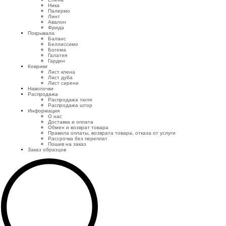
Ника
Палермо
Линт
Авалон
Фрида
Покрывала
Баланс
Беллиссимо
Богема
Галатея
Гарден
Коврики
Лист клена
Лист дуба
Лист сирени
Наволочки
Распродажа
Распродажа тюля
Распродажа штор
Информация
О нас
Доставка и оплата
Обмен и возврат товара
Правила оплаты, возврата товара, отказа от услуги
Рассрочка без переплат
Пошив на заказ
Заказ образцов