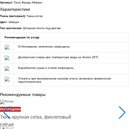
Артикул:
Тюль Фрида Айвори
Характеристики
Ткань (материал):
Ткань-сетка
Цвет:
Айвори
Тип крепления:
Шторная лента под крючки
Рекомендации по уходу
Отбеливание, кипячение запрещены
o
Деликатная стирка при температуре воды не более 30
C
Барабанная сушка и отжим запрещены
Утюжить при минимальном нагреве утюга, возможно применение
парогенератора
Рекомендуемые товары
Фрида
РАСПРОДАЖА
Тюль крупная сетка, фиолетовый
2 030 руб.
✕
‹