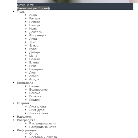
EvrikaHome
Новые шторы Триумф
Тюль
Анна
Катара
Плиссе
Бамбук
Ирис
Дентель
Флоренция
Лира
Трио
Элиза
Вуаль
Дебора
Мона
Селена
Елена
Ника
Палермо
Линт
Авалон
Фрида
Покрывала
Баланс
Беллиссимо
Богема
Галатея
Гарден
Коврики
Лист клена
Лист дуба
Лист сирени
Наволочки
Распродажа
Распродажа тюля
Распродажа штор
Информация
О нас
Доставка и оплата