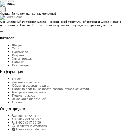
›
Фрида. Тюль крупная сетка, молочный
Официальный Интернет-магазин российской текстильной фабрики Evrika Home c
доставкой по России. Шторы, тюль, покрывала напрямую от производителя
Каталог
Шторы
Тюль
Покрывала
Коврики
Хиты продаж
Новинки
Все товары
Информация
О нас
Доставка и оплата
Обмен и возврат товара
Правила оплаты, возврата товара, отказа от услуги
Рассрочка без переплат
Пошив на заказ
Заказ образцов тканей
Статьи
Отдел продаж
8 (800) 222-04-27
8 (929) 937-16-97
8 (929) 547-25-56
Написать в Whatsapp
Написать в Telegram