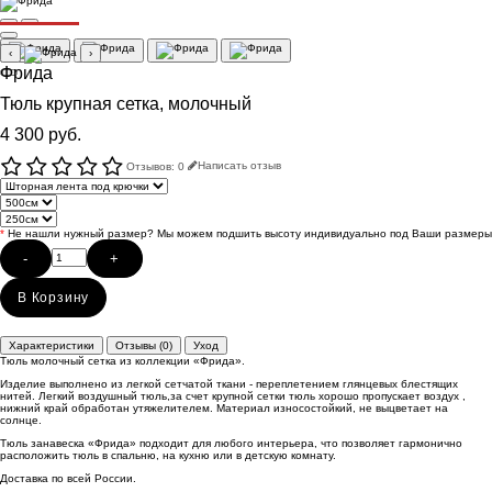
РАСПРОДАЖА
‹
›
Фрида
Тюль крупная сетка, молочный
4 300 руб.
Отзывов: 0
Написать отзыв
*
Не нашли нужный размер? Мы можем подшить высоту индивидуально под Ваши размеры
-
+
В Корзину
Характеристики
Отзывы (0)
Уход
Тюль молочный сетка из коллекции «Фрида».
Изделие выполнено из легкой сетчатой ткани - переплетением глянцевых блестящих
нитей. Легкий воздушный тюль,за счет крупной сетки тюль хорошо пропускает воздух ,
нижний край обработан утяжелителем. Материал износостойкий, не выцветает на
солнце.
Тюль занавеска «Фрида» подходит для любого интерьера, что позволяет гармонично
расположить тюль в спальню, на кухню или в детскую комнату.
Доставка по всей России.