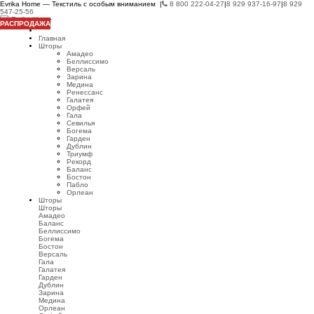
Evrika Home — Текстиль с особым вниманием |
8 800 222-04-27
|
8 929 937-16-97
|
8 929
547-25-56
РАСПРОДАЖА
Главная
Шторы
Амадео
Беллиссимо
Версаль
Зарина
Медина
Ренессанс
Галатея
Орфей
Гала
Севилья
Богема
Гарден
Дублин
Триумф
Рекорд
Баланс
Бостон
Пабло
Орлеан
Шторы
Шторы
Амадео
Баланс
Беллиссимо
Богема
Бостон
Версаль
Гала
Галатея
Гарден
Дублин
Зарина
Медина
Орлеан