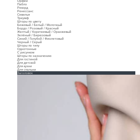
Орфей
Пабло
Рекорд
Ренессанс
Севилья
Триумф
Шторы по цвету
Бежевый / Белый / Молочный
Бордо / Розовый / Красный
Желтый / Коричневый / Оранжевый
Зелёный / Бирюзовый
Синий / Голубой / Фиолетовый
Черный / Серый
Шторы по типу
Однотонные
С рисунком
Шторы по назначению
Для гостиной
Для детской
Для кухни
Для спальни
Заголовок