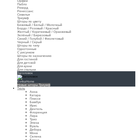
Орфей
Пабло
Рекорд
Ренессанс
Севилья
Триумф
Шторы по цвету
Бежевый / Белый / Молочный
Бордо / Розовый / Красный
Желтый / Коричневый / Оранжевый
Зелёный / Бирюзовый
Синий / Голубой / Фиолетовый
Черный / Серый
Шторы по типу
Однотонные
С рисунком
Шторы по назначению
Для гостиной
Для детской
Для кухни
Для спальни
Заголовок
EvrikaHome
Новые шторы Триумф
Тюль
Анна
Катара
Плиссе
Бамбук
Ирис
Дентель
Флоренция
Лира
Трио
Элиза
Вуаль
Дебора
Мона
Селена
Елена