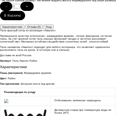
*
Не нашли нужный размер? Мы можем подшить высоту индивидуально под Ваши размеры
-
+
В Корзину
Характеристики
Отзывы (0)
Уход
Тюль красный сетка из коллекции «Авалон».
Премиальное качество исполнения - жаккардовое кружево - легкая, фактурная, сетчатая
ткань. За счет крупной сетки тюль хорошо пропускает воздух и частично рассеивает
солнечный свет. Материал устойчив к воздействию солнечных лучей , износостойкий.
Тюль занавеска «Авалон» подходит для любого интерьера, что позволяет гармонично
расположить тюль на кухню, в гостиную или в спальню.
Доставка по всей России.
Артикул:
Тюль Авалон Рубин
Характеристики
Ткань (материал):
Жаккардовое кружево
Цвет:
Рубин
Тип крепления:
Шторная лента под крючки
Рекомендации по уходу
Отбеливание, кипячение запрещены
Деликатная стирка при температуре воды не
o
более 30
C