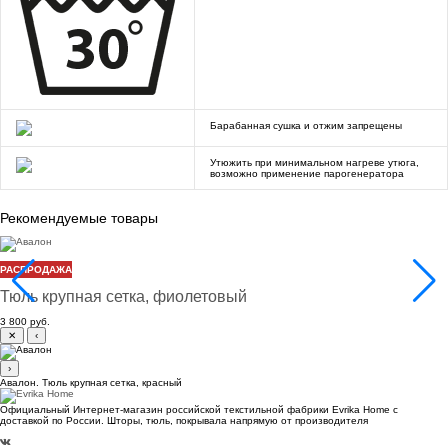
Барабанная сушка и отжим запрещены
Утюжить при минимальном нагреве утюга,
возможно применение парогенератора
Рекомендуемые товары
Авалон
РАСПРОДАЖА
Тюль крупная сетка, фиолетовый
3 800 руб.
✕
‹
›
Авалон. Тюль крупная сетка, красный
Официальный Интернет-магазин российской текстильной фабрики Evrika Home c
доставкой по России. Шторы, тюль, покрывала напрямую от производителя