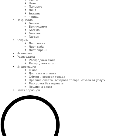
Ника
Палермо
Линт
Авалон
Фрида
Покрывала
Баланс
Беллиссимо
Богема
Галатея
Гарден
Коврики
Лист клена
Лист дуба
Лист сирени
Наволочки
Распродажа
Распродажа тюля
Распродажа штор
Информация
О нас
Доставка и оплата
Обмен и возврат товара
Правила оплаты, возврата товара, отказа от услуги
Рассрочка без переплат
Пошив на заказ
Заказ образцов