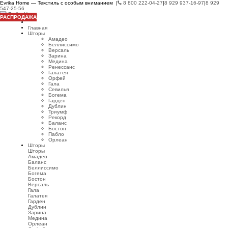
Evrika Home — Текстиль с особым вниманием |
8 800 222-04-27
|
8 929 937-16-97
|
8 929
547-25-56
РАСПРОДАЖА
Главная
Шторы
Амадео
Беллиссимо
Версаль
Зарина
Медина
Ренессанс
Галатея
Орфей
Гала
Севилья
Богема
Гарден
Дублин
Триумф
Рекорд
Баланс
Бостон
Пабло
Орлеан
Шторы
Шторы
Амадео
Баланс
Беллиссимо
Богема
Бостон
Версаль
Гала
Галатея
Гарден
Дублин
Зарина
Медина
Орлеан