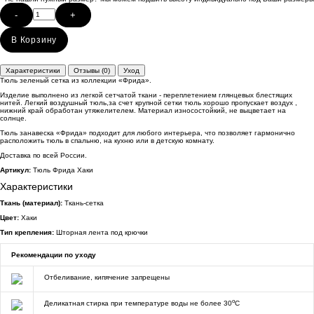
-
+
В Корзину
Характеристики
Отзывы (0)
Уход
Тюль зеленый сетка из коллекции «Фрида».
Изделие выполнено из легкой сетчатой ткани - переплетением глянцевых блестящих
нитей. Легкий воздушный тюль,за счет крупной сетки тюль хорошо пропускает воздух ,
нижний край обработан утяжелителем. Материал износостойкий, не выцветает на
солнце.
Тюль занавеска «Фрида» подходит для любого интерьера, что позволяет гармонично
расположить тюль в спальню, на кухню или в детскую комнату.
Доставка по всей России.
Артикул:
Тюль Фрида Хаки
Характеристики
Ткань (материал):
Ткань-сетка
Цвет:
Хаки
Тип крепления:
Шторная лента под крючки
Рекомендации по уходу
Отбеливание, кипячение запрещены
o
Деликатная стирка при температуре воды не более 30
C