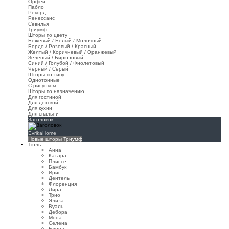
Орфей
Пабло
Рекорд
Ренессанс
Севилья
Триумф
Шторы по цвету
Бежевый / Белый / Молочный
Бордо / Розовый / Красный
Желтый / Коричневый / Оранжевый
Зелёный / Бирюзовый
Синий / Голубой / Фиолетовый
Черный / Серый
Шторы по типу
Однотонные
С рисунком
Шторы по назначению
Для гостиной
Для детской
Для кухни
Для спальни
Заголовок
EvrikaHome
Новые шторы Триумф
Тюль
Анна
Катара
Плиссе
Бамбук
Ирис
Дентель
Флоренция
Лира
Трио
Элиза
Вуаль
Дебора
Мона
Селена
Елена