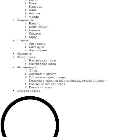
Ника
Палермо
Линт
Авалон
Фрида
Покрывала
Баланс
Беллиссимо
Богема
Галатея
Гарден
Коврики
Лист клена
Лист дуба
Лист сирени
Наволочки
Распродажа
Распродажа тюля
Распродажа штор
Информация
О нас
Доставка и оплата
Обмен и возврат товара
Правила оплаты, возврата товара, отказа от услуги
Рассрочка без переплат
Пошив на заказ
Заказ образцов