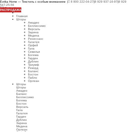
Evrika Home — Текстиль с особым вниманием |
8 800 222-04-27
|
8 929 937-16-97
|
8 929
547-25-56
РАСПРОДАЖА
Главная
Шторы
Амадео
Беллиссимо
Версаль
Зарина
Медина
Ренессанс
Галатея
Орфей
Гала
Севилья
Богема
Гарден
Дублин
Триумф
Рекорд
Баланс
Бостон
Пабло
Орлеан
Шторы
Шторы
Амадео
Баланс
Беллиссимо
Богема
Бостон
Версаль
Гала
Галатея
Гарден
Дублин
Зарина
Медина
Орлеан