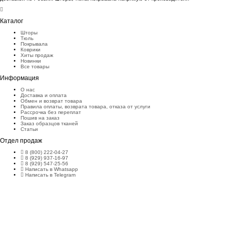
Каталог
Шторы
Тюль
Покрывала
Коврики
Хиты продаж
Новинки
Все товары
Информация
О нас
Доставка и оплата
Обмен и возврат товара
Правила оплаты, возврата товара, отказа от услуги
Рассрочка без переплат
Пошив на заказ
Заказ образцов тканей
Статьи
Отдел продаж
8 (800) 222-04-27
8 (929) 937-16-97
8 (929) 547-25-56
Написать в Whatsapp
Написать в Telegram