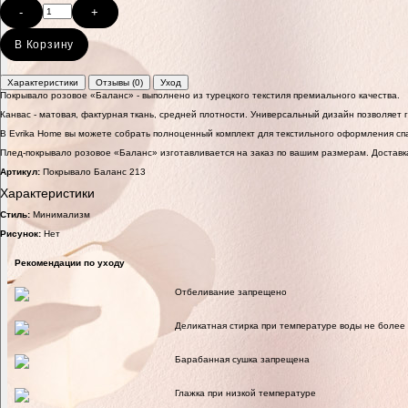
-
+
В Корзину
Характеристики
Отзывы (0)
Уход
Покрывало розовое «Баланс» - выполнено из турецкого текстиля премиального качества.
Канвас - матовая, фактурная ткань, средней плотности. Универсальный дизайн позволяет
В Evrika Home вы можете собрать полноценный комплект для текстильного оформления с
Плед-покрывало розовое «Баланс» изготавливается на заказ по вашим размерам. Доставка
Артикул:
Покрывало Баланс 213
Характеристики
Стиль:
Минимализм
Рисунок:
Нет
Рекомендации по уходу
Отбеливание запрещено
Деликатная стирка при температуре воды не более
Барабанная сушка запрещена
Глажка при низкой температуре