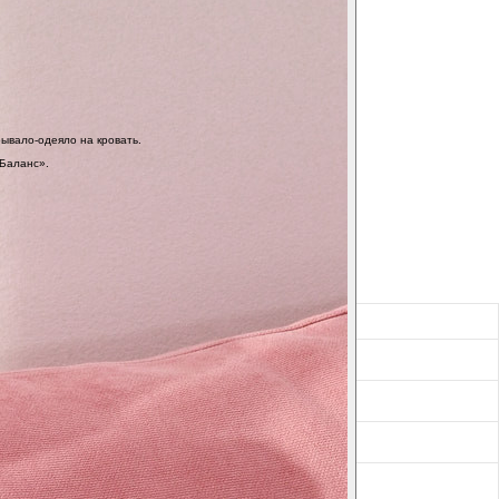
рывало-одеяло на кровать.
«Баланс».