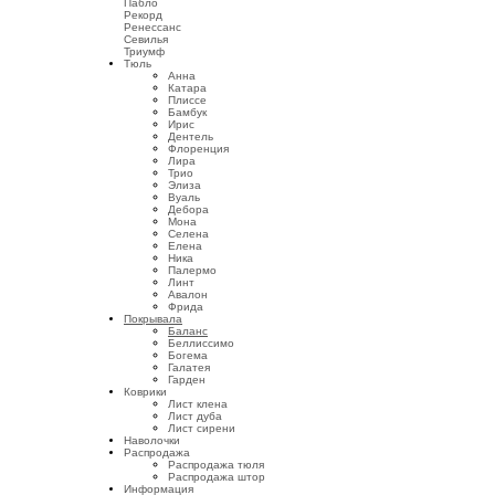
Пабло
Рекорд
Ренессанс
Севилья
Триумф
Тюль
Анна
Катара
Плиссе
Бамбук
Ирис
Дентель
Флоренция
Лира
Трио
Элиза
Вуаль
Дебора
Мона
Селена
Елена
Ника
Палермо
Линт
Авалон
Фрида
Покрывала
Баланс
Беллиссимо
Богема
Галатея
Гарден
Коврики
Лист клена
Лист дуба
Лист сирени
Наволочки
Распродажа
Распродажа тюля
Распродажа штор
Информация