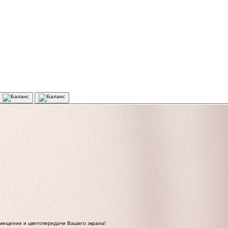
омещении и цветопередачи Вашего экрана!