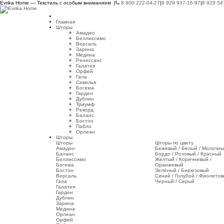
Evrika Home — Текстиль с особым вниманием |
8 800 222-04-27
|
8 929 937-16-97
|
8 929 54
Главная
Шторы
Амадео
Беллиссимо
Версаль
Зарина
Медина
Ренессанс
Галатея
Орфей
Гала
Севилья
Богема
Гарден
Дублин
Триумф
Рекорд
Баланс
Бостон
Пабло
Орлеан
Шторы
Шторы
Шторы по цвету
Амадео
Бежевый / Белый / Молочн
Баланс
Бордо / Розовый / Красный
Беллиссимо
Желтый / Коричневый /
Богема
Оранжевый
Бостон
Зелёный / Бирюзовый
Версаль
Синий / Голубой / Фиолето
Гала
Черный / Серый
Галатея
Гарден
Дублин
Зарина
Медина
Орлеан
Орфей