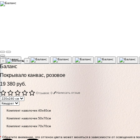
‹
›
Баланс
Покрывало канвас, розовое
19 380 руб.
Отзывов: 0
Написать отзыв
Комплект наволочек 40х40см
Комплект наволочек 50х70см
Комплект наволочек 70х70см
*
Обратите внимание, что оттенок цвета может меняться в зависимости от освещения в п