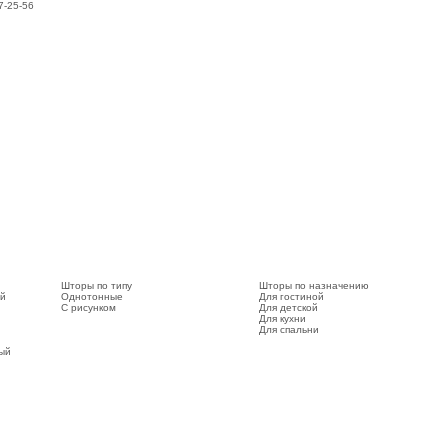
7-25-56
Шторы по типу
Шторы по назначению
ый
Однотонные
Для гостиной
С рисунком
Для детской
Для кухни
Для спальни
вый