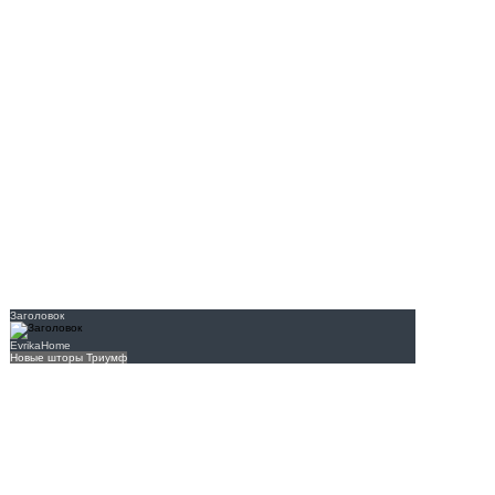
Заголовок
EvrikaHome
Новые шторы Триумф