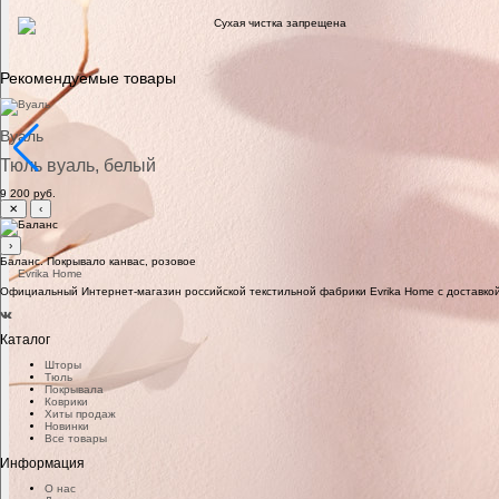
Сухая чистка запрещена
Рекомендуемые товары
Вуаль
Тюль вуаль, белый
9 200 руб.
✕
‹
›
Баланс. Покрывало канвас, розовое
Официальный Интернет-магазин российской текстильной фабрики Evrika Home c доставкой
Каталог
Шторы
Тюль
Покрывала
Коврики
Хиты продаж
Новинки
Все товары
Информация
О нас