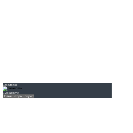
Заголовок
EvrikaHome
Новые шторы Триумф