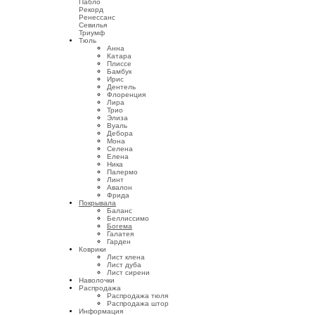
Пабло
Рекорд
Ренессанс
Севилья
Триумф
Тюль
Анна
Катара
Плиссе
Бамбук
Ирис
Дентель
Флоренция
Лира
Трио
Элиза
Вуаль
Дебора
Мона
Селена
Елена
Ника
Палермо
Линт
Авалон
Фрида
Покрывала
Баланс
Беллиссимо
Богема
Галатея
Гарден
Коврики
Лист клена
Лист дуба
Лист сирени
Наволочки
Распродажа
Распродажа тюля
Распродажа штор
Информация