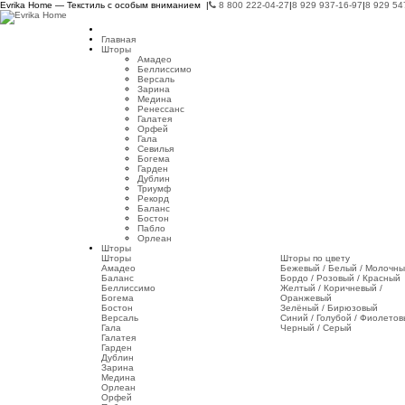
Evrika Home — Текстиль с особым вниманием |
8 800 222-04-27
|
8 929 937-16-97
|
8 929 54
Главная
Шторы
Амадео
Беллиссимо
Версаль
Зарина
Медина
Ренессанс
Галатея
Орфей
Гала
Севилья
Богема
Гарден
Дублин
Триумф
Рекорд
Баланс
Бостон
Пабло
Орлеан
Шторы
Шторы
Шторы по цвету
Амадео
Бежевый / Белый / Молочн
Баланс
Бордо / Розовый / Красный
Беллиссимо
Желтый / Коричневый /
Богема
Оранжевый
Бостон
Зелёный / Бирюзовый
Версаль
Синий / Голубой / Фиолето
Гала
Черный / Серый
Галатея
Гарден
Дублин
Зарина
Медина
Орлеан
Орфей