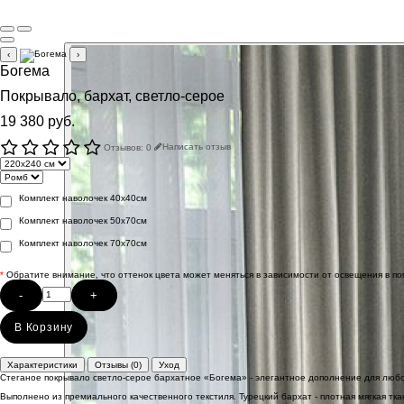
‹
›
Богема
Покрывало, бархат, светло-серое
19 380 руб.
Отзывов: 0
Написать отзыв
Комплект наволочек 40х40см
Комплект наволочек 50х70см
Комплект наволочек 70х70см
*
Обратите внимание, что оттенок цвета может меняться в зависимости от освещения в п
-
+
В Корзину
Характеристики
Отзывы (0)
Уход
Стеганое покрывало светло-серое бархатное «Богема» - элегантное дополнение для любо
Выполнено из премиального качественного текстиля. Турецкий бархат - плотная мягкая тк