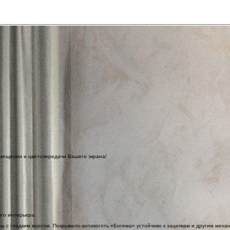
омещении и цветопередачи Вашего экрана!
го интерьера.
ань с гладким ворсом. Покрывало-антикоготь «Богема» устойчиво к зацепкам и другим меха