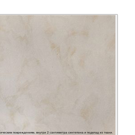
ническим повреждениям, внутри 2 сантиметра синтепона и подклад из ткани.