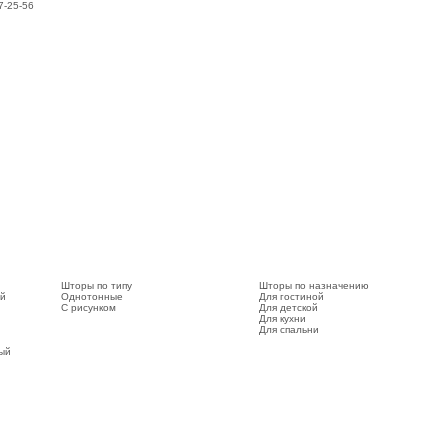
7-25-56
Шторы по типу
Шторы по назначению
ый
Однотонные
Для гостиной
С рисунком
Для детской
Для кухни
Для спальни
вый