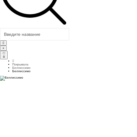
×
0
Покрывала
Беллиссимо
Беллиссимо