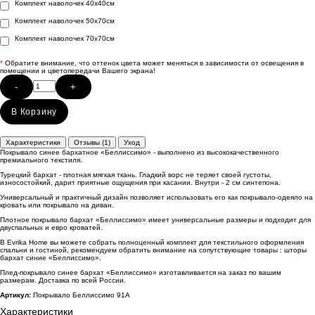
Комплект наволочек 40х40см
Комплект наволочек 50х70см
Комплект наволочек 70х70см
*
Обратите внимание, что оттенок цвета может меняться в зависимости от освещения в
помещении и цветопередачи Вашего экрана!
-
+
В Корзину
Характеристики
Отзывы (1)
Уход
Покрывало синее бархатное «Беллиссимо» - выполнено из высококачественного
премиального текстиля.
Турецкий бархат - плотная мягкая ткань. Гладкий ворс не теряет своей густоты,
износостойкий, дарит приятные ощущения при касании. Внутри - 2 см синтепона.
Универсальный и практичный дизайн позволяет использовать его как покрывало-одеяло на
кровать или покрывало на диван.
Плотное покрывало бархат «Беллиссимо» имеет универсальные размеры и подходит для
двуспальных и евро кроватей.
В Evrika Home вы можете собрать полноценный комплект для текстильного оформления
спальни и гостиной, рекомендуем обратить внимание на сопутствующие товары : шторы
бархат синие «Беллиссимо».
Плед-покрывало синее бархат «Беллиссимо» изготавливается на заказ по вашим
размерам. Доставка по всей России.
Артикул:
Покрывало Беллиссимо 91А
Характеристики