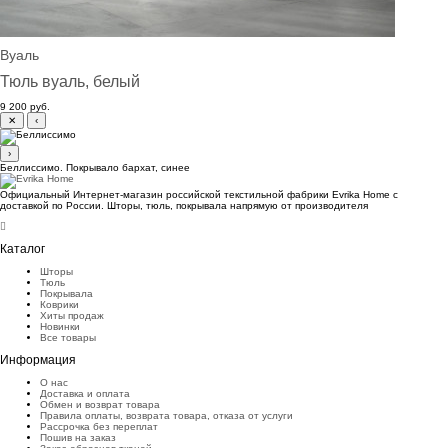
Вуаль
Тюль вуаль, белый
9 200 руб.
✕
‹
›
Беллиссимо. Покрывало бархат, синее
Официальный Интернет-магазин российской текстильной фабрики Evrika Home c
доставкой по России. Шторы, тюль, покрывала напрямую от производителя
Каталог
Шторы
Тюль
Покрывала
Коврики
Хиты продаж
Новинки
Все товары
Информация
О нас
Доставка и оплата
Обмен и возврат товара
Правила оплаты, возврата товара, отказа от услуги
Рассрочка без переплат
Пошив на заказ