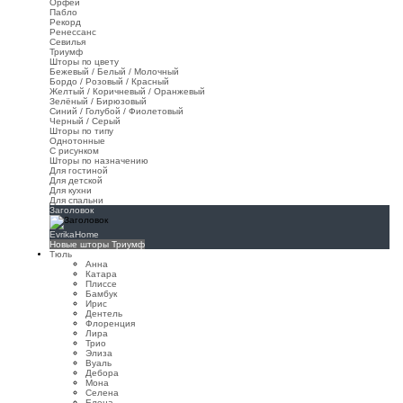
Орфей
Пабло
Рекорд
Ренессанс
Севилья
Триумф
Шторы по цвету
Бежевый / Белый / Молочный
Бордо / Розовый / Красный
Желтый / Коричневый / Оранжевый
Зелёный / Бирюзовый
Синий / Голубой / Фиолетовый
Черный / Серый
Шторы по типу
Однотонные
С рисунком
Шторы по назначению
Для гостиной
Для детской
Для кухни
Для спальни
Заголовок
EvrikaHome
Новые шторы Триумф
Тюль
Анна
Катара
Плиссе
Бамбук
Ирис
Дентель
Флоренция
Лира
Трио
Элиза
Вуаль
Дебора
Мона
Селена
Елена