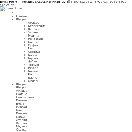
Evrika Home — Текстиль с особым вниманием |
8 800 222-04-27
|
8 929 937-16-97
|
8 929
547-25-56
Главная
Шторы
Амадео
Беллиссимо
Версаль
Зарина
Медина
Ренессанс
Галатея
Орфей
Гала
Севилья
Богема
Гарден
Дублин
Триумф
Рекорд
Баланс
Бостон
Пабло
Орлеан
Шторы
Шторы
Амадео
Баланс
Беллиссимо
Богема
Бостон
Версаль
Гала
Галатея
Гарден
Дублин
Зарина
Медина
Орлеан