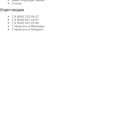
Заказ образцов тканей
Статьи
Отдел продаж
8 (800) 222-04-27
8 (929) 937-16-97
8 (929) 547-25-56
Написать в Whatsapp
Написать в Telegram