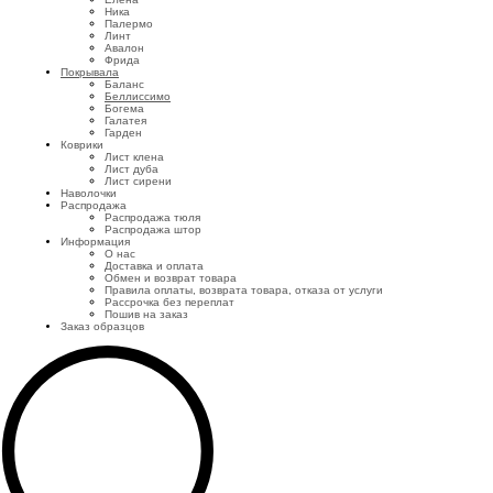
Ника
Палермо
Линт
Авалон
Фрида
Покрывала
Баланс
Беллиссимо
Богема
Галатея
Гарден
Коврики
Лист клена
Лист дуба
Лист сирени
Наволочки
Распродажа
Распродажа тюля
Распродажа штор
Информация
О нас
Доставка и оплата
Обмен и возврат товара
Правила оплаты, возврата товара, отказа от услуги
Рассрочка без переплат
Пошив на заказ
Заказ образцов