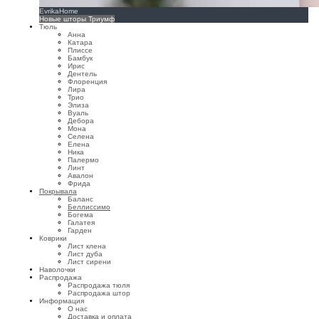
EvrikaHome
Новые шторы Триумф
Тюль
Анна
Катара
Плиссе
Бамбук
Ирис
Дентель
Флоренция
Лира
Трио
Элиза
Вуаль
Дебора
Мона
Селена
Елена
Ника
Палермо
Линт
Авалон
Фрида
Покрывала
Баланс
Беллиссимо
Богема
Галатея
Гарден
Коврики
Лист клена
Лист дуба
Лист сирени
Наволочки
Распродажа
Распродажа тюля
Распродажа штор
Информация
О нас
Доставка и оплата