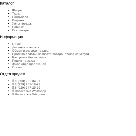
Каталог
Шторы
Тюль
Покрывала
Коврики
Хиты продаж
Новинки
Все товары
Информация
О нас
Доставка и оплата
Обмен и возврат товара
Правила оплаты, возврата товара, отказа от услуги
Рассрочка без переплат
Пошив на заказ
Заказ образцов тканей
Статьи
Отдел продаж
8 (800) 222-04-27
8 (929) 937-16-97
8 (929) 547-25-56
Написать в Whatsapp
Написать в Telegram