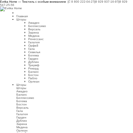
Evrika Home — Текстиль с особым вниманием |
8 800 222-04-27
|
8 929 937-16-97
|
8 929
547-25-56
Главная
Шторы
Амадео
Беллиссимо
Версаль
Зарина
Медина
Ренессанс
Галатея
Орфей
Гала
Севилья
Богема
Гарден
Дублин
Триумф
Рекорд
Баланс
Бостон
Пабло
Орлеан
Шторы
Шторы
Амадео
Баланс
Беллиссимо
Богема
Бостон
Версаль
Гала
Галатея
Гарден
Дублин
Зарина
Медина
Орлеан