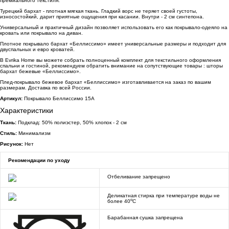
премиального текстиля.
Турецкий бархат - плотная мягкая ткань. Гладкий ворс не теряет своей густоты,
износостойкий, дарит приятные ощущения при касании. Внутри - 2 см синтепона.
Универсальный и практичный дизайн позволяет использовать его как покрывало-одеяло на
кровать или покрывало на диван.
Плотное покрывало бархат «Беллиссимо» имеет универсальные размеры и подходит для
двуспальных и евро кроватей.
В Evrika Home вы можете собрать полноценный комплект для текстильного оформления
спальни и гостиной, рекомендуем обратить внимание на сопутствующие товары : шторы
бархат бежевые «Беллиссимо».
Плед-покрывало бежевое бархат «Беллиссимо» изготавливается на заказ по вашим
размерам. Доставка по всей России.
Артикул:
Покрывало Беллиссимо 15А
Характеристики
Ткань:
Подклад: 50% полиэстер, 50% хлопок - 2 см
Стиль:
Минимализм
Рисунок:
Нет
Рекомендации по уходу
Отбеливание запрещено
Деликатная стирка при температуре воды не
o
более 40
C
Барабанная сушка запрещена