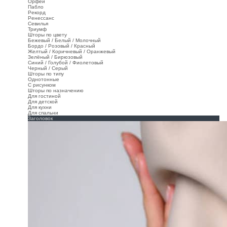
Орфей
Пабло
Рекорд
Ренессанс
Севилья
Триумф
Шторы по цвету
Бежевый / Белый / Молочный
Бордо / Розовый / Красный
Желтый / Коричневый / Оранжевый
Зелёный / Бирюзовый
Синий / Голубой / Фиолетовый
Черный / Серый
Шторы по типу
Однотонные
С рисунком
Шторы по назначению
Для гостиной
Для детской
Для кухни
Для спальни
Заголовок