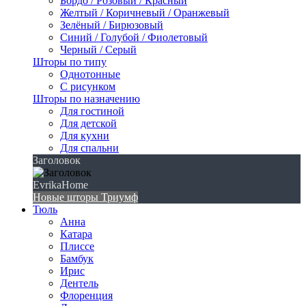
Бордо / Розовый / Красный
Желтый / Коричневый / Оранжевый
Зелёный / Бирюзовый
Синий / Голубой / Фиолетовый
Черный / Серый
Шторы по типу
Однотонные
С рисунком
Шторы по назначению
Для гостиной
Для детской
Для кухни
Для спальни
Заголовок
EvrikaHome
Новые шторы Триумф
Тюль
Анна
Катара
Плиссе
Бамбук
Ирис
Дентель
Флоренция