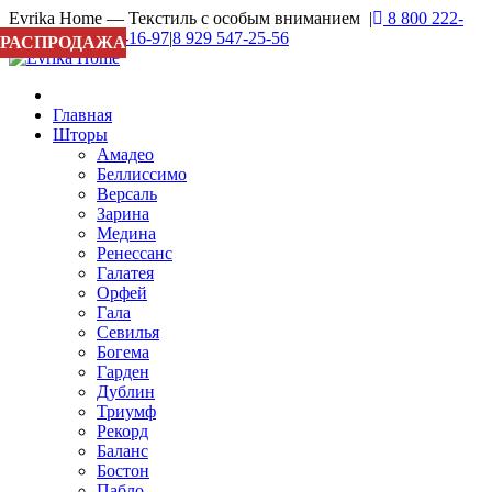
Evrika Home — Текстиль с особым вниманием |
8 800 222-
04-27
|
8 929 937-16-97
|
8 929 547-25-56
РАСПРОДАЖА
Главная
Шторы
Амадео
Беллиссимо
Версаль
Зарина
Медина
Ренессанс
Галатея
Орфей
Гала
Севилья
Богема
Гарден
Дублин
Триумф
Рекорд
Баланс
Бостон
Пабло