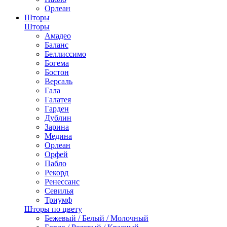
Орлеан
Шторы
Шторы
Амадео
Баланс
Беллиссимо
Богема
Бостон
Версаль
Гала
Галатея
Гарден
Дублин
Зарина
Медина
Орлеан
Орфей
Пабло
Рекорд
Ренессанс
Севилья
Триумф
Шторы по цвету
Бежевый / Белый / Молочный