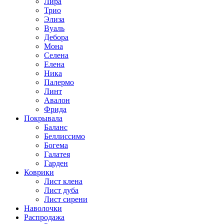
Лира
Трио
Элиза
Вуаль
Дебора
Мона
Селена
Елена
Ника
Палермо
Линт
Авалон
Фрида
Покрывала
Баланс
Беллиссимо
Богема
Галатея
Гарден
Коврики
Лист клена
Лист дуба
Лист сирени
Наволочки
Распродажа